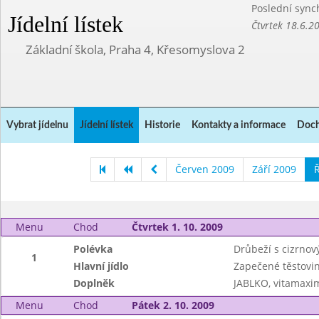
Poslední sync
Jídelní lístek
Čtvrtek 18.6.2
Základní škola, Praha 4, Křesomyslova 2
Vybrat jídelnu
Jídelní lístek
Historie
Kontakty a informace
Doch
Červen 2009
Září 2009
Ř
Menu
Chod
Čtvrtek 1. 10. 2009
Polévka
Drůbeží s cizrno
1
Hlavní jídlo
Zapečené těstovi
Doplněk
JABLKO, vitamaxi
Menu
Chod
Pátek 2. 10. 2009