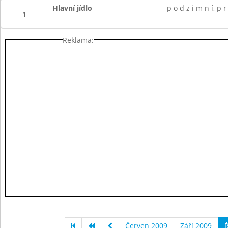
Hlavní jídlo
p o d z i m n í, p r
1
Reklama:
Červen 2009
Září 2009
Ř