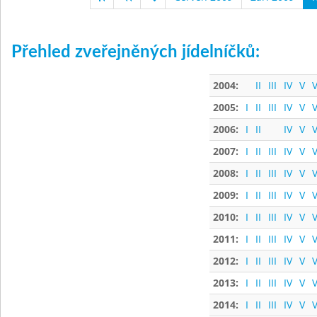
Přehled zveřejněných jídelníčků:
2004:
II
III
IV
V
V
2005:
I
II
III
IV
V
V
2006:
I
II
IV
V
V
2007:
I
II
III
IV
V
V
2008:
I
II
III
IV
V
V
2009:
I
II
III
IV
V
V
2010:
I
II
III
IV
V
V
2011:
I
II
III
IV
V
V
2012:
I
II
III
IV
V
V
2013:
I
II
III
IV
V
V
2014:
I
II
III
IV
V
V