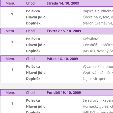
Menu
Chod
Středa 14. 10. 2009
Polévka
Rajská s nudlička
1
Hlavní jídlo
Čočka na kyselo, 
Doplněk
tvaroh Cremaviva,
Menu
Chod
Čtvrtek 15. 10. 2009
Polévka
Květáková
1
Hlavní jídlo
Čevabčiči, hořčic
Doplněk
JABLKO, ovocný č
Menu
Chod
Pátek 16. 10. 2009
Polévka
Vývar se zeleninou
1
Hlavní jídlo
Vepřová pečeně, z
Doplněk
čaj se sirupem
Menu
Chod
Pondělí 19. 10. 2009
Polévka
Se sýrovým kapá
1
Hlavní jídlo
Horňácký guláš, c
Doplněk
JABLKO, vitamax