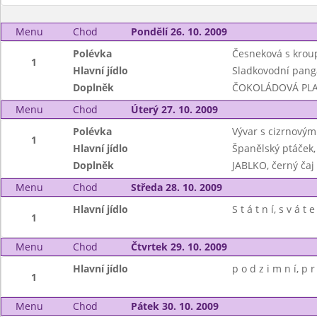
Menu
Chod
Pondělí 26. 10. 2009
Polévka
Česneková s kro
1
Hlavní jídlo
Sladkovodní panga
Doplněk
ČOKOLÁDOVÁ PLAC
Menu
Chod
Úterý 27. 10. 2009
Polévka
Vývar s cizrnovým
1
Hlavní jídlo
Španělský ptáček,
Doplněk
JABLKO, černý čaj
Menu
Chod
Středa 28. 10. 2009
Hlavní jídlo
S t á t n í, s v á t e
1
Menu
Chod
Čtvrtek 29. 10. 2009
Hlavní jídlo
p o d z i m n í, p r
1
Menu
Chod
Pátek 30. 10. 2009