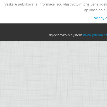
Veškeré publikované informace jsou vlastnictvím příslušné jídel
aplikace do n
Zásady 
Objednávkový systém
www.jidelna.c