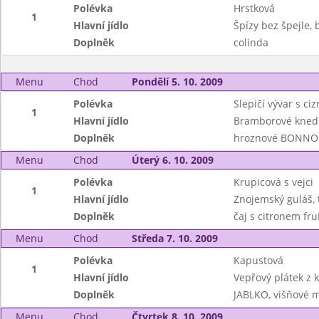
Polévka
Hrstková
1
Hlavní jídlo
Špízy bez špejle, 
Doplněk
colinda
Menu
Chod
Pondělí 5. 10. 2009
Polévka
Slepičí vývar s ci
1
Hlavní jídlo
Bramborové knedlí
Doplněk
hroznové BONNO
Menu
Chod
Úterý 6. 10. 2009
Polévka
Krupicová s vejci
1
Hlavní jídlo
Znojemský guláš, 
Doplněk
čaj s citronem fru
Menu
Chod
Středa 7. 10. 2009
Polévka
Kapustová
1
Hlavní jídlo
Vepřový plátek z 
Doplněk
JABLKO, višňové m
Menu
Chod
Čtvrtek 8. 10. 2009