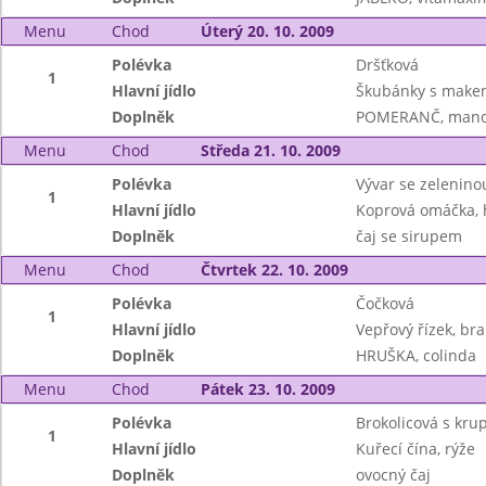
Menu
Chod
Úterý 20. 10. 2009
Polévka
Dršťková
1
Hlavní jídlo
Škubánky s make
Doplněk
POMERANČ, mand
Menu
Chod
Středa 21. 10. 2009
Polévka
Vývar se zeleninou
1
Hlavní jídlo
Koprová omáčka, 
Doplněk
čaj se sirupem
Menu
Chod
Čtvrtek 22. 10. 2009
Polévka
Čočková
1
Hlavní jídlo
Vepřový řízek, br
Doplněk
HRUŠKA, colinda
Menu
Chod
Pátek 23. 10. 2009
Polévka
Brokolicová s kru
1
Hlavní jídlo
Kuřecí čína, rýže
Doplněk
ovocný čaj