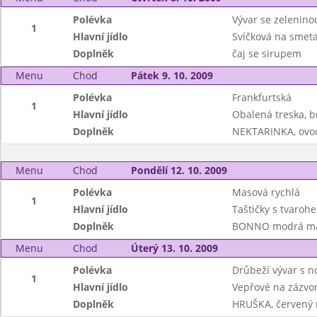
Polévka
Vývar se zelenino
1
Hlavní jídlo
Svíčková na smeta
Doplněk
čaj se sirupem
Menu
Chod
Pátek 9. 10. 2009
Polévka
Frankfurtská
1
Hlavní jídlo
Obalená treska, b
Doplněk
NEKTARINKA, ovoc
Menu
Chod
Pondělí 12. 10. 2009
Polévka
Masová rychlá
1
Hlavní jídlo
Taštičky s tvaroh
Doplněk
BONNO modrá mal
Menu
Chod
Úterý 13. 10. 2009
Polévka
Drůbeží vývar s n
1
Hlavní jídlo
Vepřové na zázvo
Doplněk
HRUŠKA, červený 