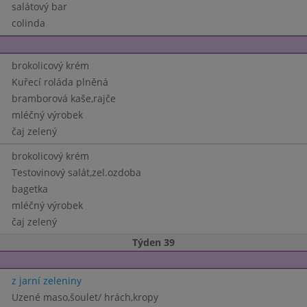
salátový bar
colinda
brokolicový krém
Kuřecí roláda plněná
bramborová kaše,rajče
mléčný výrobek
čaj zelený
brokolicový krém
Testovinový salát,zel.ozdoba
bagetka
mléčný výrobek
čaj zelený
Týden 39
z jarní zeleniny
Uzené maso,šoulet/ hrách,kropy