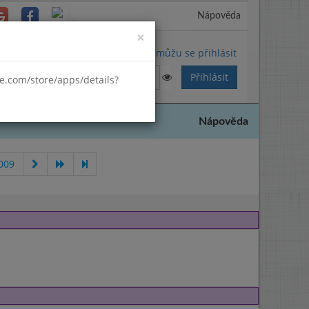
Nápověda
Close
×
Nemůžu se přihlásit
gle.com/store/apps/details?
Nápověda
009