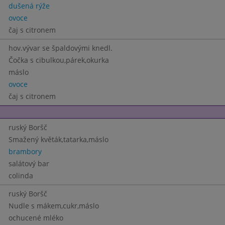
dušená rýže
ovoce
čaj s citronem
hov.vývar se špaldovými knedl.
Čočka s cibulkou,párek,okurka
máslo
ovoce
čaj s citronem
ruský Boršč
Smažený květák,tatarka,máslo
brambory
salátový bar
colinda
ruský Boršč
Nudle s mákem,cukr,máslo
ochucené mléko