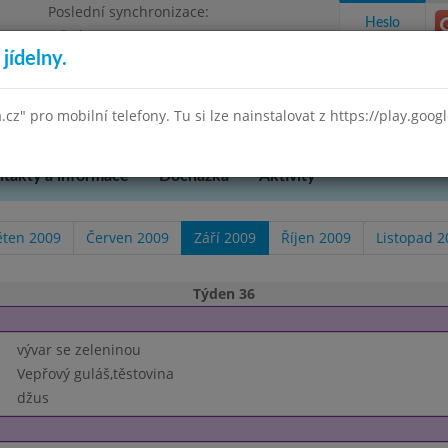
Poslední synchronizace:
Heslo
Středa 29.7.2026 9:58
jídelny.
Omezení objednávek
 Praha 3, K Lučinám 18/2500
a.cz" pro mobilní telefony. Tu si lze nainstalovat z https://play.goo
takty a informace
Docházka
Aktivity
ěten 2009
Červen 2009
Září 2009
Říjen 2009
Listopad 2
Týden 36
vývar se zeleninou
Vepřový guláš,těstovina
džus