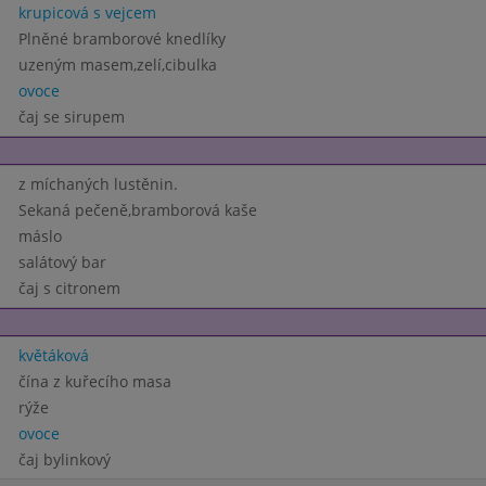
krupicová s vejcem
Plněné bramborové knedlíky
uzeným masem,zelí,cibulka
ovoce
čaj se sirupem
z míchaných lustěnin.
Sekaná pečeně,bramborová kaše
máslo
salátový bar
čaj s citronem
květáková
čína z kuřecího masa
rýže
ovoce
čaj bylinkový