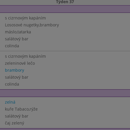
Týden 37
s cizrnovým kapáním
Lososové nugetky,brambory
máslo,tatarka
salátový bar
colinda
s cizrnovým kapáním
zeleninové lečo
brambory
salátový bar
colinda
zelná
kuře Tabaco,rýže
salátový bar
čaj zelený