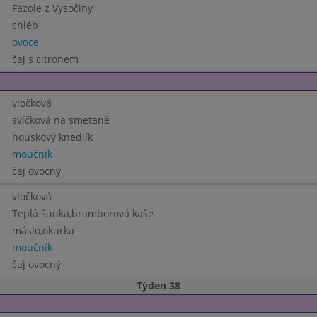
Fazole z Vysočiny
chléb
ovoce
čaj s citronem
vločková
svíčková na smetaně
houskový knedlík
moučník
čaj ovocný
vločková
Teplá šunka,bramborová kaše
máslo,okurka
moučník
čaj ovocný
Týden 38