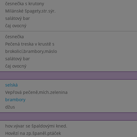
česnečka s krutony
Milánské špagety,str.sýr.
salátový bar
čaj ovocný
česnečka
Pečená treska v krustě s
brokolicí,brambory,máslo
salátový bar
čaj ovocný
selská
Vepřová pečeně,mích.zelenina
brambory
džus
hov.vývar se špaldovými kned.
Hovězí na zp.španěl.ptáček