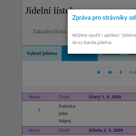
Jídelní lístek
Zpráva pro strávníky od 
Základní škola a mateřská škola Chmelnice,
Můžete využít i aplikaci "Jideln
id=cz.barda.jidelna
Vybrat jídelnu
Jídelní lístek
Historie
Kon
Kv
Menu
Chod
Úterý 1. 9. 2009
Polévka
1
Jídlo
Nápoj
Menu
Chod
Středa 2. 9. 2009