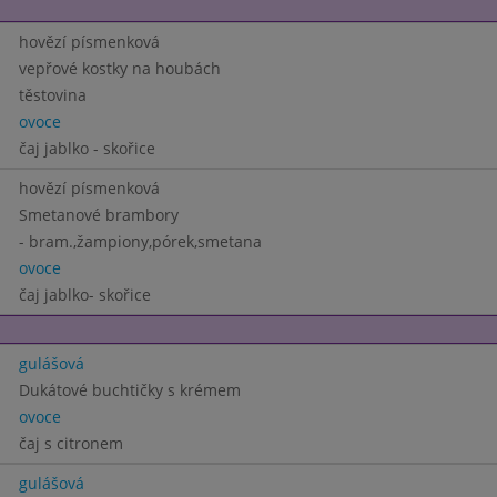
hovězí písmenková
vepřové kostky na houbách
těstovina
ovoce
čaj jablko - skořice
hovězí písmenková
Smetanové brambory
- bram.,žampiony,pórek,smetana
ovoce
čaj jablko- skořice
gulášová
Dukátové buchtičky s krémem
ovoce
čaj s citronem
gulášová