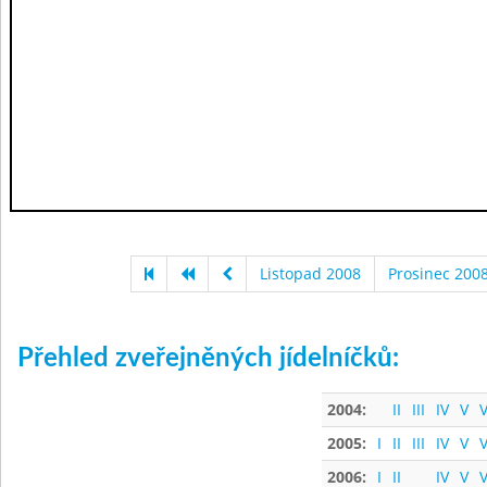
Listopad 2008
Prosinec 200
Přehled zveřejněných jídelníčků:
2004:
II
III
IV
V
V
2005:
I
II
III
IV
V
V
2006:
I
II
IV
V
V