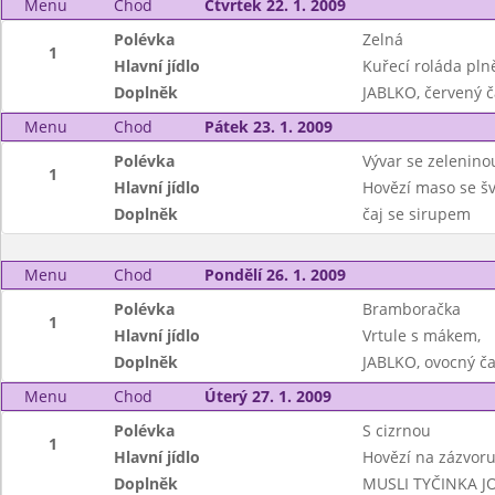
Menu
Chod
Čtvrtek 22. 1. 2009
Polévka
Zelná
1
Hlavní jídlo
Kuřecí roláda pl
Doplněk
JABLKO, červený 
Menu
Chod
Pátek 23. 1. 2009
Polévka
Vývar se zeleninou
1
Hlavní jídlo
Hovězí maso se šv
Doplněk
čaj se sirupem
Menu
Chod
Pondělí 26. 1. 2009
Polévka
Bramboračka
1
Hlavní jídlo
Vrtule s mákem,
Doplněk
JABLKO, ovocný ča
Menu
Chod
Úterý 27. 1. 2009
Polévka
S cizrnou
1
Hlavní jídlo
Hovězí na zázvoru
Doplněk
MUSLI TYČINKA J