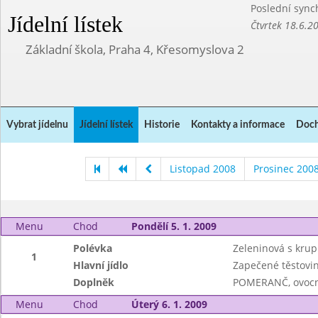
Poslední sync
Jídelní lístek
Čtvrtek 18.6.2
Základní škola, Praha 4, Křesomyslova 2
Vybrat jídelnu
Jídelní lístek
Historie
Kontakty a informace
Doch
Listopad 2008
Prosinec 200
Menu
Chod
Pondělí 5. 1. 2009
Polévka
Zeleninová s krup
1
Hlavní jídlo
Zapečené těstovin
Doplněk
POMERANČ, ovocný
Menu
Chod
Úterý 6. 1. 2009