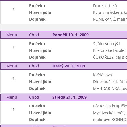
Polévka
Frankfurtská
1
Hlavní jídlo
Kýta s hráškem, k
Doplněk
POMERANČ, malino
Menu
Chod
Pondělí 19. 1. 2009
Polévka
S játrovou rýží
1
Hlavní jídlo
Bretoňské fazole,
Doplněk
ČOKOŘEZY, čaj s 
Menu
Chod
Úterý 20. 1. 2009
Polévka
Květáková
1
Hlavní jídlo
Dinosauři z krůtí
Doplněk
MANDARINKA, ovo
Menu
Chod
Středa 21. 1. 2009
Polévka
Pórková s krupičk
1
Hlavní jídlo
Myslivecká směs, 
Doplněk
malinové BONNO