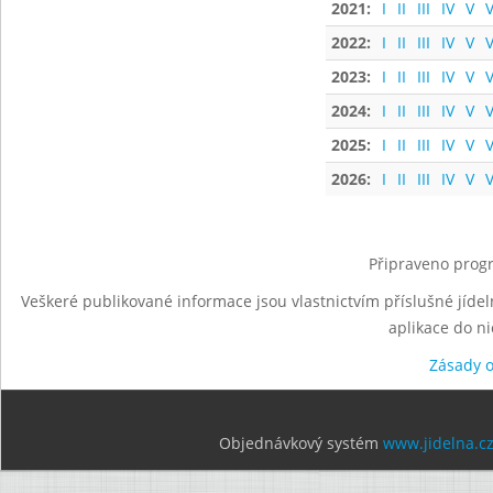
2021:
I
II
III
IV
V
V
2022:
I
II
III
IV
V
V
2023:
I
II
III
IV
V
V
2024:
I
II
III
IV
V
V
2025:
I
II
III
IV
V
V
2026:
I
II
III
IV
V
V
Připraveno progr
Veškeré publikované informace jsou vlastnictvím příslušné jídel
aplikace do n
Zásady 
Objednávkový systém
www.jidelna.c