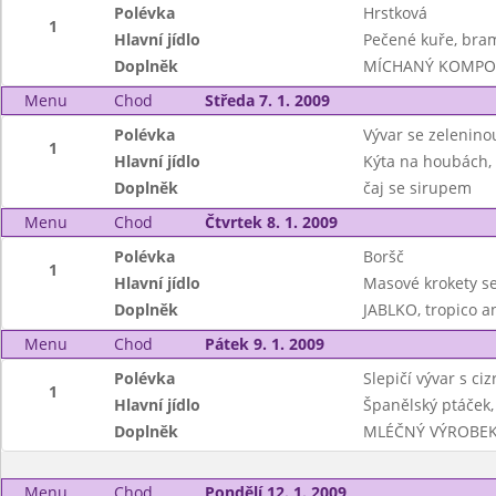
Polévka
Hrstková
1
Hlavní jídlo
Pečené kuře, bra
Doplněk
MÍCHANÝ KOMPOT
Menu
Chod
Středa 7. 1. 2009
Polévka
Vývar se zeleninou
1
Hlavní jídlo
Kýta na houbách,
Doplněk
čaj se sirupem
Menu
Chod
Čtvrtek 8. 1. 2009
Polévka
Boršč
1
Hlavní jídlo
Masové krokety s
Doplněk
JABLKO, tropico 
Menu
Chod
Pátek 9. 1. 2009
Polévka
Slepičí vývar s ci
1
Hlavní jídlo
Španělský ptáček,
Doplněk
MLÉČNÝ VÝROBEK /
Menu
Chod
Pondělí 12. 1. 2009