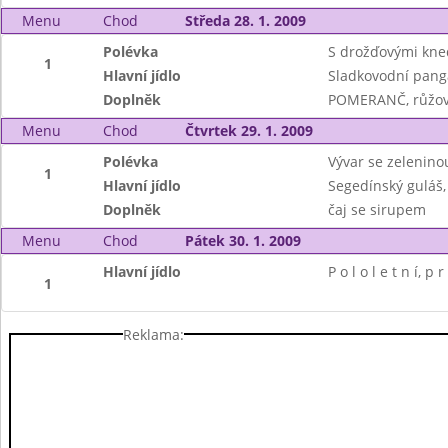
Menu
Chod
Středa 28. 1. 2009
Polévka
S drožďovými kne
1
Hlavní jídlo
Sladkovodní panga
Doplněk
POMERANČ, růžový
Menu
Chod
Čtvrtek 29. 1. 2009
Polévka
Vývar se zeleninou
1
Hlavní jídlo
Segedínský guláš,
Doplněk
čaj se sirupem
Menu
Chod
Pátek 30. 1. 2009
Hlavní jídlo
P o l o l e t n í, p r
1
Reklama: