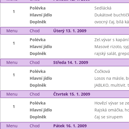
Polévka
Sedlácká
1
Hlavní jídlo
Dukátové buchtič
Doplněk
ovocný čaj, bílá k
Menu
Chod
Úterý 13. 1. 2009
Polévka
Zel.vývar s kapán
1
Hlavní jídlo
Masové rizoto, s
Doplněk
rajský salát, grep
Menu
Chod
Středa 14. 1. 2009
Polévka
Čočková
1
Hlavní jídlo
Losos na másle, b
Doplněk
JABLKO, multivit. 
Menu
Chod
Čtvrtek 15. 1. 2009
Polévka
Hovězí vývar se ze
1
Hlavní jídlo
Rajská omáčka, ho
Doplněk
čaj se sirupem
Menu
Chod
Pátek 16. 1. 2009