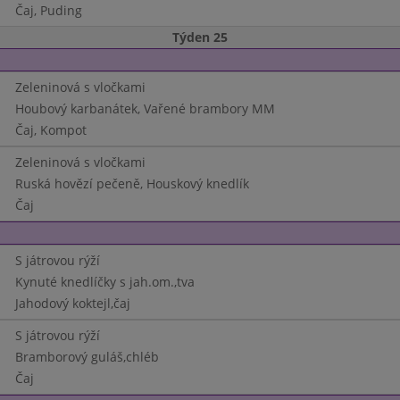
Čaj, Puding
Týden 25
Zeleninová s vločkami
Houbový karbanátek, Vařené brambory MM
Čaj, Kompot
Zeleninová s vločkami
Ruská hovězí pečeně, Houskový knedlík
Čaj
S játrovou rýží
Kynuté knedlíčky s jah.om.,tva
Jahodový koktejl,čaj
S játrovou rýží
Bramborový guláš,chléb
Čaj