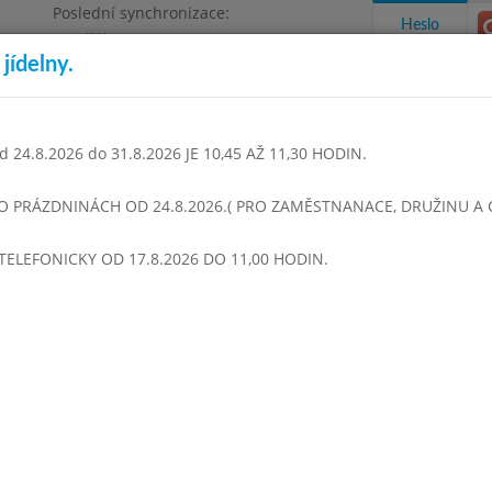
Poslední synchronizace:
Heslo
Pondělí 3.8.2026 9:06
jídelny.
Omezení objednávek
1468
 24.8.2026 do 31.8.2026 JE 10,45 AŽ 11,30 HODIN.
takty a informace
Docházka
Aktivity
 O PRÁZDNINÁCH OD 24.8.2026.( PRO ZAMĚSTNANACE, DRUŽINU A CI
TELEFONICKY OD 17.8.2026 DO 11,00 HODIN.
ben 2008
Květen 2008
Červen 2008
Srpen 2008
Září 2
Týden 23
Ze zeleného hrášku
Mletý máslový řízek, Vařené brambory MM
Čaj, Zelný salát
Ze zeleného hrášku