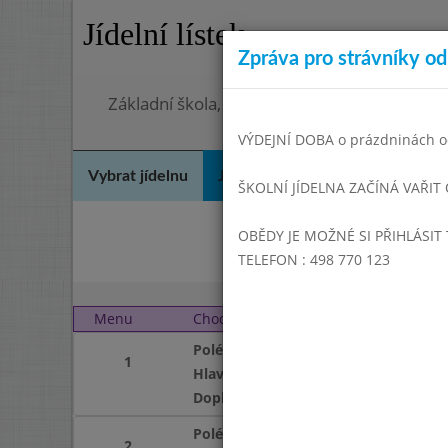
Jídelní lístek
Zpráva pro strávníky od 
Základní škola, Hradec Králové, Bezručova 
VÝDEJNÍ DOBA o prázdninách od
Vybrat jídelnu
Jídelní lístek
Historie
Kon
ŠKOLNÍ JÍDELNA ZAČÍNÁ VAŘIT
OBĚDY JE MOŽNÉ SI PŘIHLÁSIT 
Du
TELEFON : 498 770 123
Menu
Chod
Pondělí 2. 6. 2008
Polévka
1
Hlavní jídlo
Doplněk
Polévka
2