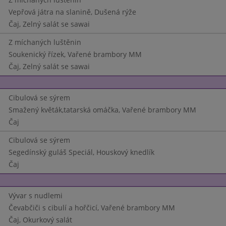
Vepřová játra na slanině, Dušená rýže
Čaj, Zelný salát se sawai
Z míchaných luštěnin
Soukenický řízek, Vařené brambory MM
Čaj, Zelný salát se sawai
Cibulová se sýrem
Smažený květák,tatarská omáčka, Vařené brambory MM
Čaj
Cibulová se sýrem
Segedínský guláš Speciál, Houskový knedlík
Čaj
Vývar s nudlemi
Čevabčiči s cibulí a hořčicí, Vařené brambory MM
Čaj, Okurkový salát