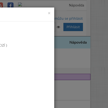
Nápověda
Close
×
Nemůžu se přihlásit
Nápověda
ZÍ )
008