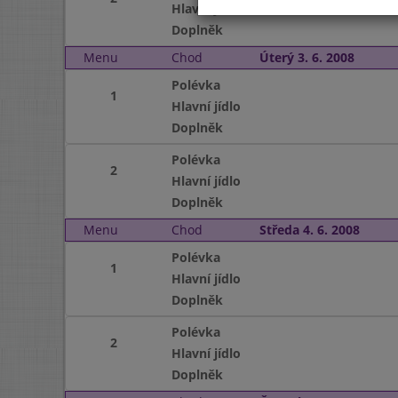
Hlavní jídlo
Doplněk
Menu
Chod
Úterý 3. 6. 2008
Polévka
1
Hlavní jídlo
Doplněk
Polévka
2
Hlavní jídlo
Doplněk
Menu
Chod
Středa 4. 6. 2008
Polévka
1
Hlavní jídlo
Doplněk
Polévka
2
Hlavní jídlo
Doplněk