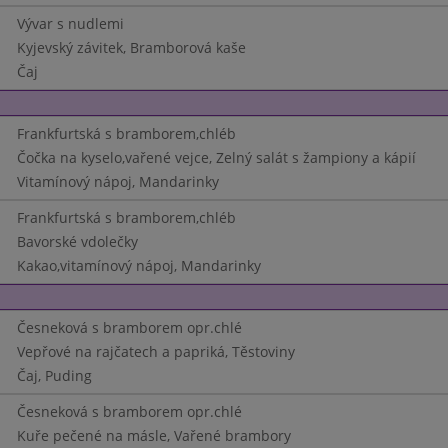
Vývar s nudlemi
Kyjevský závitek, Bramborová kaše
Čaj
Frankfurtská s bramborem,chléb
Čočka na kyselo,vařené vejce, Zelný salát s žampiony a kápií
Vitamínový nápoj, Mandarinky
Frankfurtská s bramborem,chléb
Bavorské vdolečky
Kakao,vitamínový nápoj, Mandarinky
Česneková s bramborem opr.chlé
Vepřové na rajčatech a papriká, Těstoviny
Čaj, Puding
Česneková s bramborem opr.chlé
Kuře pečené na másle, Vařené brambory