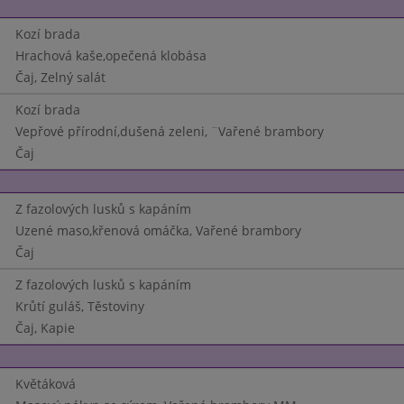
Kozí brada
Hrachová kaše,opečená klobása
Čaj, Zelný salát
Kozí brada
Vepřové přírodní,dušená zeleni, ¨Vařené brambory
Čaj
Z fazolových lusků s kapáním
Uzené maso,křenová omáčka, Vařené brambory
Čaj
Z fazolových lusků s kapáním
Krůtí guláš, Těstoviny
Čaj, Kapie
Květáková