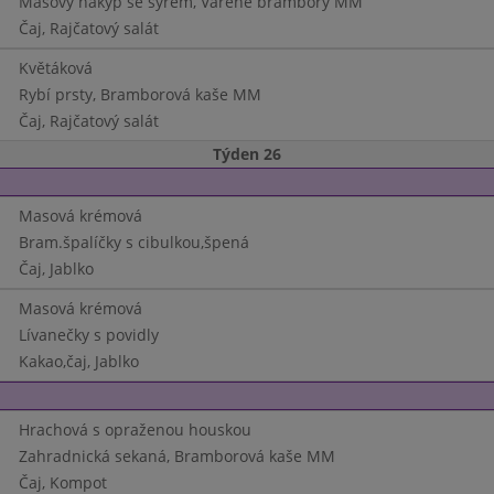
Masový nákyp se sýrem, Vařené brambory MM
Čaj, Rajčatový salát
Květáková
Rybí prsty, Bramborová kaše MM
Čaj, Rajčatový salát
Týden 26
Masová krémová
Bram.špalíčky s cibulkou,špená
Čaj, Jablko
Masová krémová
Lívanečky s povidly
Kakao,čaj, Jablko
Hrachová s opraženou houskou
Zahradnická sekaná, Bramborová kaše MM
Čaj, Kompot