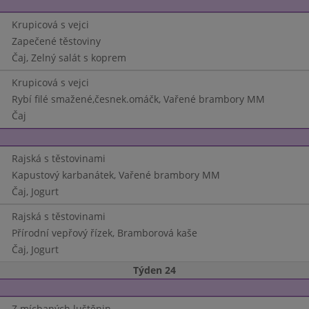
Krupicová s vejci
Zapečené těstoviny
Čaj, Zelný salát s koprem
Krupicová s vejci
Rybí filé smažené,česnek.omáčk, Vařené brambory MM
Čaj
Rajská s těstovinami
Kapustový karbanátek, Vařené brambory MM
Čaj, Jogurt
Rajská s těstovinami
Přírodní vepřový řízek, Bramborová kaše
Čaj, Jogurt
Týden 24
Z míchaných luštěnin