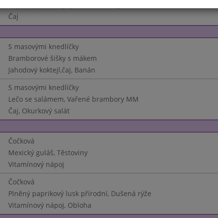
Vepřová plec na paprice, Houskový knedlík
Čaj
S masovými knedlíčky
Bramborové šišky s mákem
Jahodový koktejl,čaj, Banán
S masovými knedlíčky
Lečo se salámem, Vařené brambory MM
Čaj, Okurkový salát
Čočková
Mexický guláš, Těstoviny
Vitamínový nápoj
Čočková
Plněný paprikový lusk přírodní, Dušená rýže
Vitamínový nápoj, Obloha