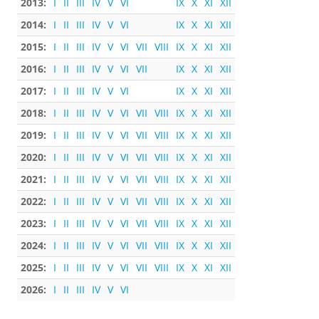
2013:
I
II
III
IV
V
VI
IX
X
XI
XII
2014:
I
II
III
IV
V
VI
IX
X
XI
XII
2015:
I
II
III
IV
V
VI
VII
VIII
IX
X
XI
XII
2016:
I
II
III
IV
V
VI
VII
IX
X
XI
XII
2017:
I
II
III
IV
V
VI
IX
X
XI
XII
2018:
I
II
III
IV
V
VI
VII
VIII
IX
X
XI
XII
2019:
I
II
III
IV
V
VI
VII
VIII
IX
X
XI
XII
2020:
I
II
III
IV
V
VI
VII
VIII
IX
X
XI
XII
2021:
I
II
III
IV
V
VI
VII
VIII
IX
X
XI
XII
2022:
I
II
III
IV
V
VI
VII
VIII
IX
X
XI
XII
2023:
I
II
III
IV
V
VI
VII
VIII
IX
X
XI
XII
2024:
I
II
III
IV
V
VI
VII
VIII
IX
X
XI
XII
2025:
I
II
III
IV
V
VI
VII
VIII
IX
X
XI
XII
2026:
I
II
III
IV
V
VI