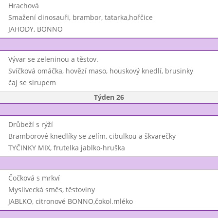
Hrachová
Smažení dinosauři, brambor, tatarka,hořčice
JAHODY, BONNO
Vývar se zeleninou a těstov.
Svíčková omáčka, hovězí maso, houskový knedlí, brusinky
čaj se sirupem
Týden 26
Drůbeží s rýží
Bramborové knedlíky se zelím, cibulkou a škvarečky
TYČINKY MIX, frutelka jablko-hruška
Čočková s mrkví
Myslivecká směs, těstoviny
JABLKO, citronové BONNO,čokol.mléko