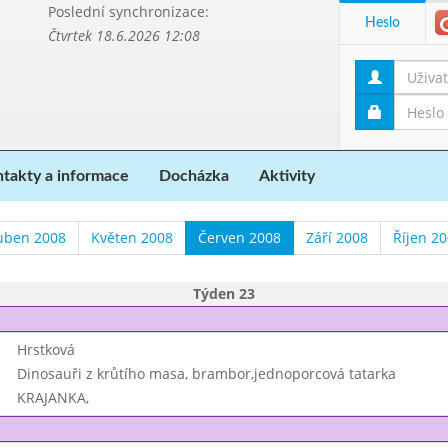
Poslední synchronizace:
Heslo
Čtvrtek 18.6.2026 12:08
takty a informace
Docházka
Aktivity
uben 2008
Květen 2008
Červen 2008
Září 2008
Říjen 2
Týden 23
Hrstková
Dinosauři z krůtího masa, brambor,jednoporcová tatarka
KRAJANKA,