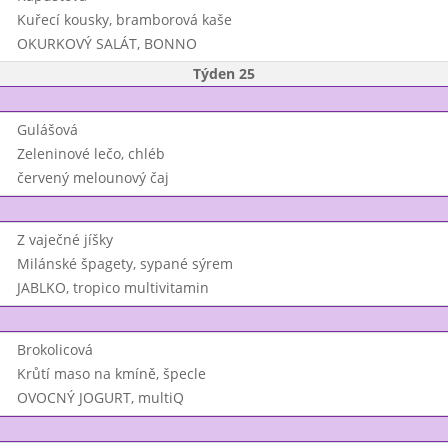
Kuřecí kousky, bramborová kaše
OKURKOVÝ SALÁT, BONNO
Týden 25
Gulášová
Zeleninové lečo, chléb
červený melounový čaj
Z vaječné jíšky
Milánské špagety, sypané sýrem
JABLKO, tropico multivitamin
Brokolicová
Krůtí maso na kmíně, špecle
OVOCNÝ JOGURT, multiQ