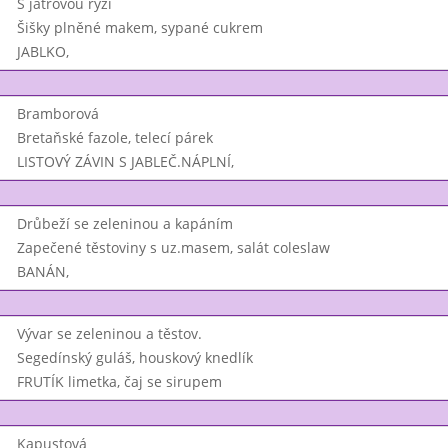
S játrovou rýží
Šišky plněné makem, sypané cukrem
JABLKO,
Bramborová
Bretaňské fazole, telecí párek
LISTOVÝ ZÁVIN S JABLEČ.NÁPLNÍ,
Drůbeží se zeleninou a kapáním
Zapečené těstoviny s uz.masem, salát coleslaw
BANÁN,
Vývar se zeleninou a těstov.
Segedínský guláš, houskový knedlík
FRUTÍK limetka, čaj se sirupem
Kapustová