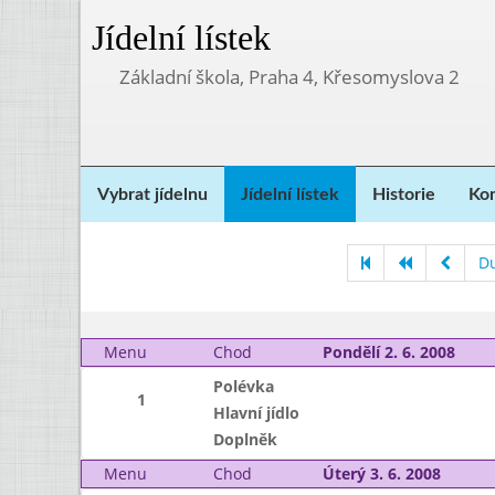
Jídelní lístek
Základní škola, Praha 4, Křesomyslova 2
Vybrat jídelnu
Jídelní lístek
Historie
Kon
D
Menu
Chod
Pondělí 2. 6. 2008
Polévka
1
Hlavní jídlo
Doplněk
Menu
Chod
Úterý 3. 6. 2008