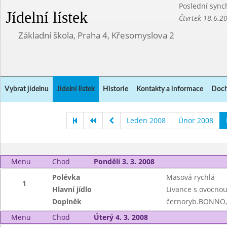
Poslední sync
Jídelní lístek
Čtvrtek 18.6.2
Základní škola, Praha 4, Křesomyslova 2
Vybrat jídelnu
Jídelní lístek
Historie
Kontakty a informace
Doch
Leden 2008
Únor 2008
Menu
Chod
Pondělí 3. 3. 2008
Polévka
Masová rychlá
1
Hlavní jídlo
Livance s ovocno
Doplněk
černoryb.BONNO,
Menu
Chod
Úterý 4. 3. 2008