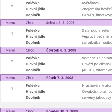
Polévka
Květáková
1
Hlavní jídlo
Znojemská hovězí,
Doplněk
BANÁN, limetkov
Menu
Chod
Středa 5. 3. 2008
Polévka
S cizrnou a zelen
1
Hlavní jídlo
Vepřová pečeně, z
Doplněk
čaj piknik s rooi
Menu
Chod
Čtvrtek 6. 3. 2008
Polévka
Vývar se zeleninou
1
Hlavní jídlo
Hovězí po cikánsk
Doplněk
JABLKO, Vitamax
Menu
Chod
Pátek 7. 3. 2008
Polévka
Hrachová s kruto
1
Hlavní jídlo
Čevabčiči, brambo
Doplněk
červený jahodový 
Menu
Chod
Pondělí 10. 3. 2008