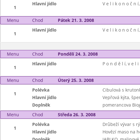
Hlavní jídlo
V e l i k o n o č n í
1
Menu
Chod
Pátek 21. 3. 2008
Hlavní jídlo
V e l i k o n o č n í
1
Menu
Chod
Pondělí 24. 3. 2008
Hlavní jídlo
P o n d ě l í, v e l i
1
Menu
Chod
Úterý 25. 3. 2008
Polévka
Cibulová s kruton
1
Hlavní jídlo
Vepřová kýta, špe
Doplněk
pomerancova Bio
Menu
Chod
Středa 26. 3. 2008
Polévka
Drůbeží vývar s rý
1
Hlavní jídlo
Hovězí maso na ho
Doplněk
JABLKO, malinov