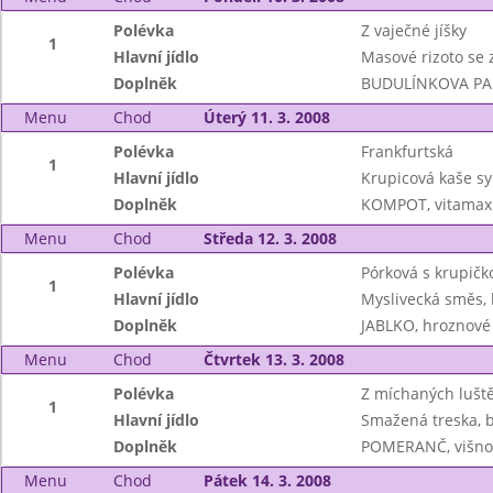
Polévka
Z vaječné jíšky
1
Hlavní jídlo
Masové rizoto se 
Doplněk
BUDULÍNKOVA PARI
Menu
Chod
Úterý 11. 3. 2008
Polévka
Frankfurtská
1
Hlavní jídlo
Krupicová kaše s
Doplněk
KOMPOT, vitama
Menu
Chod
Středa 12. 3. 2008
Polévka
Pórková s krupičk
1
Hlavní jídlo
Myslivecká směs, 
Doplněk
JABLKO, hroznov
Menu
Chod
Čtvrtek 13. 3. 2008
Polévka
Z míchaných lušt
1
Hlavní jídlo
Smažená treska, b
Doplněk
POMERANČ, višnov
Menu
Chod
Pátek 14. 3. 2008