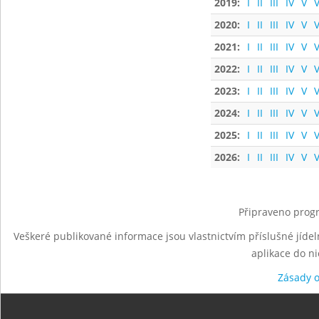
2019:
I
II
III
IV
V
V
2020:
I
II
III
IV
V
V
2021:
I
II
III
IV
V
V
2022:
I
II
III
IV
V
V
2023:
I
II
III
IV
V
V
2024:
I
II
III
IV
V
V
2025:
I
II
III
IV
V
V
2026:
I
II
III
IV
V
V
Připraveno progr
Veškeré publikované informace jsou vlastnictvím příslušné jídel
aplikace do n
Zásady 