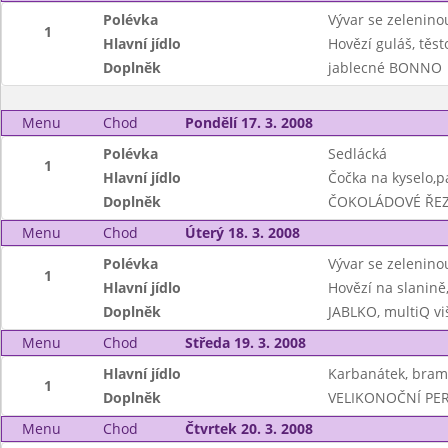
Polévka
Vývar se zeleninou
1
Hlavní jídlo
Hovězí guláš, těst
Doplněk
jablecné BONNO
Menu
Chod
Pondělí 17. 3. 2008
Polévka
Sedlácká
1
Hlavní jídlo
Čočka na kyselo,p
Doplněk
ČOKOLÁDOVÉ ŘEZY
Menu
Chod
Úterý 18. 3. 2008
Polévka
Vývar se zeleninou
1
Hlavní jídlo
Hovězí na slanině
Doplněk
JABLKO, multiQ vi
Menu
Chod
Středa 19. 3. 2008
Hlavní jídlo
Karbanátek, bramb
1
Doplněk
VELIKONOČNÍ PER
Menu
Chod
Čtvrtek 20. 3. 2008