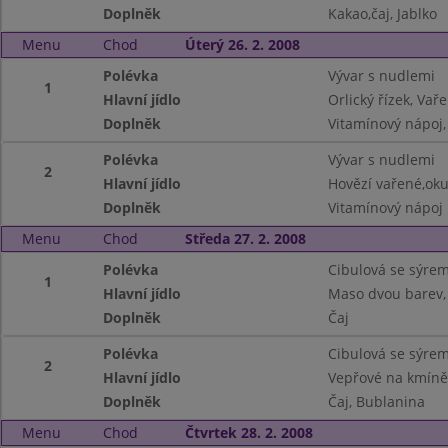
Doplněk
Kakao,čaj, Jablko
Menu
Chod
Úterý 26. 2. 2008
Polévka
Vývar s nudlemi
1
Hlavní jídlo
Orlický řízek, V
Doplněk
Vitamínový nápoj,
Polévka
Vývar s nudlemi
2
Hlavní jídlo
Hovězí vařené,ok
Doplněk
Vitamínový nápoj
Menu
Chod
Středa 27. 2. 2008
Polévka
Cibulová se sýre
1
Hlavní jídlo
Maso dvou barev,
Doplněk
Čaj
Polévka
Cibulová se sýre
2
Hlavní jídlo
Vepřové na kmíně
Doplněk
Čaj, Bublanina
Menu
Chod
Čtvrtek 28. 2. 2008