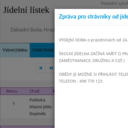
Poslední sync
Jídelní lístek
Pondělí 3.8.20
Zpráva pro strávníky od jíd
Omezení obje
Základní škola, Hradec Králové, Bezručova 1468
VÝDEJNÍ DOBA o prázdninách od 24.8
Vybrat jídelnu
Jídelní lístek
Historie
Kontakty a informace
Doch
ŠKOLNÍ JÍDELNA ZAČÍNÁ VAŘIT O PR
ZAMĚSTNANACE, DRUŽINU A CIZÍ )
Prosinec 2007
Leden 2008
OBĚDY JE MOŽNÉ SI PŘIHLÁSIT TELE
TELEFON : 498 770 123
Menu
Chod
Pátek 1. 2. 2008
Polévka
Krupicová s vejci
1
Hlavní jídlo
Kuřecí čína, Duše
Doplněk
Čaj, Obloha