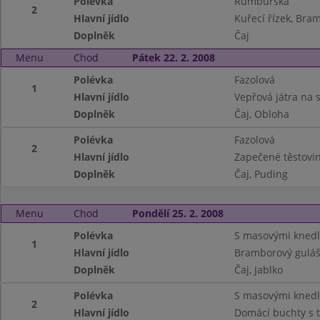
Polévka
Rumburská
2
Hlavní jídlo
Kuřecí řízek, Bra
Doplněk
Čaj
Menu
Chod
Pátek 22. 2. 2008
Polévka
Fazolová
1
Hlavní jídlo
Vepřová játra na 
Doplněk
Čaj, Obloha
Polévka
Fazolová
2
Hlavní jídlo
Zapečené těstovin
Doplněk
Čaj, Puding
Menu
Chod
Pondělí 25. 2. 2008
Polévka
S masovými knedl
1
Hlavní jídlo
Bramborový guláš
Doplněk
Čaj, Jablko
Polévka
S masovými knedl
2
Hlavní jídlo
Domácí buchty s 