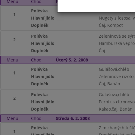
Menu
Chod
Pondělí 4. 2. 2008
Polévka
Zeleninová se sý
1
Hlavní jídlo
Nugety z lososa,
Doplněk
Čaj, Kompot
Polévka
Zeleninová se sý
2
Hlavní jídlo
Hamburská vepřov
Doplněk
Čaj
Menu
Chod
Úterý 5. 2. 2008
Polévka
Gulášová,chléb
1
Hlavní jídlo
Zeleninové rizoto
Doplněk
Čaj, Banán
Polévka
Gulášová,chléb
2
Hlavní jídlo
Perník s citronov
Doplněk
Kakao,čaj, Banán
Menu
Chod
Středa 6. 2. 2008
Polévka
Z míchaných lušt
1
Hlavní jídlo
Frankfurtská peč