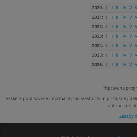
2020:
I
II
III
IV
V
V
2021:
I
II
III
IV
V
V
2022:
I
II
III
IV
V
V
2023:
I
II
III
IV
V
V
2024:
I
II
III
IV
V
V
2025:
I
II
III
IV
V
V
2026:
I
II
III
IV
V
V
Připraveno progr
Veškeré publikované informace jsou vlastnictvím příslušné jídel
aplikace do n
Zásady 