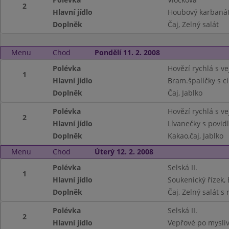
2
Hlavní jídlo
Houbový karbaná
Doplněk
Čaj, Zelný salát
Menu
Chod
Pondělí 11. 2. 2008
Polévka
Hovězí rychlá s v
1
Hlavní jídlo
Bram.špalíčky s c
Doplněk
Čaj, Jablko
Polévka
Hovězí rychlá s v
2
Hlavní jídlo
Lívanečky s povidl
Doplněk
Kakao,čaj, Jablko
Menu
Chod
Úterý 12. 2. 2008
Polévka
Selská II.
1
Hlavní jídlo
Soukenický řízek
Doplněk
Čaj, Zelný salát s
Polévka
Selská II.
2
Hlavní jídlo
Vepřové po mysliv