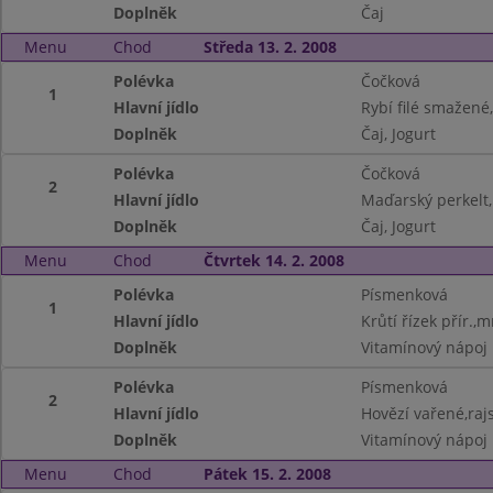
Doplněk
Čaj
Menu
Chod
Středa 13. 2. 2008
Polévka
Čočková
1
Hlavní jídlo
Rybí filé smažen
Doplněk
Čaj, Jogurt
Polévka
Čočková
2
Hlavní jídlo
Maďarský perkelt,
Doplněk
Čaj, Jogurt
Menu
Chod
Čtvrtek 14. 2. 2008
Polévka
Písmenková
1
Hlavní jídlo
Krůtí řízek přír.
Doplněk
Vitamínový nápoj
Polévka
Písmenková
2
Hlavní jídlo
Hovězí vařené,raj
Doplněk
Vitamínový nápoj
Menu
Chod
Pátek 15. 2. 2008