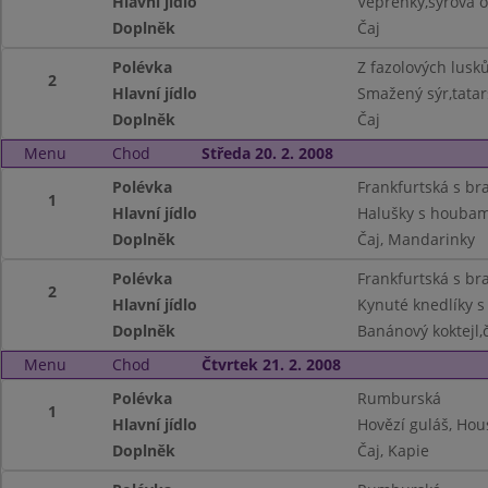
Hlavní jídlo
Vepřenky,sýrová o
Doplněk
Čaj
Polévka
Z fazolových lusk
2
Hlavní jídlo
Smažený sýr,tata
Doplněk
Čaj
Menu
Chod
Středa 20. 2. 2008
Polévka
Frankfurtská s b
1
Hlavní jídlo
Halušky s houbami
Doplněk
Čaj, Mandarinky
Polévka
Frankfurtská s b
2
Hlavní jídlo
Kynuté knedlíky s
Doplněk
Banánový koktejl,
Menu
Chod
Čtvrtek 21. 2. 2008
Polévka
Rumburská
1
Hlavní jídlo
Hovězí guláš, Hou
Doplněk
Čaj, Kapie