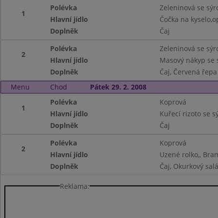
Polévka
Zeleninová se sý
1
Hlavní jídlo
Čočka na kyselo,o
Doplněk
Čaj
Polévka
Zeleninová se sý
2
Hlavní jídlo
Masový nákyp se
Doplněk
Čaj, Červená řepa
Menu
Chod
Pátek 29. 2. 2008
Polévka
Koprová
1
Hlavní jídlo
Kuřecí rizoto se 
Doplněk
Čaj
Polévka
Koprová
2
Hlavní jídlo
Uzené rolko,, Br
Doplněk
Čaj, Okurkový salá
Reklama: