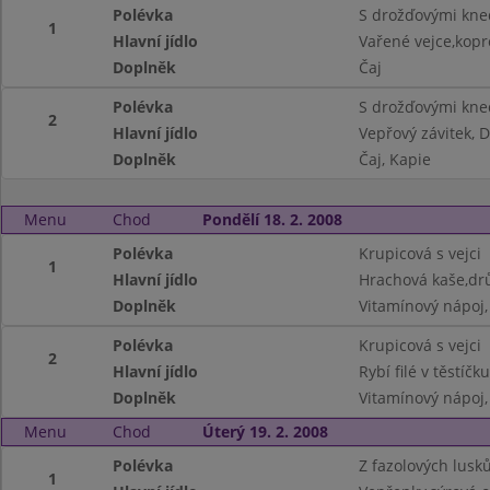
Polévka
S drožďovými kne
1
Hlavní jídlo
Vařené vejce,kop
Doplněk
Čaj
Polévka
S drožďovými kne
2
Hlavní jídlo
Vepřový závitek, 
Doplněk
Čaj, Kapie
Menu
Chod
Pondělí 18. 2. 2008
Polévka
Krupicová s vejci
1
Hlavní jídlo
Hrachová kaše,dr
Doplněk
Vitamínový nápoj,
Polévka
Krupicová s vejci
2
Hlavní jídlo
Rybí filé v těstí
Doplněk
Vitamínový nápoj
Menu
Chod
Úterý 19. 2. 2008
Polévka
Z fazolových lusk
1