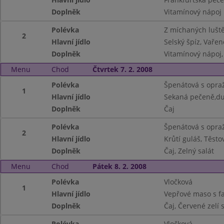
Doplněk
Vitamínový nápoj
Polévka
Z míchaných lušt
2
Hlavní jídlo
Selský špíz, Vař
Doplněk
Vitamínový nápoj,
Menu
Chod
Čtvrtek 7. 2. 2008
Polévka
Špenátová s opra
1
Hlavní jídlo
Sekaná pečeně,du
Doplněk
Čaj
Polévka
Špenátová s opra
2
Hlavní jídlo
Krůtí guláš, Těsto
Doplněk
Čaj, Zelný salát
Menu
Chod
Pátek 8. 2. 2008
Polévka
Vločková
1
Hlavní jídlo
Vepřové maso s f
Doplněk
Čaj, Červené zelí
Polévka
Vločková