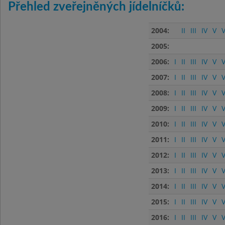
Přehled zveřejněných jídelníčků:
2004:
II
III
IV
V
V
2005:
2006:
I
II
III
IV
V
V
2007:
I
II
III
IV
V
V
2008:
I
II
III
IV
V
V
2009:
I
II
III
IV
V
V
2010:
I
II
III
IV
V
V
2011:
I
II
III
IV
V
V
2012:
I
II
III
IV
V
V
2013:
I
II
III
IV
V
V
2014:
I
II
III
IV
V
V
2015:
I
II
III
IV
V
V
2016:
I
II
III
IV
V
V