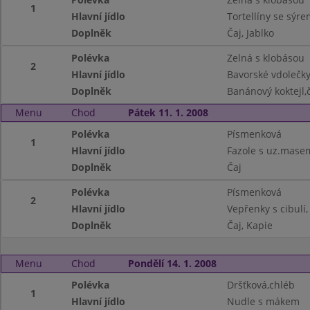
1
Hlavní jídlo
Tortellíny se sýr
Doplněk
Čaj, Jablko
Polévka
Zelná s klobásou
2
Hlavní jídlo
Bavorské vdolečk
Doplněk
Banánový koktejl,č
Menu
Chod
Pátek 11. 1. 2008
Polévka
Písmenková
1
Hlavní jídlo
Fazole s uz.masem
Doplněk
Čaj
Polévka
Písmenková
2
Hlavní jídlo
Vepřenky s cibul
Doplněk
Čaj, Kapie
Menu
Chod
Pondělí 14. 1. 2008
Polévka
Dršťková,chléb
1
Hlavní jídlo
Nudle s mákem