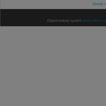
Zásady 
Objednávkový systém
www.jidelna.c