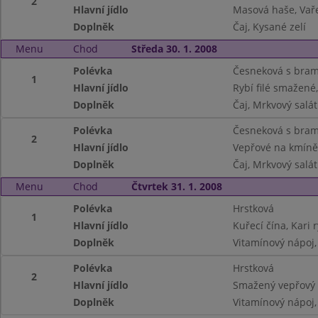
2
Hlavní jídlo
Masová haše, Va
Doplněk
Čaj, Kysané zelí
Menu
Chod
Středa 30. 1. 2008
Polévka
Česneková s bram
1
Hlavní jídlo
Rybí filé smažen
Doplněk
Čaj, Mrkvový salát
Polévka
Česneková s bram
2
Hlavní jídlo
Vepřové na kmíně
Doplněk
Čaj, Mrkvový salát
Menu
Chod
Čtvrtek 31. 1. 2008
Polévka
Hrstková
1
Hlavní jídlo
Kuřecí čína, Kari 
Doplněk
Vitamínový nápoj,
Polévka
Hrstková
2
Hlavní jídlo
Smažený vepřový 
Doplněk
Vitamínový nápoj,