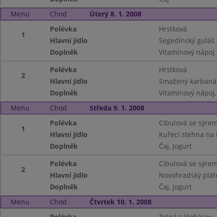
Menu
Chod
Úterý 8. 1. 2008
Polévka
Hrstková
1
Hlavní jídlo
Segedínský guláš 
Doplněk
Vitamínový nápoj
Polévka
Hrstková
2
Hlavní jídlo
Smažený karbaná
Doplněk
Vitamínový nápoj,
Menu
Chod
Středa 9. 1. 2008
Polévka
Cibulová se sýre
1
Hlavní jídlo
Kuřecí stehna na 
Doplněk
Čaj, Jogurt
Polévka
Cibulová se sýre
2
Hlavní jídlo
Novohradský plát
Doplněk
Čaj, Jogurt
Menu
Chod
Čtvrtek 10. 1. 2008
Polévka
Zelná s klobásou