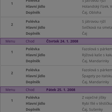
Polévka
S játrovou rýží
1
Hlavní jídlo
Holandský řízek,
Doplněk
Čaj, Obloha
Polévka
S játrovou rýží
2
Hlavní jídlo
Svíčková na smeta
Doplněk
Čaj
Menu
Chod
Čtvrtek 24. 1. 2008
Polévka
Fazolová s párkem
1
Hlavní jídlo
Rýžová kaše s ka
Doplněk
Čaj, Mandarinky
Polévka
Fazolová s párke
2
Hlavní jídlo
Špagety po italsku
Doplněk
Čaj, Mandarinky
Menu
Chod
Pátek 25. 1. 2008
Polévka
Z vaječné jíšky
1
Hlavní jídlo
Rybí filé v těstí
Doplněk
Čaj, Sušenky