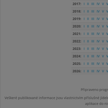
2017:
I
II
III
IV
V
V
2018:
I
II
III
IV
V
V
2019:
I
II
III
IV
V
V
2020:
I
II
III
IV
V
V
2021:
I
II
III
IV
V
V
2022:
I
II
III
IV
V
V
2023:
I
II
III
IV
V
V
2024:
I
II
III
IV
V
V
2025:
I
II
III
IV
V
V
2026:
I
II
III
IV
V
V
Připraveno progr
Veškeré publikované informace jsou vlastnictvím příslušné jídel
aplikace do n