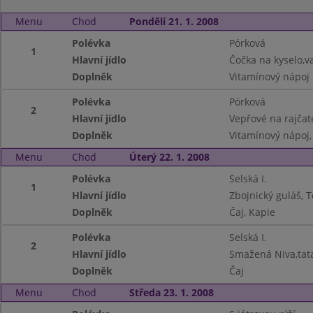
Menu
Chod
Pondělí 21. 1. 2008
Polévka
Pórková
1
Hlavní jídlo
Čočka na kyselo,va
Doplněk
Vitamínový nápoj
Polévka
Pórková
2
Hlavní jídlo
Vepřové na rajčat
Doplněk
Vitamínový nápoj,
Menu
Chod
Úterý 22. 1. 2008
Polévka
Selská I.
1
Hlavní jídlo
Zbojnický guláš, T
Doplněk
Čaj, Kapie
Polévka
Selská I.
2
Hlavní jídlo
Smažená Niva,tat
Doplněk
Čaj
Menu
Chod
Středa 23. 1. 2008