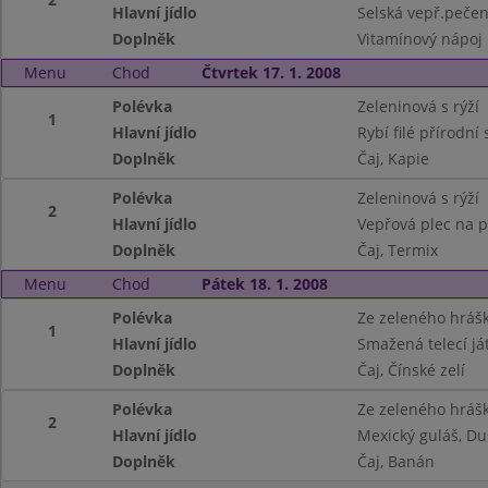
Hlavní jídlo
Selská vepř.pečen
Doplněk
Vitamínový nápoj
Menu
Chod
Čtvrtek 17. 1. 2008
Polévka
Zeleninová s rýží
1
Hlavní jídlo
Rybí filé přírodn
Doplněk
Čaj, Kapie
Polévka
Zeleninová s rýží
2
Hlavní jídlo
Vepřová plec na p
Doplněk
Čaj, Termix
Menu
Chod
Pátek 18. 1. 2008
Polévka
Ze zeleného hráš
1
Hlavní jídlo
Smažená telecí j
Doplněk
Čaj, Čínské zelí
Polévka
Ze zeleného hráš
2
Hlavní jídlo
Mexický guláš, Du
Doplněk
Čaj, Banán