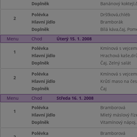
Doplněk
Banánový koktejl,
Polévka
Dršťková,chléb
2
Hlavní jídlo
Bramborák
Doplněk
Bílá káva,čaj, Po
Menu
Chod
Úterý 15. 1. 2008
Polévka
Kmínová s vejcem
1
Hlavní jídlo
Hrachová kaše,dr
Doplněk
Čaj, Zelný salát
Polévka
Kmínová s vejcem
2
Hlavní jídlo
Krůtí maso na če
Doplněk
Čaj
Menu
Chod
Středa 16. 1. 2008
Polévka
Bramborová
1
Hlavní jídlo
Mletý máslový ří
Doplněk
Vitamínový nápoj,
Polévka
Bramborová
2