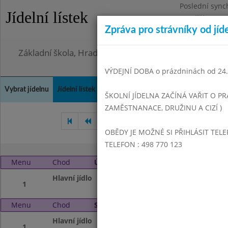
Poslední sync
Jídelní lístek
Pondělí 3.8.20
Zpráva pro strávníky od jíd
Omezení obje
Základní škola, Hradec Králové, Bezručova 1468
VÝDEJNÍ DOBA o prázdninách od 24.8
Vybrat jídelnu
Jídelní lístek
Historie
Kontakty a informace
Doch
ŠKOLNÍ JÍDELNA ZAČÍNÁ VAŘIT O PR
ZAMĚSTNANACE, DRUŽINU A CIZÍ )
Listopad 2007
Prosinec 200
OBĚDY JE MOŽNÉ SI PŘIHLÁSIT TELE
TELEFON : 498 770 123
Menu
Chod
Úterý 1. 1. 2008
Hlavní jídlo
N O V Ý R O K
1
Menu
Chod
Středa 2. 1. 2008
Hlavní jídlo
P R Á Z D N I N Y
1