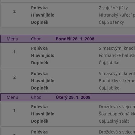
Polévka
Z vaječné jíšky
2
Hlavní jídlo
Nitranský kuřecí 
Doplněk
Čaj, Sušenky
Menu
Chod
Pondělí 28. 1. 2008
Polévka
S masovými knedl
1
Hlavní jídlo
Formanské halušky
Doplněk
Čaj, Jablko
Polévka
S masovými knedl
2
Hlavní jídlo
Buchtičky s krém
Doplněk
Čaj, Jablko
Menu
Chod
Úterý 29. 1. 2008
Polévka
Drožďová s vejce
1
Hlavní jídlo
Šoulet,opečená kl
Doplněk
Čaj, Zelný salát
Polévka
Drožďová s vejce