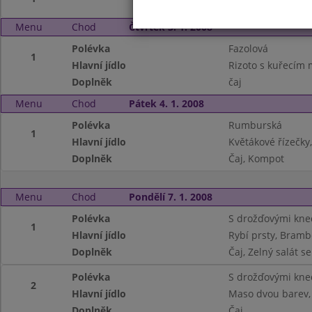
Menu
Chod
Čtvrtek 3. 1. 2008
Polévka
Fazolová
1
Hlavní jídlo
Rizoto s kuřecím 
Doplněk
čaj
Menu
Chod
Pátek 4. 1. 2008
Polévka
Rumburská
1
Hlavní jídlo
Květákové řízečk
Doplněk
Čaj, Kompot
Menu
Chod
Pondělí 7. 1. 2008
Polévka
S drožďovými kne
1
Hlavní jídlo
Rybí prsty, Bram
Doplněk
Čaj, Zelný salát 
Polévka
S drožďovými kne
2
Hlavní jídlo
Maso dvou barev,
Doplněk
Čaj