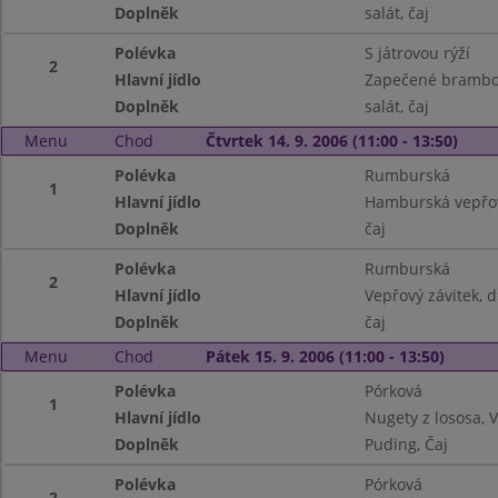
Doplněk
salát, čaj
Polévka
S játrovou rýží
2
Hlavní jídlo
Zapečené brambo
Doplněk
salát, čaj
Menu
Chod
Čtvrtek 14. 9. 2006 (11:00 - 13:50)
Polévka
Rumburská
1
Hlavní jídlo
Hamburská vepřov
Doplněk
čaj
Polévka
Rumburská
2
Hlavní jídlo
Vepřový závitek, 
Doplněk
čaj
Menu
Chod
Pátek 15. 9. 2006 (11:00 - 13:50)
Polévka
Pórková
1
Hlavní jídlo
Nugety z lososa,
Doplněk
Puding, Čaj
Polévka
Pórková
2