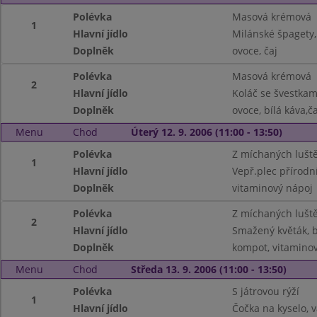
Polévka
Masová krémová
1
Hlavní jídlo
Milánské špagety,
Doplněk
ovoce, čaj
Polévka
Masová krémová
2
Hlavní jídlo
Koláč se švestkam
Doplněk
ovoce, bílá káva,ča
Menu
Chod
Úterý 12. 9. 2006 (11:00 - 13:50)
Polévka
Z míchaných lušt
1
Hlavní jídlo
Vepř.plec přírodn
Doplněk
vitaminový nápoj
Polévka
Z míchaných lušt
2
Hlavní jídlo
Smažený květák,
Doplněk
kompot, vitamino
Menu
Chod
Středa 13. 9. 2006 (11:00 - 13:50)
Polévka
S játrovou rýží
1
Hlavní jídlo
Čočka na kyselo, 