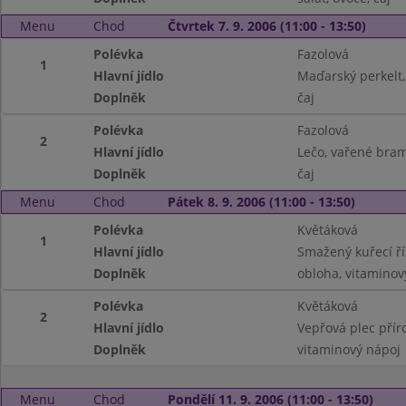
Menu
Chod
Čtvrtek 7. 9. 2006 (11:00 - 13:50)
Polévka
Fazolová
1
Hlavní jídlo
Maďarský perkelt,
Doplněk
čaj
Polévka
Fazolová
2
Hlavní jídlo
Lečo, vařené br
Doplněk
čaj
Menu
Chod
Pátek 8. 9. 2006 (11:00 - 13:50)
Polévka
Květáková
1
Hlavní jídlo
Smažený kuřecí ř
Doplněk
obloha, vitaminov
Polévka
Květáková
2
Hlavní jídlo
Vepřová plec přír
Doplněk
vitaminový nápoj
Menu
Chod
Pondělí 11. 9. 2006 (11:00 - 13:50)