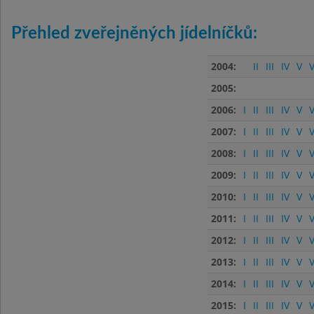
Přehled zveřejněných jídelníčků:
2004:
II
III
IV
V
V
2005:
2006:
I
II
III
IV
V
V
2007:
I
II
III
IV
V
V
2008:
I
II
III
IV
V
V
2009:
I
II
III
IV
V
V
2010:
I
II
III
IV
V
V
2011:
I
II
III
IV
V
V
2012:
I
II
III
IV
V
V
2013:
I
II
III
IV
V
V
2014:
I
II
III
IV
V
V
2015:
I
II
III
IV
V
V