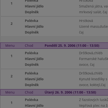
Polévka
Hrstková
1
Hlavní jídlo
Smažená játra, 
Doplněk
mrkvový salát, čaj
Polévka
Hrstková
2
Hlavní jídlo
Uzené maso,dušen
Doplněk
čaj
Menu
Chod
Pondělí 25. 9. 2006 (11:00 - 13:50)
Polévka
Dršťková,chléb
1
Hlavní jídlo
Formanské halušky,
Doplněk
ovoce, čaj
Polévka
Dršťková,chléb
2
Hlavní jídlo
Kynuté knedlíky s 
Doplněk
ovoce, koktejl,čaj
Menu
Chod
Úterý 26. 9. 2006 (11:00 - 13:50)
Polévka
Z fazolových lusk
1
Hlavní jídlo
Vepřová plec na ž