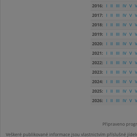
2016:
I
II
III
IV
V
V
2017:
I
II
III
IV
V
V
2018:
I
II
III
IV
V
V
2019:
I
II
III
IV
V
V
2020:
I
II
III
IV
V
V
2021:
I
II
III
IV
V
V
2022:
I
II
III
IV
V
V
2023:
I
II
III
IV
V
V
2024:
I
II
III
IV
V
V
2025:
I
II
III
IV
V
V
2026:
I
II
III
IV
V
V
Připraveno progr
Veškeré publikované informace jsou vlastnictvím příslušné jídel