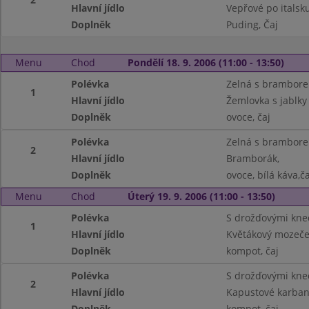
Hlavní jídlo
Vepřové po italsku
Doplněk
Puding, Čaj
Menu
Chod
Pondělí 18. 9. 2006 (11:00 - 13:50)
Polévka
Zelná s brambore
1
Hlavní jídlo
Žemlovka s jablky
Doplněk
ovoce, čaj
Polévka
Zelná s brambore
2
Hlavní jídlo
Bramborák,
Doplněk
ovoce, bílá káva,ča
Menu
Chod
Úterý 19. 9. 2006 (11:00 - 13:50)
Polévka
S drožďovými kne
1
Hlavní jídlo
Květákový mozeč
Doplněk
kompot, čaj
Polévka
S drožďovými kne
2
Hlavní jídlo
Kapustové karba
Doplněk
kompot, čaj