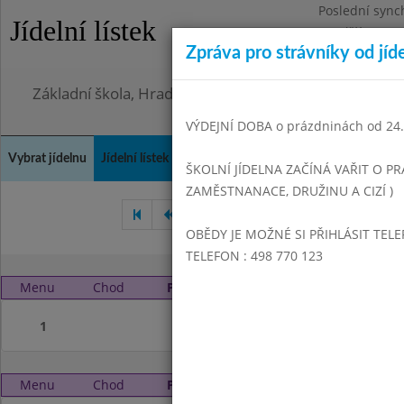
Poslední sync
Jídelní lístek
Pondělí 3.8.20
Zpráva pro strávníky od jíd
Omezení obje
Základní škola, Hradec Králové, Bezručova 1468
VÝDEJNÍ DOBA o prázdninách od 24.8
Vybrat jídelnu
Jídelní lístek
Historie
Kontakty a informace
Doch
ŠKOLNÍ JÍDELNA ZAČÍNÁ VAŘIT O PR
ZAMĚSTNANACE, DRUŽINU A CIZÍ )
Červen 2006
Srpen 2006
OBĚDY JE MOŽNÉ SI PŘIHLÁSIT TELE
TELEFON : 498 770 123
Menu
Chod
Pátek 1. 9. 2006 (11:00 - 13:50)
1
Menu
Chod
Pondělí 4. 9. 2006 (11:00 - 13:50)