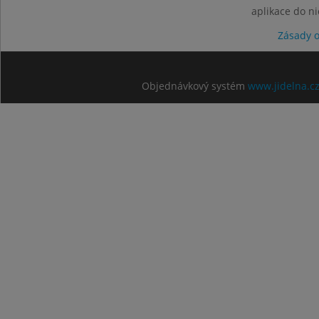
aplikace do n
Zásady 
Objednávkový systém
www.jidelna.c