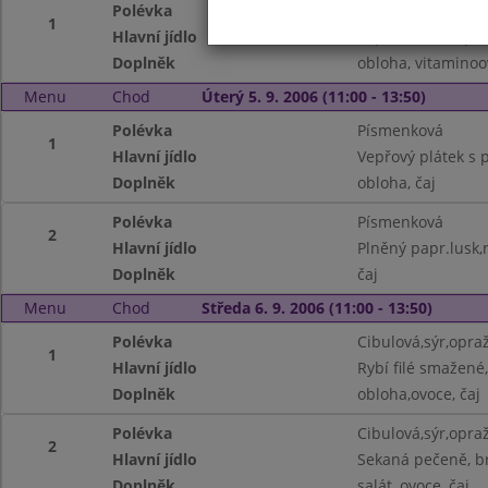
Polévka
Z vaječné jíšky
1
Hlavní jídlo
Vepřové maso po 
Doplněk
obloha, vitaminoo
Menu
Chod
Úterý 5. 9. 2006 (11:00 - 13:50)
Polévka
Písmenková
1
Hlavní jídlo
Vepřový plátek s
Doplněk
obloha, čaj
Polévka
Písmenková
2
Hlavní jídlo
Plněný papr.lusk,
Doplněk
čaj
Menu
Chod
Středa 6. 9. 2006 (11:00 - 13:50)
Polévka
Cibulová,sýr,opr
1
Hlavní jídlo
Rybí filé smažen
Doplněk
obloha,ovoce, čaj
Polévka
Cibulová,sýr,opr
2
Hlavní jídlo
Sekaná pečeně, 
Doplněk
salát, ovoce, čaj