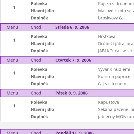
Polévka
Rajská s drobení
1
Hlavní jídlo
Masové rizoto se 
Doplněk
broskvový čaj
Menu
Chod
Středa 6. 9. 2006
Polévka
Hrstková
1
Hlavní jídlo
Drůbeží játra, br
Doplněk
JABLKO, čaj se s
Menu
Chod
Čtvrtek 7. 9. 2006
Polévka
Vývar s nudlemi
1
Hlavní jídlo
Kuře na paprice, 
Doplněk
čaj s citronem
Menu
Chod
Pátek 8. 9. 2006
Polévka
Kapustová
1
Hlavní jídlo
Sekaná pečeně, b
Doplněk
jablečný MONzun
Menu
Chod
Pondělí 11. 9. 2006