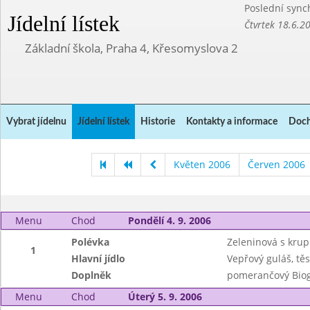
Poslední sync
Jídelní lístek
Čtvrtek 18.6.2
Základní škola, Praha 4, Křesomyslova 2
Vybrat jídelnu
Jídelní lístek
Historie
Kontakty a informace
Doch
Květen 2006
Červen 2006
Menu
Chod
Pondělí 4. 9. 2006
Polévka
Zeleninová s krup
1
Hlavní jídlo
Vepřový guláš, těs
Doplněk
pomerančový Bio
Menu
Chod
Úterý 5. 9. 2006