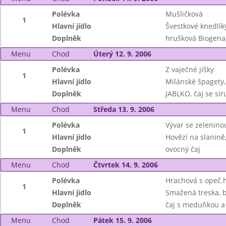
Polévka
Mušličková
1
Hlavní jídlo
Švestkové knedlík
Doplněk
hrušková Biogena,
Menu
Chod
Úterý 12. 9. 2006
Polévka
Z vaječné jíšky
1
Hlavní jídlo
Milánské špagety
Doplněk
JABLKO, čaj se si
Menu
Chod
Středa 13. 9. 2006
Polévka
Vývar se zelenino
1
Hlavní jídlo
Hovězí na slanině
Doplněk
ovocný čaj
Menu
Chod
Čtvrtek 14. 9. 2006
Polévka
Hrachová s opeč.
1
Hlavní jídlo
Smažená treska, b
Doplněk
čaj s meduňkou a
Menu
Chod
Pátek 15. 9. 2006