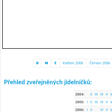
Květen 2006
Červen 2006
Přehled zveřejněných jídelníčků:
2004:
II
III
IV
V
V
2005:
I
II
III
IV
V
V
2006:
I
II
IV
V
V