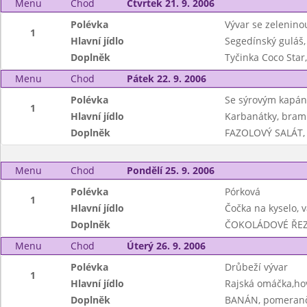
Menu
Chod
Čtvrtek 21. 9. 2006
Polévka
Vývar se zeleninou
1
Hlavní jídlo
Segedínský guláš,
Doplněk
Tyčinka Coco Star
Menu
Chod
Pátek 22. 9. 2006
Polévka
Se sýrovým kapá
1
Hlavní jídlo
Karbanátky, bram
Doplněk
FAZOLOVÝ SALÁT,
Menu
Chod
Pondělí 25. 9. 2006
Polévka
Pórková
1
Hlavní jídlo
Čočka na kyselo, 
Doplněk
ČOKOLÁDOVÉ ŘEZY
Menu
Chod
Úterý 26. 9. 2006
Polévka
Drůbeží vývar
1
Hlavní jídlo
Rajská omáčka,ho
Doplněk
BANÁN, pomeran