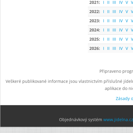
2021:
I
II
III
IV
V
V
2022:
I
II
III
IV
V
V
2023:
I
II
III
IV
V
V
2024:
I
II
III
IV
V
V
2025:
I
II
III
IV
V
V
2026:
I
II
III
IV
V
V
Připraveno progr
Veškeré publikované informace jsou vlastnictvím příslušné jídel
aplikace do n
Zásady 
Objednávkový systém
www.jidelna.c