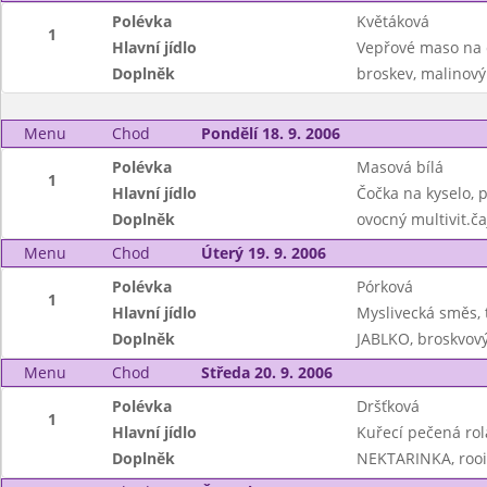
Polévka
Květáková
1
Hlavní jídlo
Vepřové maso na 
Doplněk
broskev, malino
Menu
Chod
Pondělí 18. 9. 2006
Polévka
Masová bílá
1
Hlavní jídlo
Čočka na kyselo, 
Doplněk
ovocný multivit.ča
Menu
Chod
Úterý 19. 9. 2006
Polévka
Pórková
1
Hlavní jídlo
Myslivecká směs, 
Doplněk
JABLKO, broskvo
Menu
Chod
Středa 20. 9. 2006
Polévka
Dršťková
1
Hlavní jídlo
Kuřecí pečená rol
Doplněk
NEKTARINKA, rooi