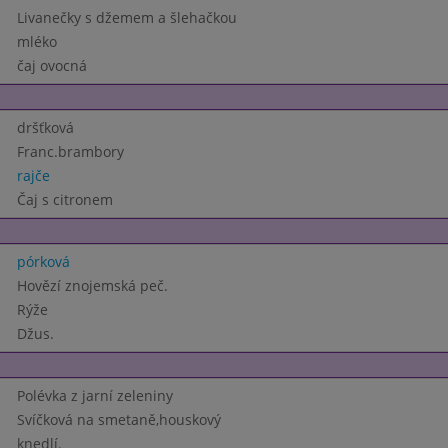
Livanečky s džemem a šlehačkou
mléko
čaj ovocná
dršťková
Franc.brambory
rajče
Čaj s citronem
pórková
Hovězí znojemská peč.
Rýže
Džus.
Polévka z jarní zeleniny
Svíčková na smetaně,houskový
knedlí.