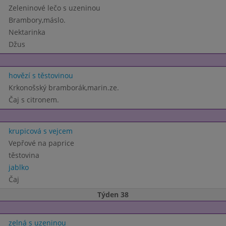
Zeleninové lečo s uzeninou
Brambory,máslo.
Nektarinka
Džus
hovězí s těstovinou
Krkonošský bramborák,marin.ze.
Čaj s citronem.
krupicová s vejcem
Vepřové na paprice
těstovina
jablko
Čaj
Týden 38
zelná s uzeninou