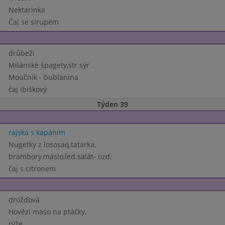
Nektarinka
Čaj se sirupem
drůbeží
Milánské špagety,str.sýr
Moučník - bublanina
čaj ibiškový.
Týden 39
rajská s kapáním
Nugetky z lososaq,tatarka,
brambory,máslo,led.salát- ozd.
čaj s citronem
drožďová
Hovězí maso na ptáčky,
rýže