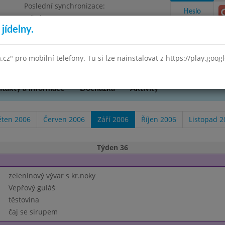
Poslední synchronizace:
Heslo
Středa 29.7.2026 9:58
jídelny.
Omezení objednávek
 Praha 3, K Lučinám 18/2500
a.cz" pro mobilní telefony. Tu si lze nainstalovat z https://play.goo
takty a informace
Docházka
Aktivity
ěten 2006
Červen 2006
Září 2006
Říjen 2006
Listopad 2
Týden 36
zeleninový vývar s kr.noky
Vepřový guláš
těstovina
čaj se sirupem