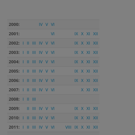
2000:
IV
V
VI
2001:
VI
IX
X
XI
XII
2002:
I
II
III
IV
V
VI
IX
X
XI
XII
2003:
I
II
III
IV
V
VI
IX
X
XI
XII
2004:
I
II
III
IV
V
VI
IX
X
XI
XII
2005:
I
II
III
IV
V
VI
IX
X
XI
XII
2006:
I
II
III
IV
V
VI
IX
X
XI
XII
2007:
I
II
III
IV
V
VI
X
XI
XII
2008:
I
II
III
2009:
II
III
IV
V
VI
IX
X
XI
XII
2010:
I
II
III
IV
V
VI
IX
X
XI
XII
2011:
I
II
III
IV
V
VI
VIII
IX
X
XI
XII