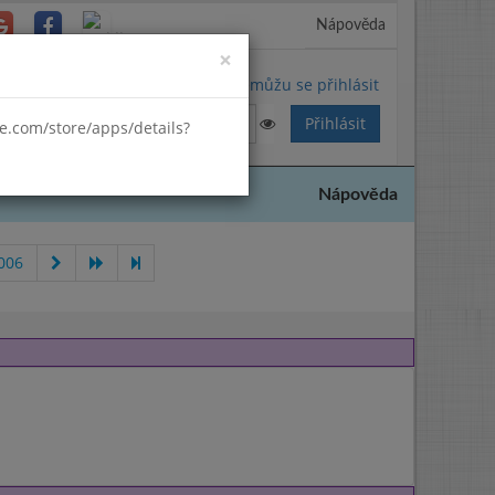
Nápověda
Close
×
Nemůžu se přihlásit
gle.com/store/apps/details?
Nápověda
006