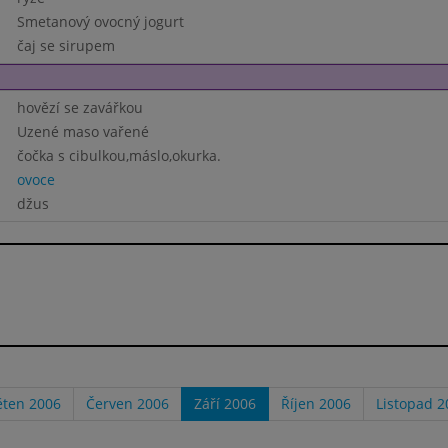
Smetanový ovocný jogurt
čaj se sirupem
hovězí se zavářkou
Uzené maso vařené
čočka s cibulkou,máslo,okurka.
ovoce
džus
ěten 2006
Červen 2006
Září 2006
Říjen 2006
Listopad 2