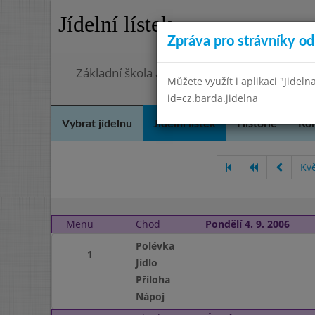
Jídelní lístek
Zpráva pro strávníky od 
Základní škola a mateřská škola Chmelnice,
Můžete využít i aplikaci "Jideln
id=cz.barda.jidelna
Vybrat jídelnu
Jídelní lístek
Historie
Kon
Kv
Menu
Chod
Pondělí 4. 9. 2006
Polévka
1
Jídlo
Příloha
Nápoj