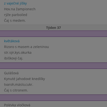
z vaječné jíšky
Hov.na žampionech
rýže parboiled
Čaj s medem.
Týden 37
květáková
Rizoro s masem a zeleninou
str.sýr,kys.okurka
ibiškový čaj.
Gulášová
Kynuté jahodové knedlíky
tvaroh,máslo,cukr.
Čaj s citronem.
Polévka vločková