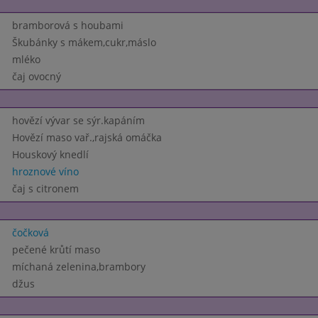
bramborová s houbami
Škubánky s mákem,cukr,máslo
mléko
čaj ovocný
hovězí vývar se sýr.kapáním
Hovězí maso vař.,rajská omáčka
Houskový knedlí
hroznové víno
čaj s citronem
čočková
pečené krůtí maso
míchaná zelenina,brambory
džus