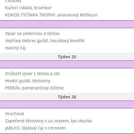
Čočková
Kuřecí roláda, brambor
KOKOS.TYČINKA TROPHY, ananasový MONzun
Vývar se zeleninou a těstov.
Vepřový debrec.guláš, houskový knedlík
ovocný čaj
Týden 25
Drůbeží vývar s těstov.a zel.
Hovězí guláš, těstoviny
PERNÍK, pomerančový ICEline
Týden 26
Hrachová
Zapečené těstoviny s uz.masem, kys.okurka
JABLKO, šípkový čaj s citronem