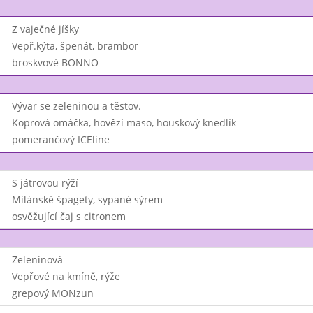
Z vaječné jíšky
Vepř.kýta, špenát, brambor
broskvové BONNO
Vývar se zeleninou a těstov.
Koprová omáčka, hovězí maso, houskový knedlík
pomerančový ICEline
S játrovou rýží
Milánské špagety, sypané sýrem
osvěžující čaj s citronem
Zeleninová
Vepřové na kmíně, rýže
grepový MONzun