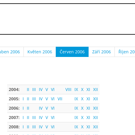
uben 2006
Květen 2006
Červen 2006
Září 2006
Říjen 2
2004:
II
III
IV
V
VI
VIII
IX
X
XI
XII
2005:
I
II
III
IV
V
VI
VII
IX
X
XI
XII
2006:
I
II
IV
V
VI
IX
X
XI
XII
2007:
I
II
III
IV
V
VI
IX
X
XI
XII
2008:
I
II
III
IV
V
VI
IX
X
XI
XII