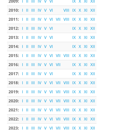
2009:
I
II
III
IV
V
VI
IX
X
XI
XII
2010:
I
II
III
IV
V
VI
VIII
IX
X
XI
XII
2011:
I
II
III
IV
V
VI
VII
VIII
IX
X
XI
XII
2012:
I
II
III
IV
V
VI
IX
X
XI
XII
2013:
I
II
III
IV
V
VI
IX
X
XI
XII
2014:
I
II
III
IV
V
VI
IX
X
XI
XII
2015:
I
II
III
IV
V
VI
VII
VIII
IX
X
XI
XII
2016:
I
II
III
IV
V
VI
VII
IX
X
XI
XII
2017:
I
II
III
IV
V
VI
IX
X
XI
XII
2018:
I
II
III
IV
V
VI
VII
VIII
IX
X
XI
XII
2019:
I
II
III
IV
V
VI
VII
VIII
IX
X
XI
XII
2020:
I
II
III
IV
V
VI
VII
VIII
IX
X
XI
XII
2021:
I
II
III
IV
V
VI
VII
VIII
IX
X
XI
XII
2022:
I
II
III
IV
V
VI
VII
VIII
IX
X
XI
XII
2023:
I
II
III
IV
V
VI
VII
VIII
IX
X
XI
XII