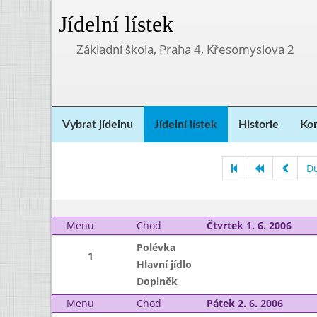
Jídelní lístek
Základní škola, Praha 4, Křesomyslova 2
Vybrat jídelnu
Jídelní lístek
Historie
Kon
D
Menu
Chod
Čtvrtek 1. 6. 2006
Polévka
1
Hlavní jídlo
Doplněk
Menu
Chod
Pátek 2. 6. 2006