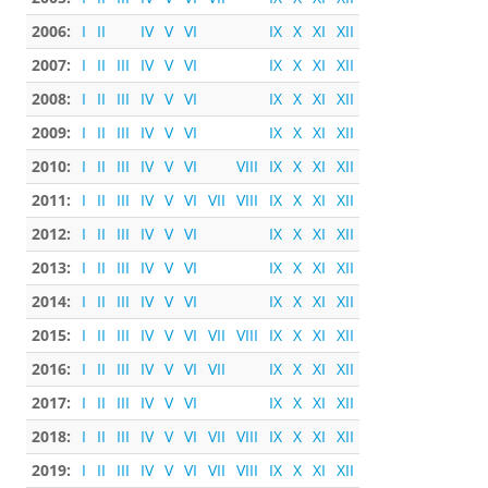
2006:
I
II
IV
V
VI
IX
X
XI
XII
2007:
I
II
III
IV
V
VI
IX
X
XI
XII
2008:
I
II
III
IV
V
VI
IX
X
XI
XII
2009:
I
II
III
IV
V
VI
IX
X
XI
XII
2010:
I
II
III
IV
V
VI
VIII
IX
X
XI
XII
2011:
I
II
III
IV
V
VI
VII
VIII
IX
X
XI
XII
2012:
I
II
III
IV
V
VI
IX
X
XI
XII
2013:
I
II
III
IV
V
VI
IX
X
XI
XII
2014:
I
II
III
IV
V
VI
IX
X
XI
XII
2015:
I
II
III
IV
V
VI
VII
VIII
IX
X
XI
XII
2016:
I
II
III
IV
V
VI
VII
IX
X
XI
XII
2017:
I
II
III
IV
V
VI
IX
X
XI
XII
2018:
I
II
III
IV
V
VI
VII
VIII
IX
X
XI
XII
2019:
I
II
III
IV
V
VI
VII
VIII
IX
X
XI
XII