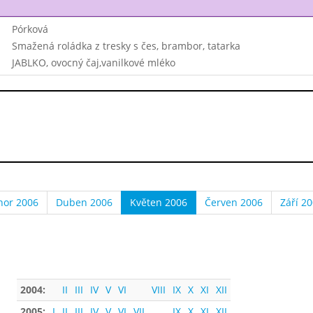
Pórková
Smažená roládka z tresky s čes, brambor, tatarka
JABLKO, ovocný čaj,vanilkové mléko
nor 2006
Duben 2006
Květen 2006
Červen 2006
Září 2
2004:
II
III
IV
V
VI
VIII
IX
X
XI
XII
2005:
I
II
III
IV
V
VI
VII
IX
X
XI
XII