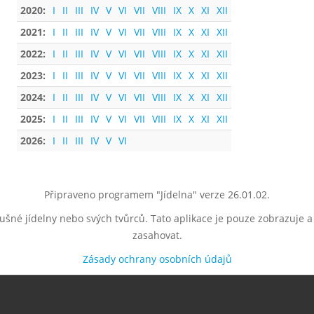
2020:
I
II
III
IV
V
VI
VII
VIII
IX
X
XI
XII
2021:
I
II
III
IV
V
VI
VII
VIII
IX
X
XI
XII
2022:
I
II
III
IV
V
VI
VII
VIII
IX
X
XI
XII
2023:
I
II
III
IV
V
VI
VII
VIII
IX
X
XI
XII
2024:
I
II
III
IV
V
VI
VII
VIII
IX
X
XI
XII
2025:
I
II
III
IV
V
VI
VII
VIII
IX
X
XI
XII
2026:
I
II
III
IV
V
VI
Připraveno programem "Jídelna" verze 26.01.02.
lušné jídelny nebo svých tvůrců. Tato aplikace je pouze zobrazuje 
zasahovat.
Zásady ochrany osobních údajů