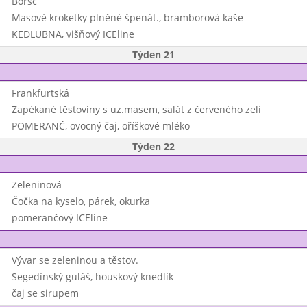
Boršč
Masové kroketky plněné špenát., bramborová kaše
KEDLUBNA, višňový ICEline
Týden 21
Frankfurtská
Zapékané těstoviny s uz.masem, salát z červeného zelí
POMERANČ, ovocný čaj, oříškové mléko
Týden 22
Zeleninová
Čočka na kyselo, párek, okurka
pomerančový ICEline
Vývar se zeleninou a těstov.
Segedínský guláš, houskový knedlík
čaj se sirupem