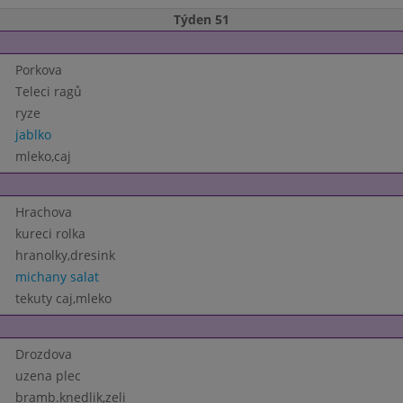
Týden 51
Porkova
Teleci ragů
ryze
jablko
mleko,caj
Hrachova
kureci rolka
hranolky,dresink
michany salat
tekuty caj,mleko
Drozdova
uzena plec
bramb.knedlik,zeli