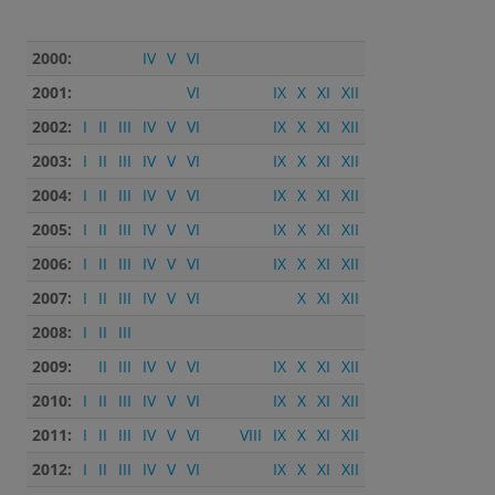
2000:
IV
V
VI
2001:
VI
IX
X
XI
XII
2002:
I
II
III
IV
V
VI
IX
X
XI
XII
2003:
I
II
III
IV
V
VI
IX
X
XI
XII
2004:
I
II
III
IV
V
VI
IX
X
XI
XII
2005:
I
II
III
IV
V
VI
IX
X
XI
XII
2006:
I
II
III
IV
V
VI
IX
X
XI
XII
2007:
I
II
III
IV
V
VI
X
XI
XII
2008:
I
II
III
2009:
II
III
IV
V
VI
IX
X
XI
XII
2010:
I
II
III
IV
V
VI
IX
X
XI
XII
2011:
I
II
III
IV
V
VI
VIII
IX
X
XI
XII
2012:
I
II
III
IV
V
VI
IX
X
XI
XII