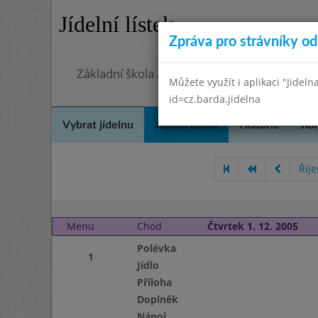
Jídelní lístek
Zpráva pro strávníky od 
Základní škola a mateřská škola Chmelnice,
Můžete využít i aplikaci "Jideln
id=cz.barda.jidelna
Vybrat jídelnu
Jídelní lístek
Historie
Kon
Říj
Menu
Chod
Čtvrtek 1. 12. 2005
Polévka
1
Jídlo
Příloha
Doplněk
Nápoj