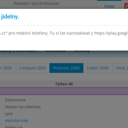
Poslední synchronizace:
Heslo
Středa 29.7.2026 9:58
jídelny.
Omezení objednávek
 Praha 3, K Lučinám 18/2500
a.cz" pro mobilní telefony. Tu si lze nainstalovat z https://play.goo
takty a informace
Docházka
Aktivity
en 2005
Listopad 2005
Prosinec 2005
Leden 2006
Únor 
Týden 48
Zeleninova
Hovezi na zelenine
ryze
mandarinka
mleko,caj