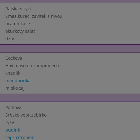
Rajska s ryzi
Smaz.kureci zavitek s nivou
bramb.kase
okurkovy salat
dzus
Cockova
Hov.maso na zampionech
knedlik
mandarinka
mleko,caj
Porkova
Srbske vepr.zebirko
ryze
pudink
caj s citronem