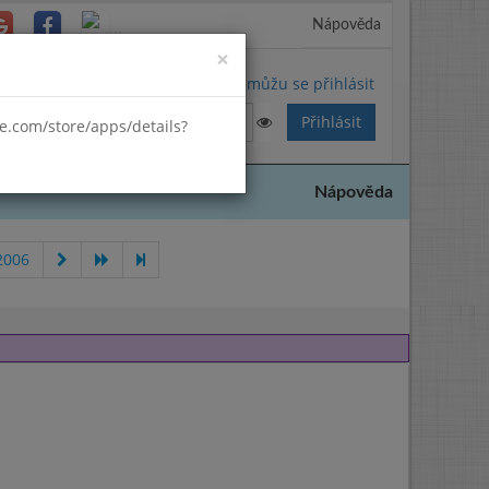
Nápověda
Close
×
Nemůžu se přihlásit
gle.com/store/apps/details?
Nápověda
2006