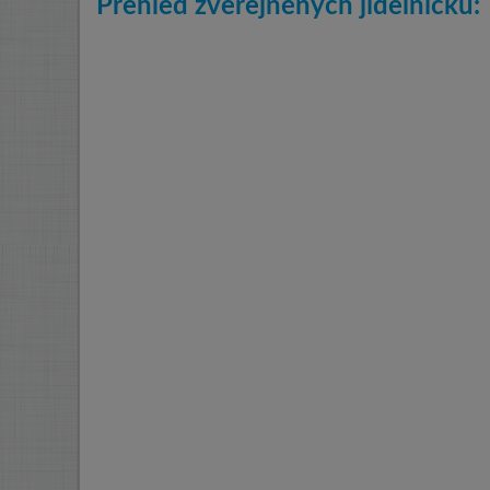
Přehled zveřejněných jídelníčků: