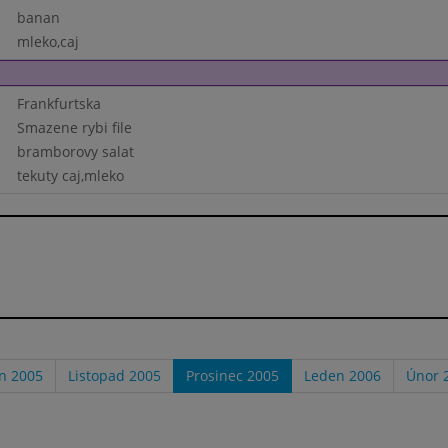
banan
mleko,caj
Frankfurtska
Smazene rybi file
bramborovy salat
tekuty caj,mleko
en 2005
Listopad 2005
Prosinec 2005
Leden 2006
Únor 