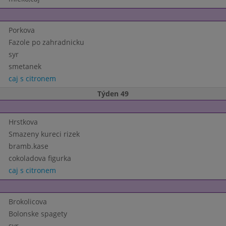
Porkova
Fazole po zahradnicku
syr
smetanek
caj s citronem
Týden 49
Hrstkova
Smazeny kureci rizek
bramb.kase
cokoladova figurka
caj s citronem
Brokolicova
Bolonske spagety
syr