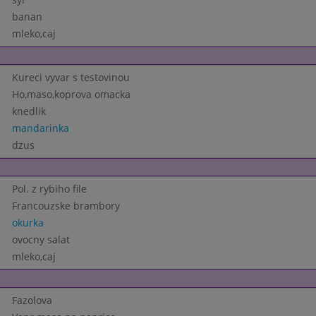
banan
mleko,caj
Kureci vyvar s testovinou
Ho,maso,koprova omacka
knedlik
mandarinka
dzus
Pol. z rybiho file
Francouzske brambory
okurka
ovocny salat
mleko,caj
Fazolova