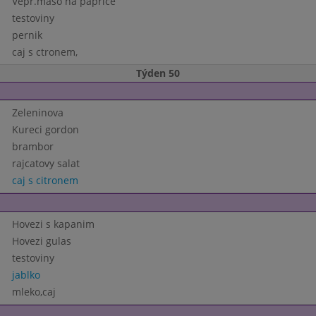
Vepr.maso na paprice
testoviny
pernik
caj s ctronem,
Týden 50
Zeleninova
Kureci gordon
brambor
rajcatovy salat
caj s citronem
Hovezi s kapanim
Hovezi gulas
testoviny
jablko
mleko,caj