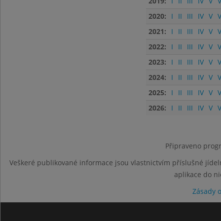
2019:
I
II
III
IV
V
V
2020:
I
II
III
IV
V
V
2021:
I
II
III
IV
V
V
2022:
I
II
III
IV
V
V
2023:
I
II
III
IV
V
V
2024:
I
II
III
IV
V
V
2025:
I
II
III
IV
V
V
2026:
I
II
III
IV
V
V
Připraveno progr
Veškeré publikované informace jsou vlastnictvím příslušné jídel
aplikace do n
Zásady 