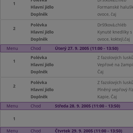
1
Hlavní jídlo
Formanské halušk
Doplněk
ovoce, čaj
Polévka
Dršťková,chléb
2
Hlavní jídlo
Kynuté knedlíky s 
Doplněk
ovoce, koktejl,čaj
Menu
Chod
Úterý 27. 9. 2005 (11:00 - 13:50)
Polévka
Z fazolových lusk
1
Hlavní jídlo
Vepřové na žampi
Doplněk
Čaj
Polévka
Z fazolových lusk
2
Hlavní jídlo
Plněný vepřový ř
Doplněk
Kapie, Čaj
Menu
Chod
Středa 28. 9. 2005 (11:00 - 13:50)
1
Menu
Chod
Čtvrtek 29. 9. 2005 (11:00 - 13:50)