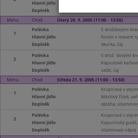
Hlavní jídlo
Bramborák,
Doplněk
Jablko, Bílá káva,č
Menu
Chod
Úterý 20. 9. 2005 (11:00 - 13:50)
Polévka
S drožďovými kne
1
Hlavní jídlo
Rizoto s masem sý
Doplněk
okurka, čaj
Polévka
S drož´dovými kn
2
Hlavní jídlo
Kapustové karba
Doplněk
salát, čaj
Menu
Chod
Středa 21. 9. 2005 (11:00 - 13:50)
Polévka
Krupicová s vejc
1
Hlavní jídlo
Máslový řízek, v
Doplněk
obloha, vitaminov
Polévka
Krupicová s vejc
2
Hlavní jídlo
Kapucínský guláš,
Doplněk
vitaminový nápoj