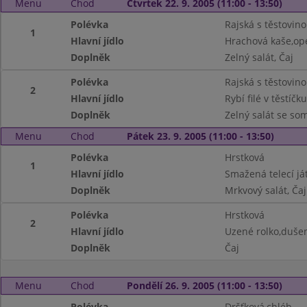
Menu
Chod
Čtvrtek 22. 9. 2005 (11:00 - 13:50)
Polévka
Rajská s těstovin
1
Hlavní jídlo
Hrachová kaše,op
Doplněk
Zelný salát, Čaj
Polévka
Rajská s těstovin
2
Hlavní jídlo
Rybí filé v těstí
Doplněk
Zelný salát se so
Menu
Chod
Pátek 23. 9. 2005 (11:00 - 13:50)
Polévka
Hrstková
1
Hlavní jídlo
Smažená telecí j
Doplněk
Mrkvový salát, Čaj
Polévka
Hrstková
2
Hlavní jídlo
Uzené rolko,dušen
Doplněk
Čaj
Menu
Chod
Pondělí 26. 9. 2005 (11:00 - 13:50)
Polévka
Dršťková,chléb