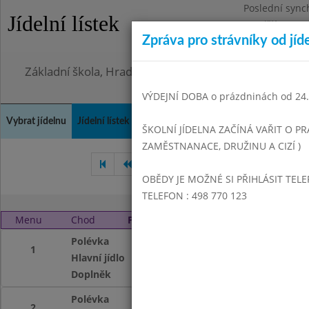
Poslední sync
Jídelní lístek
Pondělí 3.8.20
Zpráva pro strávníky od jíd
Omezení obje
Základní škola, Hradec Králové, Bezručova 1468
VÝDEJNÍ DOBA o prázdninách od 24.8
Vybrat jídelnu
Jídelní lístek
Historie
Kontakty a informace
Doch
ŠKOLNÍ JÍDELNA ZAČÍNÁ VAŘIT O PR
ZAMĚSTNANACE, DRUŽINU A CIZÍ )
Květen 2004
Červen 2004
OBĚDY JE MOŽNÉ SI PŘIHLÁSIT TELE
TELEFON : 498 770 123
Menu
Chod
Pondělí 19. 9. 2005 (11:00 - 13:50)
Polévka
Kozí brada
1
Hlavní jídlo
Žemlovka s jablky
Doplněk
Jablko, Čaj
Polévka
Kozí brada
2