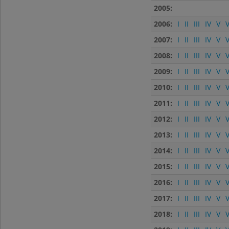
2005:
2006:
I
II
III
IV
V
V
2007:
I
II
III
IV
V
V
2008:
I
II
III
IV
V
V
2009:
I
II
III
IV
V
V
2010:
I
II
III
IV
V
V
2011:
I
II
III
IV
V
V
2012:
I
II
III
IV
V
V
2013:
I
II
III
IV
V
V
2014:
I
II
III
IV
V
V
2015:
I
II
III
IV
V
V
2016:
I
II
III
IV
V
V
2017:
I
II
III
IV
V
V
2018:
I
II
III
IV
V
V