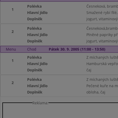
Polévka
Česneková, bramb
1
Hlavní jídlo
Smažené rybí fil
Doplněk
jogurt, vitaminov
Polévka
Česneková,brambo
2
Hlavní jídlo
Plněné papriky př
Doplněk
jogurt, vitaminov
Menu
Chod
Pátek 30. 9. 2005 (11:00 - 13:50)
Polévka
Z míchaných lušt
1
Hlavní jídlo
Hamburská vepřov
Doplněk
čaj
Polévka
Z míchaných lušt
2
Hlavní jídlo
Pečené kuře na m
Doplněk
obloha, čaj
Reklama: