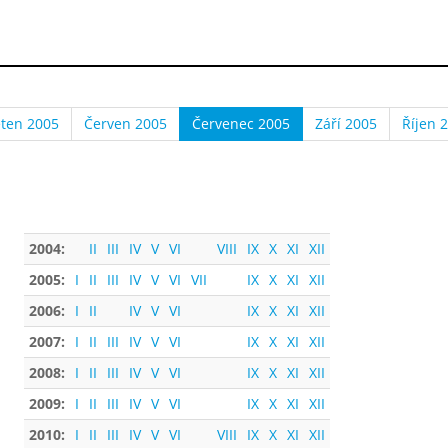
ten 2005
Červen 2005
Červenec 2005
Září 2005
Říjen 
2004:
II
III
IV
V
VI
VIII
IX
X
XI
XII
2005:
I
II
III
IV
V
VI
VII
IX
X
XI
XII
2006:
I
II
IV
V
VI
IX
X
XI
XII
2007:
I
II
III
IV
V
VI
IX
X
XI
XII
2008:
I
II
III
IV
V
VI
IX
X
XI
XII
2009:
I
II
III
IV
V
VI
IX
X
XI
XII
2010:
I
II
III
IV
V
VI
VIII
IX
X
XI
XII