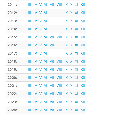
2011:
I
II
III
IV
V
VI
VII
VIII
IX
X
XI
XII
2012:
I
II
III
IV
V
VI
IX
X
XI
XII
2013:
I
II
III
IV
V
VI
IX
X
XI
XII
2014:
I
II
III
IV
V
VI
IX
X
XI
XII
2015:
I
II
III
IV
V
VI
VII
VIII
IX
X
XI
XII
2016:
I
II
III
IV
V
VI
VII
IX
X
XI
XII
2017:
I
II
III
IV
V
VI
IX
X
XI
XII
2018:
I
II
III
IV
V
VI
VII
VIII
IX
X
XI
XII
2019:
I
II
III
IV
V
VI
VII
VIII
IX
X
XI
XII
2020:
I
II
III
IV
V
VI
VII
VIII
IX
X
XI
XII
2021:
I
II
III
IV
V
VI
VII
VIII
IX
X
XI
XII
2022:
I
II
III
IV
V
VI
VII
VIII
IX
X
XI
XII
2023:
I
II
III
IV
V
VI
VII
VIII
IX
X
XI
XII
2024:
I
II
III
IV
V
VI
VII
VIII
IX
X
XI
XII