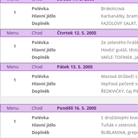
Polévka
Brokolicová
1
Hlavní jídlo
Karbanátky, bram
Doplněk
FAZOLOVÝ SALÁT, š
Menu
Chod
Čtvrtek 12. 5. 2005
Polévka
Ze zeleného hráš
1
Hlavní jídlo
Hovězí guláš, těst
Doplněk
VAFLE-TOFINEK, 
Menu
Chod
Pátek 13. 5. 2005
Polévka
Masová drůbeží s 
1
Hlavní jídlo
Vepřová pečeně s
Doplněk
ŘEDKVIĆKY, čaj Pi
Menu
Chod
Pondělí 16. 5. 2005
Polévka
S droždovými kne
1
Hlavní jídlo
Tuňák v zelenině,
Doplněk
BUBLANINA, grepo