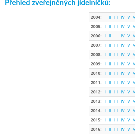
Přehled zveřejněných jídelníčků:
2004:
II
III
IV
V
V
2005:
I
II
III
IV
V
V
2006:
I
II
IV
V
V
2007:
I
II
III
IV
V
V
2008:
I
II
III
IV
V
V
2009:
I
II
III
IV
V
V
2010:
I
II
III
IV
V
V
2011:
I
II
III
IV
V
V
2012:
I
II
III
IV
V
V
2013:
I
II
III
IV
V
V
2014:
I
II
III
IV
V
V
2015:
I
II
III
IV
V
V
2016:
I
II
III
IV
V
V