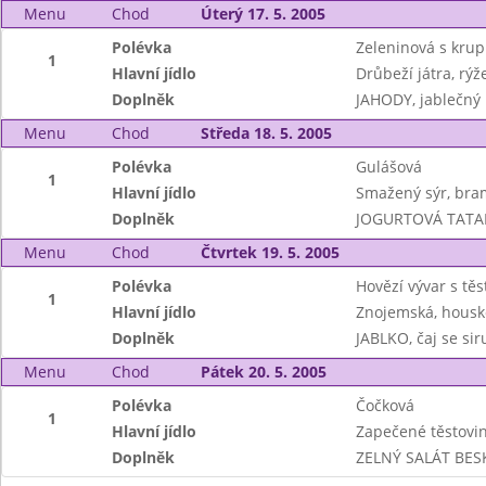
Menu
Chod
Úterý 17. 5. 2005
Polévka
Zeleninová s krup
1
Hlavní jídlo
Drůbeží játra, rýž
Doplněk
JAHODY, jablečný
Menu
Chod
Středa 18. 5. 2005
Polévka
Gulášová
1
Hlavní jídlo
Smažený sýr, bra
Doplněk
JOGURTOVÁ TATAR
Menu
Chod
Čtvrtek 19. 5. 2005
Polévka
Hovězí vývar s tě
1
Hlavní jídlo
Znojemská, housk
Doplněk
JABLKO, čaj se si
Menu
Chod
Pátek 20. 5. 2005
Polévka
Čočková
1
Hlavní jídlo
Zapečené těstovin
Doplněk
ZELNÝ SALÁT BESKY