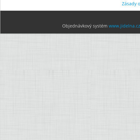
Zásady 
Objednávkový systém
www.jidelna.c