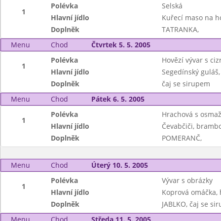
Polévka
Selská
1
Hlavní jídlo
Kuřecí maso na h
Doplněk
TATRANKA,
Menu
Chod
Čtvrtek 5. 5. 2005
Polévka
Hovězí vývar s ci
1
Hlavní jídlo
Segedínský guláš,
Doplněk
čaj se sirupem
Menu
Chod
Pátek 6. 5. 2005
Polévka
Hrachová s osma
1
Hlavní jídlo
Čevabčiči, bramb
Doplněk
POMERANČ,
Menu
Chod
Úterý 10. 5. 2005
Polévka
Vývar s obrázky
1
Hlavní jídlo
Koprová omáčka, 
Doplněk
JABLKO, čaj se si
Menu
Chod
Středa 11. 5. 2005