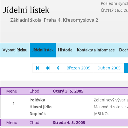
Poslední sync
Jídelní lístek
Čtvrtek 18.6.2
Základní škola, Praha 4, Křesomyslova 2
Vybrat jídelnu
Jídelní lístek
Historie
Kontakty a informace
Doch
Březen 2005
Duben 2005
Menu
Chod
Úterý 3. 5. 2005
Polévka
Zeleninový vývar 
1
Hlavní jídlo
Masové rizoto se 
Doplněk
JABLKO,
Menu
Chod
Středa 4. 5. 2005