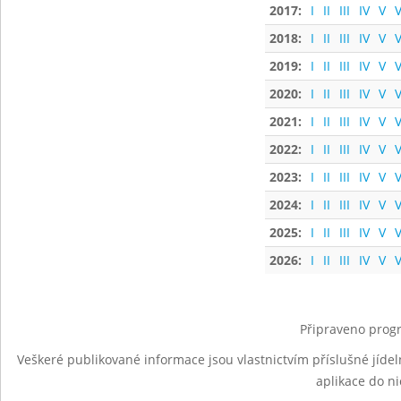
2017:
I
II
III
IV
V
V
2018:
I
II
III
IV
V
V
2019:
I
II
III
IV
V
V
2020:
I
II
III
IV
V
V
2021:
I
II
III
IV
V
V
2022:
I
II
III
IV
V
V
2023:
I
II
III
IV
V
V
2024:
I
II
III
IV
V
V
2025:
I
II
III
IV
V
V
2026:
I
II
III
IV
V
V
Připraveno progr
Veškeré publikované informace jsou vlastnictvím příslušné jídel
aplikace do n