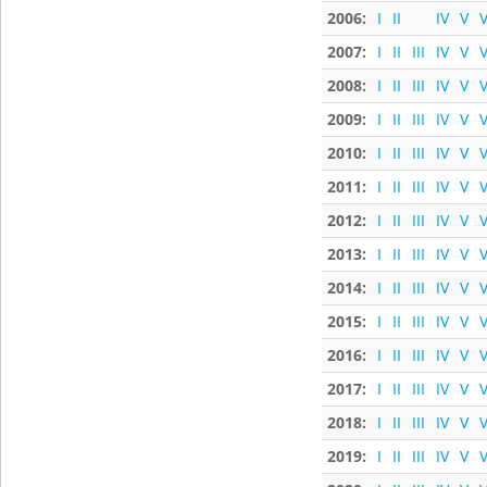
2006:
I
II
IV
V
V
2007:
I
II
III
IV
V
V
2008:
I
II
III
IV
V
V
2009:
I
II
III
IV
V
V
2010:
I
II
III
IV
V
V
2011:
I
II
III
IV
V
V
2012:
I
II
III
IV
V
V
2013:
I
II
III
IV
V
V
2014:
I
II
III
IV
V
V
2015:
I
II
III
IV
V
V
2016:
I
II
III
IV
V
V
2017:
I
II
III
IV
V
V
2018:
I
II
III
IV
V
V
2019:
I
II
III
IV
V
V