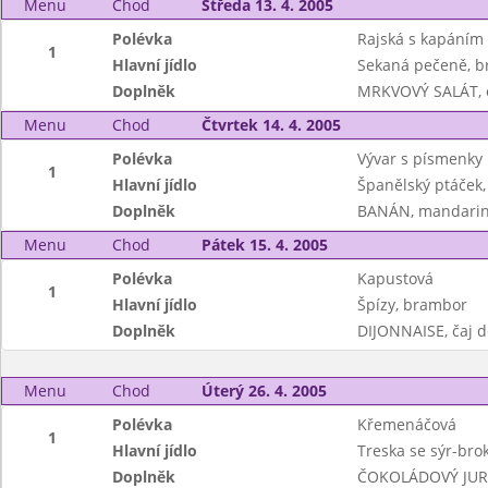
Menu
Chod
Středa 13. 4. 2005
Polévka
Rajská s kapáním
1
Hlavní jídlo
Sekaná pečeně, b
Doplněk
MRKVOVÝ SALÁT, ov
Menu
Chod
Čtvrtek 14. 4. 2005
Polévka
Vývar s písmenky
1
Hlavní jídlo
Španělský ptáček,
Doplněk
BANÁN, mandarin
Menu
Chod
Pátek 15. 4. 2005
Polévka
Kapustová
1
Hlavní jídlo
Špízy, brambor
Doplněk
DIJONNAISE, čaj d
Menu
Chod
Úterý 26. 4. 2005
Polévka
Křemenáčová
1
Hlavní jídlo
Treska se sýr-bro
Doplněk
ČOKOLÁDOVÝ JURÁŠ