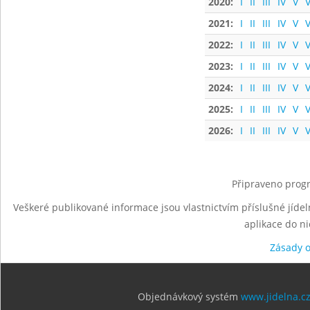
2020:
I
II
III
IV
V
V
2021:
I
II
III
IV
V
V
2022:
I
II
III
IV
V
V
2023:
I
II
III
IV
V
V
2024:
I
II
III
IV
V
V
2025:
I
II
III
IV
V
V
2026:
I
II
III
IV
V
V
Připraveno progr
Veškeré publikované informace jsou vlastnictvím příslušné jídel
aplikace do n
Zásady 
Objednávkový systém
www.jidelna.c