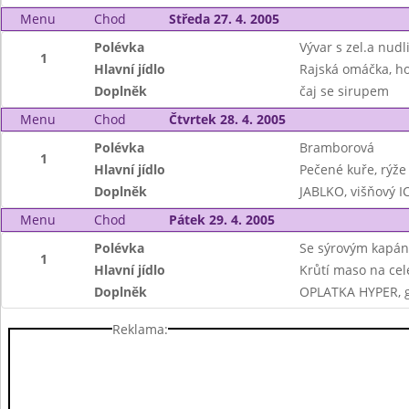
Menu
Chod
Středa 27. 4. 2005
Polévka
Vývar s zel.a nudl
1
Hlavní jídlo
Rajská omáčka, ho
Doplněk
čaj se sirupem
Menu
Chod
Čtvrtek 28. 4. 2005
Polévka
Bramborová
1
Hlavní jídlo
Pečené kuře, rýže
Doplněk
JABLKO, višňový I
Menu
Chod
Pátek 29. 4. 2005
Polévka
Se sýrovým kapá
1
Hlavní jídlo
Krůtí maso na ce
Doplněk
OPLATKA HYPER, 
Reklama: