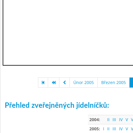
Únor 2005
Březen 2005
Přehled zveřejněných jídelníčků:
2004:
II
III
IV
V
V
2005:
I
II
III
IV
V
V