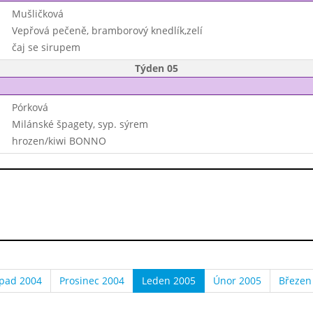
Mušličková
Vepřová pečeně, bramborový knedlík,zelí
čaj se sirupem
Týden 05
Pórková
Milánské špagety, syp. sýrem
hrozen/kiwi BONNO
opad 2004
Prosinec 2004
Leden 2005
Únor 2005
Březen