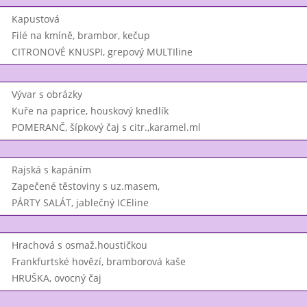
Kapustová
Filé na kmíně, brambor, kečup
CITRONOVÉ KNUSPI, grepový MULTIline
Vývar s obrázky
Kuře na paprice, houskový knedlík
POMERANČ, šípkový čaj s citr.,karamel.ml
Rajská s kapáním
Zapečené těstoviny s uz.masem,
PÁRTY SALÁT, jablečný ICEline
Hrachová s osmaž.houstičkou
Frankfurtské hovězí, bramborová kaše
HRUŠKA, ovocný čaj