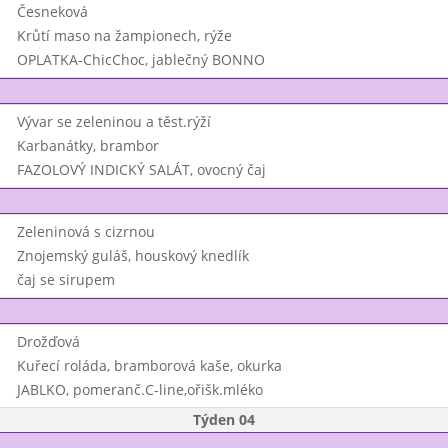
Česneková
Krůtí maso na žampionech, rýže
OPLATKA-ChicChoc, jablečný BONNO
Vývar se zeleninou a těst.rýží
Karbanátky, brambor
FAZOLOVÝ INDICKÝ SALÁT, ovocný čaj
Zeleninová s cizrnou
Znojemský guláš, houskový knedlík
čaj se sirupem
Drožďová
Kuřecí roláda, bramborová kaše, okurka
JABLKO, pomeranč.C-line,ořišk.mléko
Týden 04