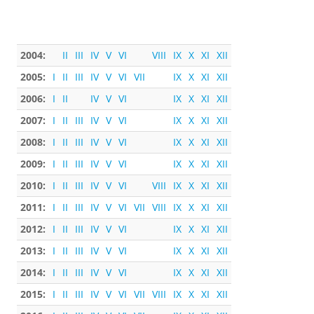
2004:
II
III
IV
V
VI
VIII
IX
X
XI
XII
2005:
I
II
III
IV
V
VI
VII
IX
X
XI
XII
2006:
I
II
IV
V
VI
IX
X
XI
XII
2007:
I
II
III
IV
V
VI
IX
X
XI
XII
2008:
I
II
III
IV
V
VI
IX
X
XI
XII
2009:
I
II
III
IV
V
VI
IX
X
XI
XII
2010:
I
II
III
IV
V
VI
VIII
IX
X
XI
XII
2011:
I
II
III
IV
V
VI
VII
VIII
IX
X
XI
XII
2012:
I
II
III
IV
V
VI
IX
X
XI
XII
2013:
I
II
III
IV
V
VI
IX
X
XI
XII
2014:
I
II
III
IV
V
VI
IX
X
XI
XII
2015:
I
II
III
IV
V
VI
VII
VIII
IX
X
XI
XII