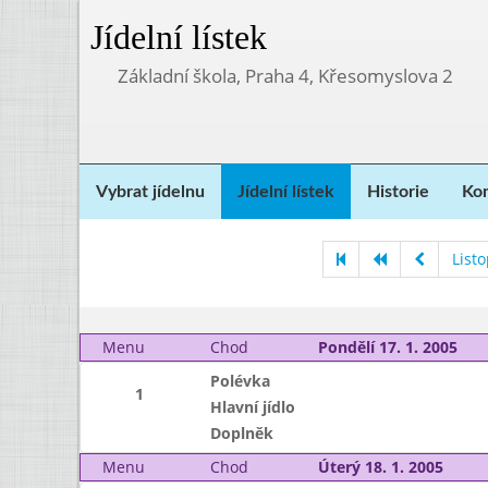
Jídelní lístek
Základní škola, Praha 4, Křesomyslova 2
Vybrat jídelnu
Jídelní lístek
Historie
Kon
List
Menu
Chod
Pondělí 17. 1. 2005
Polévka
1
Hlavní jídlo
Doplněk
Menu
Chod
Úterý 18. 1. 2005