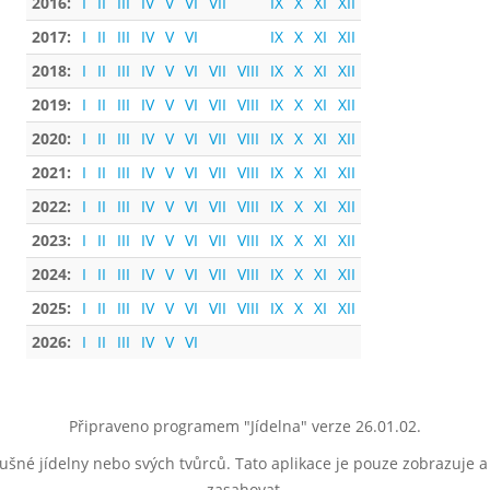
2016:
I
II
III
IV
V
VI
VII
IX
X
XI
XII
2017:
I
II
III
IV
V
VI
IX
X
XI
XII
2018:
I
II
III
IV
V
VI
VII
VIII
IX
X
XI
XII
2019:
I
II
III
IV
V
VI
VII
VIII
IX
X
XI
XII
2020:
I
II
III
IV
V
VI
VII
VIII
IX
X
XI
XII
2021:
I
II
III
IV
V
VI
VII
VIII
IX
X
XI
XII
2022:
I
II
III
IV
V
VI
VII
VIII
IX
X
XI
XII
2023:
I
II
III
IV
V
VI
VII
VIII
IX
X
XI
XII
2024:
I
II
III
IV
V
VI
VII
VIII
IX
X
XI
XII
2025:
I
II
III
IV
V
VI
VII
VIII
IX
X
XI
XII
2026:
I
II
III
IV
V
VI
Připraveno programem "Jídelna" verze 26.01.02.
lušné jídelny nebo svých tvůrců. Tato aplikace je pouze zobrazuje 
zasahovat.