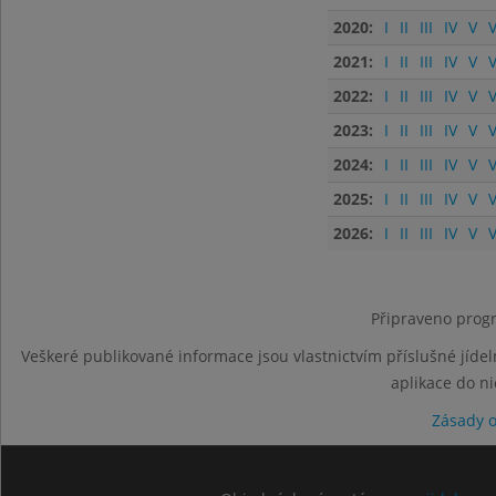
2020:
I
II
III
IV
V
V
2021:
I
II
III
IV
V
V
2022:
I
II
III
IV
V
V
2023:
I
II
III
IV
V
V
2024:
I
II
III
IV
V
V
2025:
I
II
III
IV
V
V
2026:
I
II
III
IV
V
V
Připraveno progr
Veškeré publikované informace jsou vlastnictvím příslušné jídel
aplikace do n
Zásady 