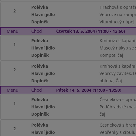
Polévka
Hrachová s opra
2
Hlavní jídlo
Vepřové na žampi
Doplněk
Vitamínový nápoj
Menu
Chod
Čtvrtek 13. 5. 2004 (11:00 - 13:50)
Polévka
Kmínová s kapán
1
Hlavní jídlo
Masový nákyp se
Doplněk
Kompot, čaj
Polévka
Kmínová s kapán
2
Hlavní jídlo
Vepřový závitek, 
Doplněk
obloha, Čaj
Menu
Chod
Pátek 14. 5. 2004 (11:00 - 13:50)
Polévka
Česneková s opr
1
Hlavní jídlo
Poděbradské maso
Doplněk
čaj
Polévka
Česneková s bram
2
Hlavní jídlo
Vepřenky s cibul