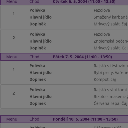
Menu
Chod
Čtvrtek 6. 5. 2004 (11:00 - 13:50)
Polévka
Fazolová
1
Hlavní jídlo
Smažený karbaná
Doplněk
Mrkvový salát, čaj
Polévka
Fazolová
2
Hlavní jídlo
Znojemská pečeně
Doplněk
Mrkvový salát, Čaj
Menu
Chod
Pátek 7. 5. 2004 (11:00 - 13:50)
Polévka
Rajská s těstovin
1
Hlavní jídlo
Rybí prsty, Vaře
Doplněk
Kompot, čaj
Polévka
Rajská s vločkami
2
Hlavní jídlo
Rizoto s masem,sý
Doplněk
Červená řepa, Čaj
Menu
Chod
Pondělí 10. 5. 2004 (11:00 - 13:50)
Polévka
S játrovou rýží