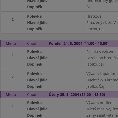
Hlavní jídlo
Debrecínský guláš
Doplněk
čaj
Polévka
Hrstková
2
Hlavní jídlo
Smažený řízek, 
Doplněk
Citron, Čaj
Menu
Chod
Pondělí 24. 5. 2004 (11:00 - 13:50)
Polévka
Rzchlá s vejcem
1
Hlavní jídlo
Fazole po bretaňs
Doplněk
Jablko, čaj
Polévka
Vývar s kapáním
2
Hlavní jídlo
Buchtičky s krém
Doplněk
Jablko, Čaj
Menu
Chod
Úterý 25. 5. 2004 (11:00 - 13:50)
Polévka
Vývar s nudlemi
1
Hlavní jídlo
Mletý máslový ří
Doplněk
Zelný salát, vitam