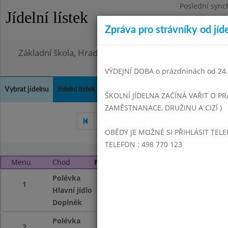
Poslední sync
Jídelní lístek
Pondělí 3.8.20
Zpráva pro strávníky od jíd
Omezení obje
Základní škola, Hradec Králové, Bezručova 1468
VÝDEJNÍ DOBA o prázdninách od 24.8
Vybrat jídelnu
Jídelní lístek
Historie
Kontakty a informace
Doch
ŠKOLNÍ JÍDELNA ZAČÍNÁ VAŘIT O PR
ZAMĚSTNANACE, DRUŽINU A CIZÍ )
Březen 2004
Duben 2004
OBĚDY JE MOŽNÉ SI PŘIHLÁSIT TELE
TELEFON : 498 770 123
Menu
Chod
Pondělí 3. 5. 2004 (11:00 - 13:50)
Polévka
Frankfurtská s b
1
Hlavní jídlo
Fazole na kyselo,u
Doplněk
Jablko, čaj
Polévka
Frankfurtská s b
2