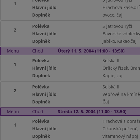
1
Hlavní jídlo
Hrachová kaše,drů
Doplněk
ovoce, čaj
Polévka
S játrovou rýží
2
Hlavní jídlo
Bavorské vdolečky
Doplněk
Jablko, Kakao,čaj
Menu
Chod
Úterý 11. 5. 2004 (11:00 - 13:50)
Polévka
Selská II.
1
Hlavní jídlo
Orlický řízek, B
Doplněk
Kapie, čaj
Polévka
Selská II.
2
Hlavní jídlo
Vepřové na kmíně
Doplněk
Čaj
Menu
Chod
Středa 12. 5. 2004 (11:00 - 13:50)
Polévka
Hrachová s opra
1
Hlavní jídlo
Cikánská pečeně, 
Doplněk
vitamínový nápoj