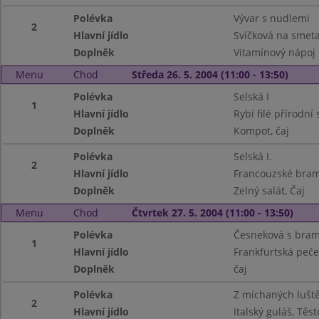
Polévka
Vývar s nudlemi
2
Hlavní jídlo
Svíčková na smeta
Doplněk
Vitamínový nápoj
Menu
Chod
Středa 26. 5. 2004 (11:00 - 13:50)
Polévka
Selská I
1
Hlavní jídlo
Rybí filé přírodn
Doplněk
Kompot, čaj
Polévka
Selská I.
2
Hlavní jídlo
Francouzské bram
Doplněk
Zelný salát, Čaj
Menu
Chod
Čtvrtek 27. 5. 2004 (11:00 - 13:50)
Polévka
Česneková s bram
1
Hlavní jídlo
Frankfurtská peč
Doplněk
čaj
Polévka
Z míchaných lušt
2
Hlavní jídlo
Italský guláš, Těst