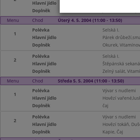
Hlavní jídlo
Bramborové šišky
Doplněk
Jablko, Banánový k
Menu
Chod
Úterý 4. 5. 2004 (11:00 - 13:50)
Polévka
Selská I.
1
Hlavní jídlo
Párek drůbeží,sm
Doplněk
Okurek, Vitamíno
Polévka
Selská I.
2
Hlavní jídlo
Štěpánská sekan
Doplněk
Zelný salát, Vita
Menu
Chod
Středa 5. 5. 2004 (11:00 - 13:50)
Polévka
Vývar s nudlemi
1
Hlavní jídlo
Hovězí vařené,lu
Doplněk
čaj
Polévka
Vývar s nudlemi
2
Hlavní jídlo
Hovězí tokáň, Duš
Doplněk
Kapie, Čaj