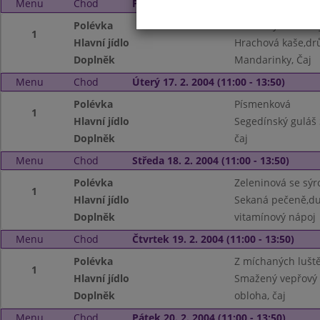
Menu
Chod
Pondělí 16. 2. 2004 (11:00 - 13:50)
Polévka
Hovězí rychlá s v
1
Hlavní jídlo
Hrachová kaše,drů
Doplněk
Mandarinky, Čaj
Menu
Chod
Úterý 17. 2. 2004 (11:00 - 13:50)
Polévka
Písmenková
1
Hlavní jídlo
Segedínský guláš 
Doplněk
čaj
Menu
Chod
Středa 18. 2. 2004 (11:00 - 13:50)
Polévka
Zeleninová se sý
1
Hlavní jídlo
Sekaná pečeně,du
Doplněk
vitamínový nápoj
Menu
Chod
Čtvrtek 19. 2. 2004 (11:00 - 13:50)
Polévka
Z míchaných lušt
1
Hlavní jídlo
Smažený vepřový ř
Doplněk
obloha, čaj
Menu
Chod
Pátek 20. 2. 2004 (11:00 - 13:50)