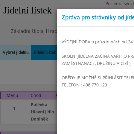
Poslední sync
Jídelní lístek
Pondělí 3.8.20
Zpráva pro strávníky od jíd
Omezení obje
Základní škola, Hradec Králové, Bezručova 1468
VÝDEJNÍ DOBA o prázdninách od 24.8
Vybrat jídelnu
Jídelní lístek
Historie
Kontakty a informace
Doch
ŠKOLNÍ JÍDELNA ZAČÍNÁ VAŘIT O PR
ZAMĚSTNANACE, DRUŽINU A CIZÍ )
Únor 2004
Březen
OBĚDY JE MOŽNÉ SI PŘIHLÁSIT TELE
TELEFON : 498 770 123
Menu
Chod
Pátek 13. 2. 2004 (11:00 - 13:50)
Polévka
Z vaječné jíšky
1
Hlavní jídlo
Novohradský plát
Doplněk
Kapie, Čaj