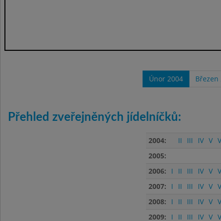
Únor 2004
Březen
Přehled zveřejněných jídelníčků:
2004:
II
III
IV
V
V
2005:
2006:
I
II
III
IV
V
V
2007:
I
II
III
IV
V
V
2008:
I
II
III
IV
V
V
2009:
I
II
III
IV
V
V