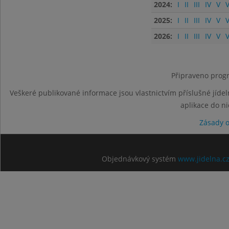
2024:
I
II
III
IV
V
V
2025:
I
II
III
IV
V
V
2026:
I
II
III
IV
V
V
Připraveno progr
Veškeré publikované informace jsou vlastnictvím příslušné jídel
aplikace do n
Zásady 
Objednávkový systém
www.jidelna.c