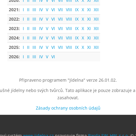
2020:
I
II
III
IV
V
VI
VII
VIII
IX
X
XI
XII
2021:
I
II
III
IV
V
VI
VII
VIII
IX
X
XI
XII
2022:
I
II
III
IV
V
VI
VII
VIII
IX
X
XI
XII
2023:
I
II
III
IV
V
VI
VII
VIII
IX
X
XI
XII
2024:
I
II
III
IV
V
VI
VII
VIII
IX
X
XI
XII
2025:
I
II
III
IV
V
VI
VII
VIII
IX
X
XI
XII
2026:
I
II
III
IV
V
VI
Připraveno programem "Jídelna" verze 26.01.02.
lušné jídelny nebo svých tvůrců. Tato aplikace je pouze zobrazuje 
zasahovat.
Zásady ochrany osobních údajů
ový systém
www.jidelna.cz
provozuje firma
Barda SW, HW, s.r.o.
© 2