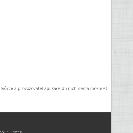
a tvůrce a provozovatel aplikace do nich nemá možnost
014 - 2026