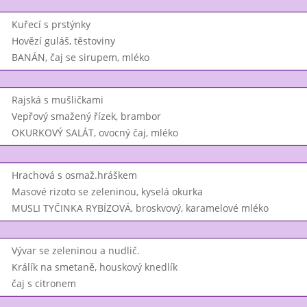
Kuřecí s prstýnky
Hovězí guláš, těstoviny
BANÁN, čaj se sirupem, mléko
Rajská s mušličkami
Vepřový smažený řízek, brambor
OKURKOVÝ SALÁT, ovocný čaj, mléko
Hrachová s osmaž.hráškem
Masové rizoto se zeleninou, kyselá okurka
MUSLI TYČINKA RYBÍZOVÁ, broskvový, karamelové mléko
Vývar se zeleninou a nudlič.
Králík na smetaně, houskový knedlík
čaj s citronem