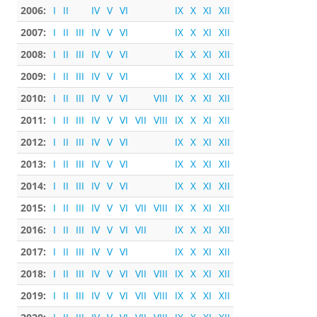
2006:
I
II
IV
V
VI
IX
X
XI
XII
2007:
I
II
III
IV
V
VI
IX
X
XI
XII
2008:
I
II
III
IV
V
VI
IX
X
XI
XII
2009:
I
II
III
IV
V
VI
IX
X
XI
XII
2010:
I
II
III
IV
V
VI
VIII
IX
X
XI
XII
2011:
I
II
III
IV
V
VI
VII
VIII
IX
X
XI
XII
2012:
I
II
III
IV
V
VI
IX
X
XI
XII
2013:
I
II
III
IV
V
VI
IX
X
XI
XII
2014:
I
II
III
IV
V
VI
IX
X
XI
XII
2015:
I
II
III
IV
V
VI
VII
VIII
IX
X
XI
XII
2016:
I
II
III
IV
V
VI
VII
IX
X
XI
XII
2017:
I
II
III
IV
V
VI
IX
X
XI
XII
2018:
I
II
III
IV
V
VI
VII
VIII
IX
X
XI
XII
2019:
I
II
III
IV
V
VI
VII
VIII
IX
X
XI
XII