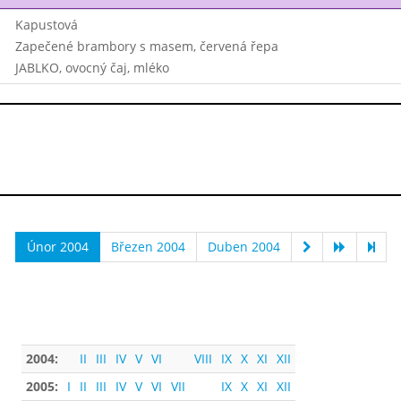
Kapustová
Zapečené brambory s masem, červená řepa
JABLKO, ovocný čaj, mléko
Únor 2004
Březen 2004
Duben 2004
2004:
II
III
IV
V
VI
VIII
IX
X
XI
XII
2005:
I
II
III
IV
V
VI
VII
IX
X
XI
XII