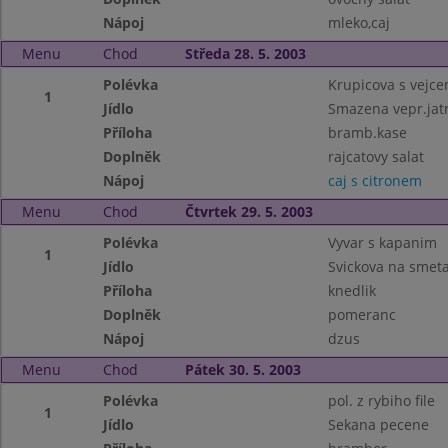
Nápoj
mleko,caj
Menu
Chod
Středa 28. 5. 2003
Polévka
Krupicova s vejc
1
Jídlo
Smazena vepr.jat
Příloha
bramb.kase
Doplněk
rajcatovy salat
Nápoj
caj s citronem
Menu
Chod
Čtvrtek 29. 5. 2003
Polévka
Vyvar s kapanim
1
Jídlo
Svickova na smet
Příloha
knedlik
Doplněk
pomeranc
Nápoj
dzus
Menu
Chod
Pátek 30. 5. 2003
Polévka
pol. z rybiho file
1
Jídlo
Sekana pecene