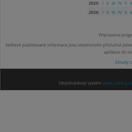
2025:
I
II
III
IV
V
V
2026:
I
II
III
IV
V
V
Připraveno progr
Veškeré publikované informace jsou vlastnictvím příslušné jídel
aplikace do n
Zásady 
Objednávkový systém
www.jidelna.c