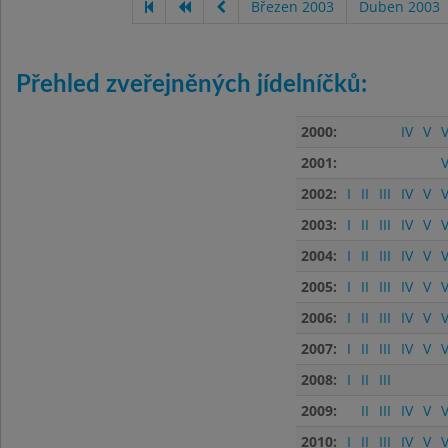
Březen 2003
Duben 2003
Přehled zveřejněných jídelníčků:
2000:
IV
V
V
2001:
V
2002:
I
II
III
IV
V
V
2003:
I
II
III
IV
V
V
2004:
I
II
III
IV
V
V
2005:
I
II
III
IV
V
V
2006:
I
II
III
IV
V
V
2007:
I
II
III
IV
V
V
2008:
I
II
III
2009:
II
III
IV
V
V
2010:
I
II
III
IV
V
V