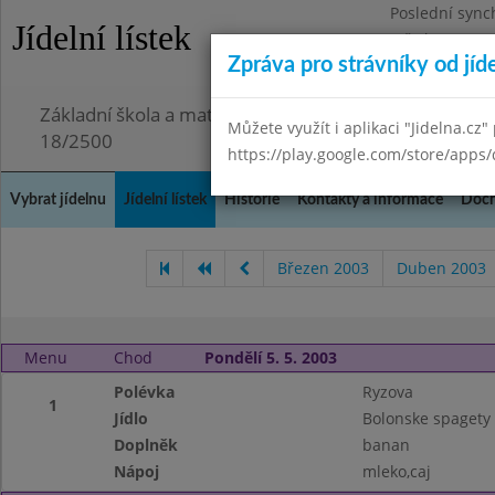
Poslední sync
Jídelní lístek
Středa 29.7.20
Zpráva pro strávníky od jíd
Omezení obje
Základní škola a mateřská škola Chmelnice, Praha 3,
Můžete využít i aplikaci "Jidelna.cz"
18/2500
https://play.google.com/store/apps/
Vybrat jídelnu
Jídelní lístek
Historie
Kontakty a informace
Doch
Březen 2003
Duben 2003
Menu
Chod
Pondělí 5. 5. 2003
Polévka
Ryzova
1
Jídlo
Bolonske spagety
Doplněk
banan
Nápoj
mleko,caj