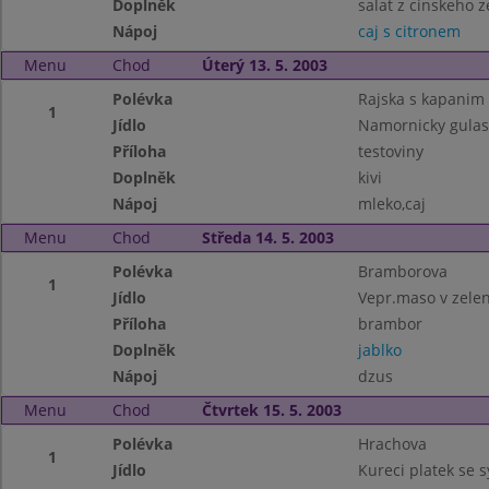
Doplněk
salat z cinskeho ze
Nápoj
caj s citronem
Menu
Chod
Úterý 13. 5. 2003
Polévka
Rajska s kapanim
1
Jídlo
Namornicky gulas
Příloha
testoviny
Doplněk
kivi
Nápoj
mleko,caj
Menu
Chod
Středa 14. 5. 2003
Polévka
Bramborova
1
Jídlo
Vepr.maso v zele
Příloha
brambor
Doplněk
jablko
Nápoj
dzus
Menu
Chod
Čtvrtek 15. 5. 2003
Polévka
Hrachova
1
Jídlo
Kureci platek se 