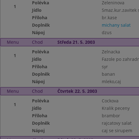
Polévka
Zeleninova
1
Jídlo
Smaz.kur.zavitek 
Příloha
br.kase
Doplněk
michany salat
Nápoj
dzus
Menu
Chod
Středa 21. 5. 2003
Polévka
Zelnacka
1
Jídlo
Fazole po zahrad
Příloha
syr
Doplněk
banan
Nápoj
mleko,caj
Menu
Chod
Čtvrtek 22. 5. 2003
Polévka
Cockova
1
Jídlo
Kralik peceny
Příloha
brambor
Doplněk
rajcatovy salat
Nápoj
caj se sirupem