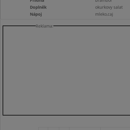
Příloha
brambor
Doplněk
okurkovy salat
Nápoj
mleko,caj
Reklama: