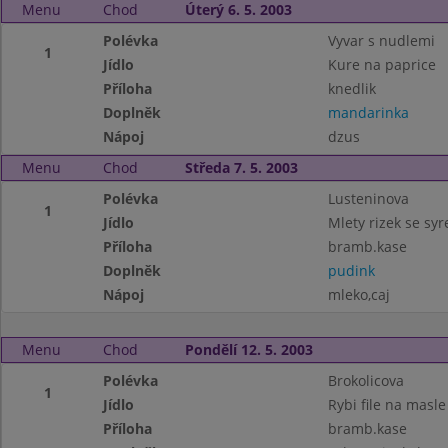
Menu
Chod
Úterý 6. 5. 2003
Polévka
Vyvar s nudlemi
1
Jídlo
Kure na paprice
Příloha
knedlik
Doplněk
mandarinka
Nápoj
dzus
Menu
Chod
Středa 7. 5. 2003
Polévka
Lusteninova
1
Jídlo
Mlety rizek se sy
Příloha
bramb.kase
Doplněk
pudink
Nápoj
mleko,caj
Menu
Chod
Pondělí 12. 5. 2003
Polévka
Brokolicova
1
Jídlo
Rybi file na masle
Příloha
bramb.kase