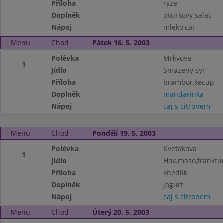
Příloha
ryze
Doplněk
okurkovy salat
Nápoj
mleko,caj
Menu
Chod
Pátek 16. 5. 2003
Polévka
Mrkvova
1
Jídlo
Smazeny syr
Příloha
brambor,kecup
Doplněk
mandarinka
Nápoj
caj s citronem
Menu
Chod
Pondělí 19. 5. 2003
Polévka
Kvetakova
1
Jídlo
Hov.maso,frankfu
Příloha
knedlik
Doplněk
jogurt
Nápoj
caj s citronem
Menu
Chod
Úterý 20. 5. 2003