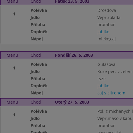
Menu
Chod
Pátek 23. 5. 2003
Polévka
Drozdova
1
Jídlo
Vepr.rolada
Příloha
brambor
Doplněk
jablko
Nápoj
mleko,caj
Menu
Chod
Pondělí 26. 5. 2003
Polévka
Gulasova
1
Jídlo
Kure pec. v zelen
Příloha
ryze
Doplněk
jablko
Nápoj
caj s citronem
Menu
Chod
Úterý 27. 5. 2003
Polévka
Pol. z michanych 
1
Jídlo
Vepr.maso v kapu
Příloha
brambor
Doplněk
ovocny salat