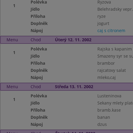
Polévka
Ryzova
1
Jídlo
Belehradsky vepr.
Příloha
ryze
Doplněk
jogurt
Nápoj
caj s citronem
Menu
Chod
Úterý 12. 11. 2002
Polévka
Rajska s kapanim
1
Jídlo
Smazeny syr se s
Příloha
brambor
Doplněk
rajcatovy salat
Nápoj
mleko,caj
Menu
Chod
Středa 13. 11. 2002
Polévka
Lusteninova
1
Jídlo
Sekany mlety plat
Příloha
bramb.kase
Doplněk
banan
Nápoj
dzus