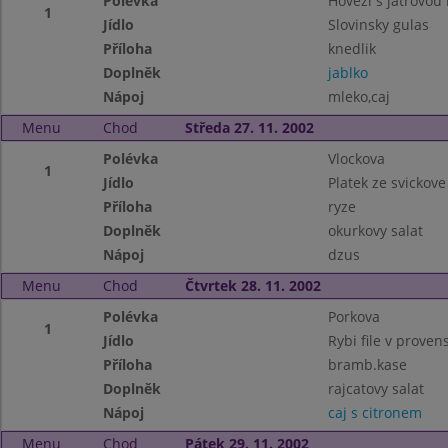
Polévka
Hovezi s jatrovou 
1
Jídlo
Slovinsky gulas
Příloha
knedlik
Doplněk
jablko
Nápoj
mleko,caj
Menu
Chod
Středa 27. 11. 2002
Polévka
Vlockova
1
Jídlo
Platek ze svickove
Příloha
ryze
Doplněk
okurkovy salat
Nápoj
dzus
Menu
Chod
Čtvrtek 28. 11. 2002
Polévka
Porkova
1
Jídlo
Rybi file v proven
Příloha
bramb.kase
Doplněk
rajcatovy salat
Nápoj
caj s citronem
Menu
Chod
Pátek 29. 11. 2002