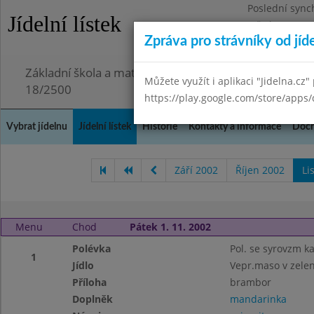
Poslední sync
Jídelní lístek
Středa 29.7.20
Zpráva pro strávníky od jíd
Omezení obje
Základní škola a mateřská škola Chmelnice, Praha 3,
Můžete využít i aplikaci "Jidelna.cz"
18/2500
https://play.google.com/store/apps/
Vybrat jídelnu
Jídelní lístek
Historie
Kontakty a informace
Doch
Září 2002
Říjen 2002
Li
Menu
Chod
Pátek 1. 11. 2002
Polévka
Pol. se syrovzm 
1
Jídlo
Vepr.maso v zele
Příloha
brambor
Doplněk
mandarinka