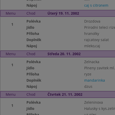
Nápoj
caj s citronem
Menu
Chod
Úterý 19. 11. 2002
Polévka
Drozdova
1
Jídlo
Prirodni teleci riz
Příloha
hranolky
Doplněk
rajcatovy salat
Nápoj
mleko,caj
Menu
Chod
Středa 20. 11. 2002
Polévka
Zelnacka
1
Jídlo
Plneny zavitek m
Příloha
ryze
Doplněk
mandarinka
Nápoj
dzus
Menu
Chod
Čtvrtek 21. 11. 2002
Polévka
Zeleninova
1
Jídlo
Halusky s kys.zel
Příloha
uz.plec