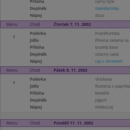
Příloha
carry ryze
Doplněk
mandarinka
Nápoj
dzus
Menu
Chod
Čtvrtek 7. 11. 2002
Polévka
Frankfurtska
1
Jídlo
Plnena sekana se
Příloha
bramb.kase
Doplněk
ovocny salat
Nápoj
caj s citronem
Menu
Chod
Pátek 8. 11. 2002
Polévka
Vlockova
1
Jídlo
Rostena s paprik
Příloha
knedlik
Doplněk
jogurt
Nápoj
mleko,caj
Menu
Chod
Pondělí 11. 11. 2002