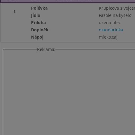
Polévka
Krupicova s vejc
1
Jídlo
Fazole na kyselo
Příloha
uzena plec
Doplněk
mandarinka
Nápoj
mleko,caj
Reklama: