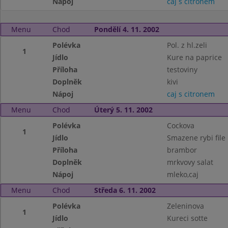
Nápoj
caj s citronem
Menu
Chod
Pondělí 4. 11. 2002
Polévka
Pol. z hl.zeli
1
Jídlo
Kure na paprice
Příloha
testoviny
Doplněk
kivi
Nápoj
caj s citronem
Menu
Chod
Úterý 5. 11. 2002
Polévka
Cockova
1
Jídlo
Smazene rybi file
Příloha
brambor
Doplněk
mrkvovy salat
Nápoj
mleko,caj
Menu
Chod
Středa 6. 11. 2002
Polévka
Zeleninova
1
Jídlo
Kureci sotte