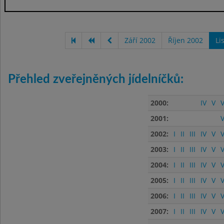
Září 2002
Říjen 2002
Li
Přehled zveřejněných jídelníčků:
2000:
IV
V
V
2001:
V
2002:
I
II
III
IV
V
V
2003:
I
II
III
IV
V
V
2004:
I
II
III
IV
V
V
2005:
I
II
III
IV
V
V
2006:
I
II
III
IV
V
V
2007:
I
II
III
IV
V
V