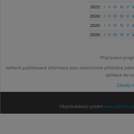
2023:
I
II
III
IV
V
V
2024:
I
II
III
IV
V
V
2025:
I
II
III
IV
V
V
2026:
I
II
III
IV
V
V
Připraveno progr
Veškeré publikované informace jsou vlastnictvím příslušné jídel
aplikace do n
Zásady 
Objednávkový systém
www.jidelna.c