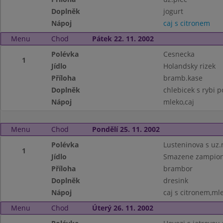
Doplněk
jogurt
Nápoj
caj s citronem
Menu
Chod
Pátek 22. 11. 2002
Polévka
Cesnecka
1
Jídlo
Holandsky rizek
Příloha
bramb.kase
Doplněk
chlebicek s rybi
Nápoj
mleko,caj
Menu
Chod
Pondělí 25. 11. 2002
Polévka
Lusteninova s uz
1
Jídlo
Smazene zampio
Příloha
brambor
Doplněk
dresink
Nápoj
caj s citronem,ml
Menu
Chod
Úterý 26. 11. 2002