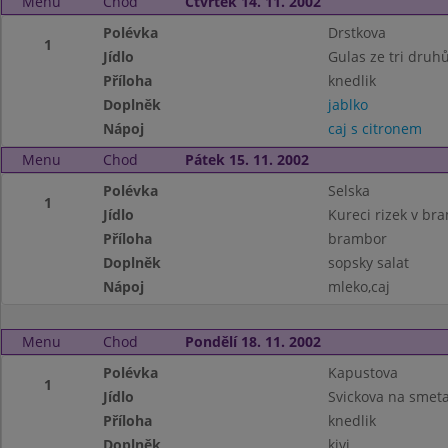
Menu
Chod
Čtvrtek 14. 11. 2002
Polévka
Drstkova
1
Jídlo
Gulas ze tri druh
Příloha
knedlik
Doplněk
jablko
Nápoj
caj s citronem
Menu
Chod
Pátek 15. 11. 2002
Polévka
Selska
1
Jídlo
Kureci rizek v br
Příloha
brambor
Doplněk
sopsky salat
Nápoj
mleko,caj
Menu
Chod
Pondělí 18. 11. 2002
Polévka
Kapustova
1
Jídlo
Svickova na smet
Příloha
knedlik
Doplněk
kivi