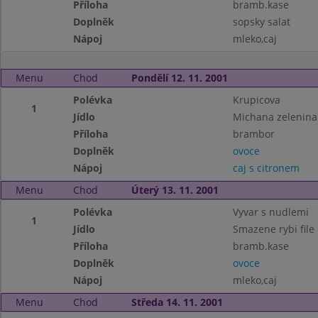
Příloha
bramb.kase
Doplněk
sopsky salat
Nápoj
mleko,caj
Menu
Chod
Pondělí 12. 11. 2001
Polévka
Krupicova
1
Jídlo
Michana zelenina
Příloha
brambor
Doplněk
ovoce
Nápoj
caj s citronem
Menu
Chod
Úterý 13. 11. 2001
Polévka
Vyvar s nudlemi
1
Jídlo
Smazene rybi file
Příloha
bramb.kase
Doplněk
ovoce
Nápoj
mleko,caj
Menu
Chod
Středa 14. 11. 2001