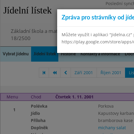
Poslední sync
Jídelní lístek
Středa 29.7.20
Zpráva pro strávníky od jíd
Omezení obje
Základní škola a mateřská škola Chmelnice, Praha 3,
Můžete využít i aplikaci "Jidelna.cz"
18/2500
https://play.google.com/store/apps/
Vybrat jídelnu
Jídelní lístek
Historie
Kontakty a informace
Doch
Září 2001
Říjen 2001
Li
Menu
Chod
Čtvrtek 1. 11. 2001
Polévka
Porkova
1
Jídlo
Kapustovy karban
Příloha
bramborova kase
Doplněk
michany salat