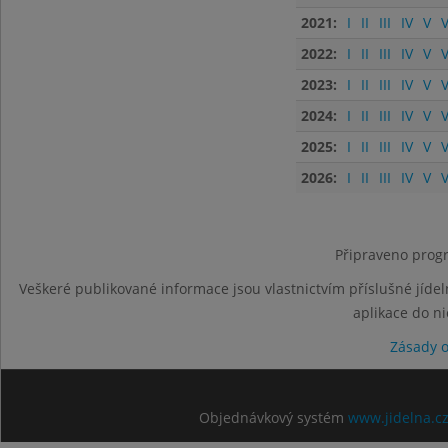
2021:
I
II
III
IV
V
V
2022:
I
II
III
IV
V
V
2023:
I
II
III
IV
V
V
2024:
I
II
III
IV
V
V
2025:
I
II
III
IV
V
V
2026:
I
II
III
IV
V
V
Připraveno progr
Veškeré publikované informace jsou vlastnictvím příslušné jídel
aplikace do n
Zásady 
Objednávkový systém
www.jidelna.c