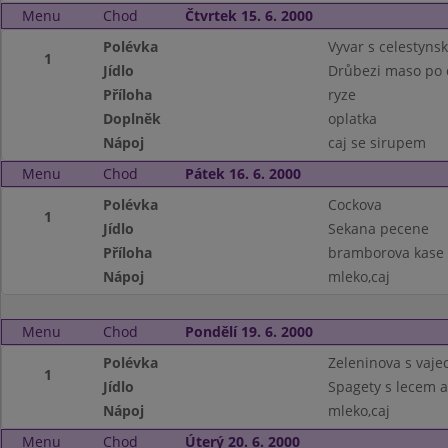
Menu
Chod
Čtvrtek 15. 6. 2000
Polévka
Vyvar s celestyns
1
Jídlo
Drůbezi maso po 
Příloha
ryze
Doplněk
oplatka
Nápoj
caj se sirupem
Menu
Chod
Pátek 16. 6. 2000
Polévka
Cockova
1
Jídlo
Sekana pecene
Příloha
bramborova kase
Nápoj
mleko,caj
Menu
Chod
Pondělí 19. 6. 2000
Polévka
Zeleninova s vaj
1
Jídlo
Spagety s lecem 
Nápoj
mleko,caj
Menu
Chod
Úterý 20. 6. 2000