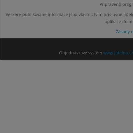
Připraveno progr
Veškeré publikované informace jsou vlastnictvím příslušné jídel
aplikace do n
Zásady 
Objednávkový systém
www.jidelna.c