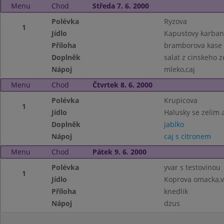
Menu
Chod
Středa 7. 6. 2000
Polévka
Ryzova
1
Jídlo
Kapustovy karban
Příloha
bramborova kase
Doplněk
salat z cinskeho ze
Nápoj
mleko,caj
Menu
Chod
Čtvrtek 8. 6. 2000
Polévka
Krupicova
1
Jídlo
Halusky se zelim
Doplněk
jablko
Nápoj
caj s citronem
Menu
Chod
Pátek 9. 6. 2000
Polévka
yvar s testovinou
1
Jídlo
Koprova omacka,v
Příloha
knedlik
Nápoj
dzus