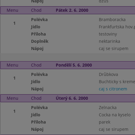
Nápoj
dzus
Menu
Chod
Pátek 2. 6. 2000
Polévka
Bramboracka
1
Jídlo
Frankfurtska hov
Příloha
testoviny
Doplněk
nektarinka
Nápoj
caj se sirupem
Menu
Chod
Pondělí 5. 6. 2000
Polévka
Drůbkova
1
Jídlo
Buchticky s krem
Nápoj
caj s citronem
Menu
Chod
Úterý 6. 6. 2000
Polévka
Zelnacka
1
Jídlo
Cocka na kyselo
Příloha
parek
Nápoj
caj se sirupem