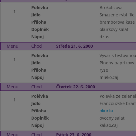
Polévka
Brokolicova
1
Jídlo
Smazene rybi file
Příloha
bramborova kase
Doplněk
okurkovy salat
Nápoj
dzus
Menu
Chod
Středa 21. 6. 2000
Polévka
Vyvar s testovino
1
Jídlo
Plneny paprikovy 
Příloha
ryze
Nápoj
mleko,caj
Menu
Chod
Čtvrtek 22. 6. 2000
Polévka
Polevka ze zelene
1
Jídlo
Francouzske bra
Příloha
okurka
Doplněk
ovocny salat
Nápoj
kakao,caj
Menu
Chod
Pátek 23. 6. 2000