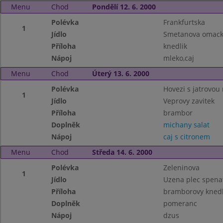
Menu
Chod
Pondělí 12. 6. 2000
Polévka
Frankfurtska
1
Jídlo
Smetanova omack
Příloha
knedlik
Nápoj
mleko,caj
Menu
Chod
Úterý 13. 6. 2000
Polévka
Hovezi s jatrovou 
1
Jídlo
Veprovy zavitek
Příloha
brambor
Doplněk
michany salat
Nápoj
caj s citronem
Menu
Chod
Středa 14. 6. 2000
Polévka
Zeleninova
1
Jídlo
Uzena plec spena
Příloha
bramborovy knedl
Doplněk
pomeranc
Nápoj
dzus