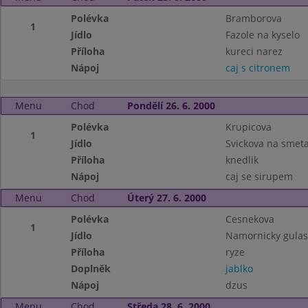
Polévka
Bramborova
1
Jídlo
Fazole na kyselo
Příloha
kureci narez
Nápoj
caj s citronem
Menu
Chod
Pondělí 26. 6. 2000
Polévka
Krupicova
1
Jídlo
Svickova na smet
Příloha
knedlik
Nápoj
caj se sirupem
Menu
Chod
Úterý 27. 6. 2000
Polévka
Cesnekova
1
Jídlo
Namornicky gulas
Příloha
ryze
Doplněk
jablko
Nápoj
dzus
Menu
Chod
Středa 28. 6. 2000