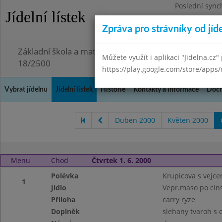
Poslední sync
Jídelní lístek
Středa 29.7.20
Zpráva pro strávníky od jíd
Omezení obje
Základní škola a mateřská škola Chmelnice, Praha 3,
Můžete využít i aplikaci "Jidelna.cz"
18/2500
https://play.google.com/store/apps/
Vybrat jídelnu
Jídelní lístek
Historie
Kontakty a informace
Doch
Duben 2000
Květen 2000
Menu
Chod
Čtvrtek 1. 6. 2000
Polévka
Krupicova s vejc
1
Jídlo
Vepr.maso po cin
Příloha
carry ryze
Doplněk
slehany tvaroh s