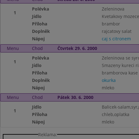
Polévka
Zeleninova
1
Jídlo
Kvetakovy mozecek
Příloha
brambor
Doplněk
rajcatovy salat
Nápoj
caj s citronem
Menu
Chod
Čtvrtek 29. 6. 2000
Polévka
Zeleninova se sy
1
Jídlo
Smazeny kureci ri
Příloha
bramborova kase
Doplněk
okurka
Nápoj
mleko
Menu
Chod
Pátek 30. 6. 2000
Jídlo
Balicek-salam,syr,
1
Příloha
chleb,oplatka
Nápoj
mleko
Reklama: