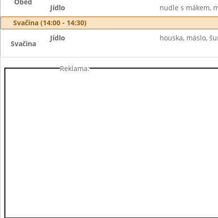
Oběd
Jídlo
nudle s mákem, m
Svačina (14:00 - 14:30)
Jídlo
houska, máslo, šun
Svačina
Reklama: