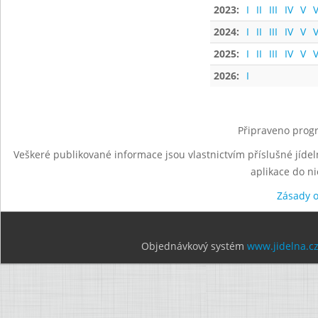
2023:
I
II
III
IV
V
V
2024:
I
II
III
IV
V
V
2025:
I
II
III
IV
V
V
2026:
I
Připraveno progr
Veškeré publikované informace jsou vlastnictvím příslušné jídel
aplikace do n
Zásady 
Objednávkový systém
www.jidelna.c