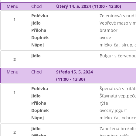
Menu
Chod
Úterý 14. 5. 2024 (11:00 - 13:30)
Polévka
Zeleninová s nud
1
Jídlo
Vepřové maso v m
Příloha
brambor
Doplněk
ovoce
Nápoj
mléko, čaj, sirup, 
Jídlo
Bulgur s červeno
2
Menu
Chod
Středa 15. 5. 2024
(11:00 - 13:30)
Polévka
Špenátová s fritá
1
Jídlo
Šťavnatá vep.peč
Příloha
rýže
Doplněk
ovocný jogurt
Nápoj
mléko, čaj, ochuce
Jídlo
Zapečená brokoli
2
Příloha
brambor, rajče