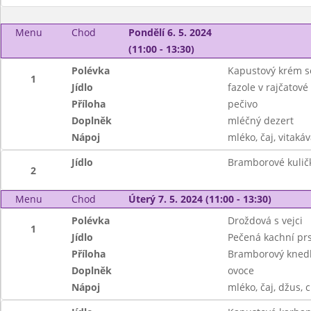
Menu
Chod
Pondělí 6. 5. 2024
(11:00 - 13:30)
Polévka
Kapustový krém s
1
Jídlo
fazole v rajčatov
Příloha
pečivo
Doplněk
mléčný dezert
Nápoj
mléko, čaj, vitakáv
Jídlo
Bramborové kuličk
2
Menu
Chod
Úterý 7. 5. 2024 (11:00 - 13:30)
Polévka
Droždová s vejci
1
Jídlo
Pečená kachní pr
Příloha
Bramborový knedlí
Doplněk
ovoce
Nápoj
mléko, čaj, džus, c