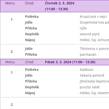
Menu
Chod
Čtvrtek 2. 5. 2024
(11:00 - 13:30)
Polévka
Krupicová s vejci
1
Jídlo
Znojemská hov.p
Příloha
rýže
Doplněk
ovocné pyré
Nápoj
mléko, čaj, ochuc
Jídlo
Těstoviny s pancet
2
Příloha
parmazán
Menu
Chod
Pátek 3. 5. 2024 (11:00 - 13:30)
Polévka
Kaldoun
1
Jídlo
Sekaná pečeně
Příloha
Jihočeská lepenic
Doplněk
puszta salát
Nápoj
mléko, čaj, vitamí
2