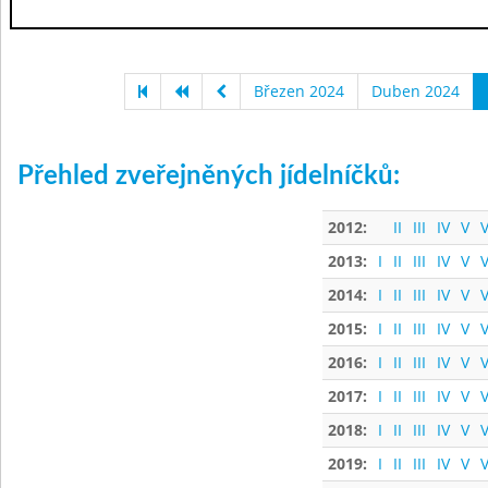
Březen 2024
Duben 2024
Přehled zveřejněných jídelníčků:
2012:
II
III
IV
V
V
2013:
I
II
III
IV
V
V
2014:
I
II
III
IV
V
V
2015:
I
II
III
IV
V
V
2016:
I
II
III
IV
V
V
2017:
I
II
III
IV
V
V
2018:
I
II
III
IV
V
V
2019:
I
II
III
IV
V
V