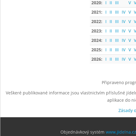
2020:
I
II
III
V
V
2021:
I
II
III
IV
V
V
2022:
I
II
III
IV
V
V
2023:
I
II
III
IV
V
V
2024:
I
II
III
IV
V
V
2025:
I
II
III
IV
V
V
2026:
I
II
III
IV
V
V
Připraveno progr
Veškeré publikované informace jsou vlastnictvím příslušné jídel
aplikace do n
Zásady 
Objednávkový systém
www.jidelna.c