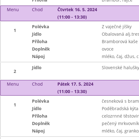
Menu
Chod
Čtvrtek 16. 5. 2024
(11:00 - 13:30)
Polévka
Z vaječné jíšky
1
Jídlo
Obalovaná alj.tre
Příloha
Bramborová kaše
Doplněk
ovoce
Nápoj
mléko, čaj, džus, c
Jídlo
Slovenské halušky
2
Menu
Chod
Pátek 17. 5. 2024
(11:00 - 13:30)
Polévka
česneková s bra
1
Jídlo
Poděbradská kýta
Příloha
celozrnné těstovi
Doplněk
pečený mrkvovník
Nápoj
mléko, čaj, granko