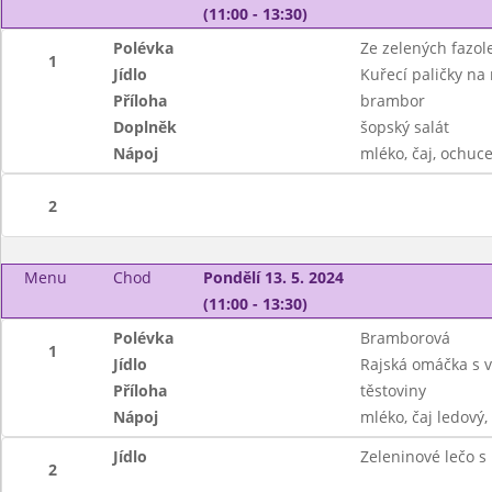
(11:00 - 13:30)
Polévka
Ze zelených fazo
1
Jídlo
Kuřecí paličky na
Příloha
brambor
Doplněk
šopský salát
Nápoj
mléko, čaj, ochuce
2
Menu
Chod
Pondělí 13. 5. 2024
(11:00 - 13:30)
Polévka
Bramborová
1
Jídlo
Rajská omáčka s
Příloha
těstoviny
Nápoj
mléko, čaj ledový,
Jídlo
Zeleninové lečo s
2