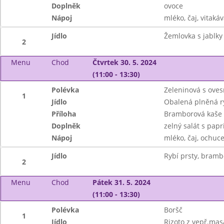
Doplněk
ovoce
Nápoj
mléko, čaj, vitakáv
Jídlo
Žemlovka s jablky
2
Menu
Chod
Čtvrtek 30. 5. 2024
(11:00 - 13:30)
Polévka
Zeleninová s oves
1
Jídlo
Obalená plněná r
Příloha
Bramborová kaše
Doplněk
zelný salát s papr
Nápoj
mléko, čaj, ochuc
Jídlo
Rybí prsty, bramb
2
Menu
Chod
Pátek 31. 5. 2024
(11:00 - 13:30)
Polévka
Boršč
1
Jídlo
Rizoto z vepř.mas