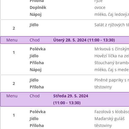
Příloha
rýže
Doplněk
ovoce
Nápoj
mléko, čaj ledový,
Jídlo
Salát z rýžových 
2
Menu
Chod
Úterý 28. 5. 2024 (11:00 - 13:30)
Polévka
Mrkvová s čínský
1
Jídlo
Hovězí líčka na ze
Příloha
šťouchaný brambo
Nápoj
mléko, čaj s mede
Jídlo
Plněné papriky s
2
Příloha
těstoviny
Menu
Chod
Středa 29. 5. 2024
(11:00 - 13:30)
Polévka
Fazolová s klobás
1
Jídlo
Maďarský guláš
Příloha
těstoviny