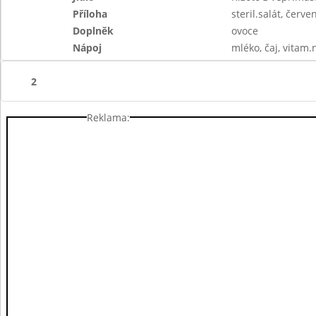
Příloha
steril.salát, červ
Doplněk
ovoce
Nápoj
mléko, čaj, vitam.
2
Reklama: