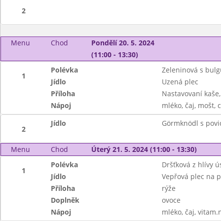
2
Menu
Chod
Pondělí 20. 5. 2024
(11:00 - 13:30)
Polévka
Zeleninová s bul
1
Jídlo
Uzená plec
Příloha
Nastavovaní kaše,
Nápoj
mléko, čaj, mošt, c
Jídlo
Görmknödl s povi
2
Menu
Chod
Úterý 21. 5. 2024 (11:00 - 13:30)
Polévka
Dršťková z hlívy ú
1
Jídlo
Vepřová plec na p
Příloha
rýže
Doplněk
ovoce
Nápoj
mléko, čaj, vitam.