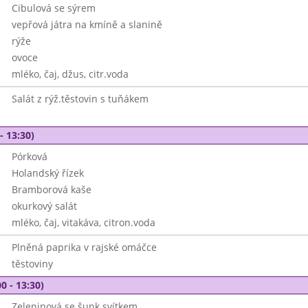
Cibulová se sýrem
vepřová játra na kmíně a slanině
rýže
ovoce
mléko, čaj, džus, citr.voda
Salát z rýž.těstovin s tuňákem
- 13:30)
Pórková
Holandský řízek
Bramborová kaše
okurkový salát
mléko, čaj, vitakáva, citron.voda
Plněná paprika v rajské omáčce
těstoviny
0 - 13:30)
Zeleninová se šunk.svítkem