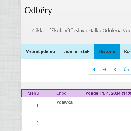
Odběry
Základní škola Vítězslava Hálka Odolena Vo
Vybrat jídelnu
Jídelní lístek
Historie
Kon
Úno
Menu
Chod
Pondělí 1. 4. 2024 (11:0
Polévka
1
2