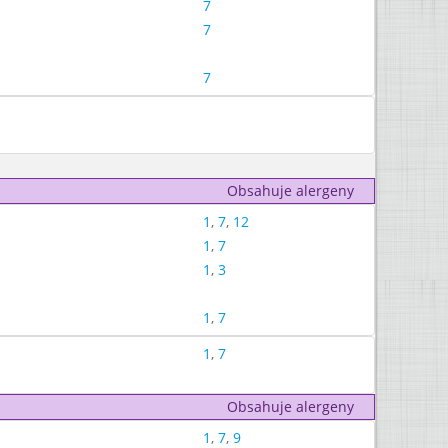
7
7
7
Obsahuje alergeny
1
,
7
,
12
1
,
7
1
,
3
1
,
7
1
,
7
Obsahuje alergeny
1
,
7
,
9