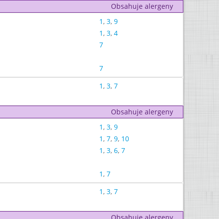
Obsahuje alergeny
1
,
3
,
9
1
,
3
,
4
7
7
1
,
3
,
7
Obsahuje alergeny
1
,
3
,
9
1
,
7
,
9
,
10
1
,
3
,
6
,
7
1
,
7
1
,
3
,
7
Obsahuje alergeny