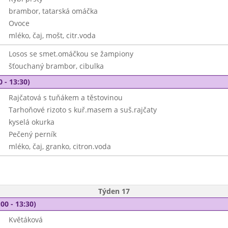
brambor, tatarská omáčka
Ovoce
mléko, čaj, mošt, citr.voda
Losos se smet.omáčkou se žampiony
šťouchaný brambor, cibulka
0 - 13:30)
Rajčatová s tuňákem a těstovinou
Tarhoňové rizoto s kuř.masem a suš.rajčaty
kyselá okurka
Pečený perník
mléko, čaj, granko, citron.voda
Týden 17
00 - 13:30)
Květáková