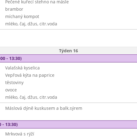
Pečené kuřecí stehno na másle
brambor
míchaný kompot
mléko, čaj, džus, citr.voda
Týden 16
00 - 13:30)
Valašská kyselica
Vepřová kýta na paprice
těstoviny
ovoce
mléko, čaj, džus, citr.voda
Máslová dýně kuskusem a balk.sýrem
 - 13:30)
Mrkvová s rýží