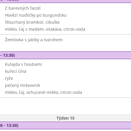
Z barevných fazolí
Hovězí nudličky po burgundsku
šťouchaný brambor, cibulka
mléko, čaj s medem, vitakáva, citron.voda
Žemlovka s jablky a tvarohem
- 13:30)
Kulajda s houbami
kuřecí čína
rýže
pečený mrkvovník
mléko, čaj, ochucené mléko, citron.voda
Týden 15
0 - 13:30)