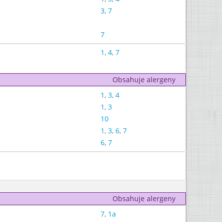
3
,
7
7
1
,
4
,
7
Obsahuje alergeny
1
,
3
,
4
1
,
3
10
1
,
3
,
6
,
7
6
,
7
Obsahuje alergeny
7
,
1a