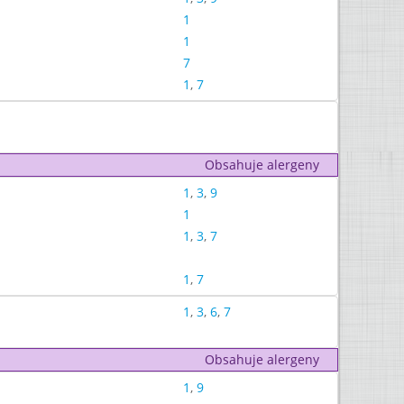
1
1
7
1
,
7
Obsahuje alergeny
1
,
3
,
9
1
1
,
3
,
7
1
,
7
1
,
3
,
6
,
7
Obsahuje alergeny
1
,
9