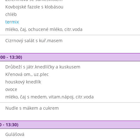
Kovbojské fazole s klobásou
chléb
termix
mléko, čaj, ochucené mléko, citr.voda
Cizrnový salát s kuř.masem
00 - 13:30)
Drůbeží s játr.knedlíčky a kuskusem
Křenová om., uz.plec
houskový knedlík
ovoce
mléko, čaj s medem, vitam.nápoj, citr.voda
Nudle s mákem a cukrem
0 - 13:30)
Gulášová