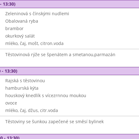
- 13:30)
Zeleninová s čínskými nudlemi
Obalovaná ryba
brambor
okurkový salát
mléko, čaj, mošt, citron.voda
Těstovinová rýže se špenátem a smetanou,parmazán
 - 13:30)
Rajská s těstovinou
hamburská kýta
houskový knedlík s vícezrnnou moukou
ovoce
mléko, čaj, džus, citr.voda
Těstoviny se šunkou zapečené se směsí bylinek
0 - 13:30)