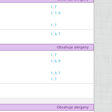
1
,
7
1
,
7
,
9
1
,
7
1
,
3
,
7
Obsahuje alergeny
1
,
7
1
,
6
,
9
1
,
3
,
7
1
,
7
Obsahuje alergeny