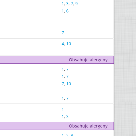
1
,
3
,
7
,
9
1
,
6
7
4
,
10
Obsahuje alergeny
1
,
7
1
,
7
7
,
10
1
,
7
1
1
,
3
Obsahuje alergeny
1
,
3
,
9