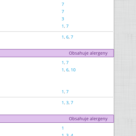
7
7
3
1
,
7
1
,
6
,
7
Obsahuje alergeny
1
,
7
1
,
6
,
10
1
,
7
1
,
3
,
7
Obsahuje alergeny
1
1
,
3
,
4