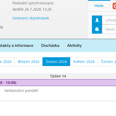
Poslední synchronizace:
Heslo
Neděle 26.7.2026 13:26
Omezení objednávek
da
takty a informace
Docházka
Aktivity
r 2024
Březen 2024
Duben 2024
Květen 2024
Červen 
Týden 14
0 - 13:30)
Velikonoční pondělí