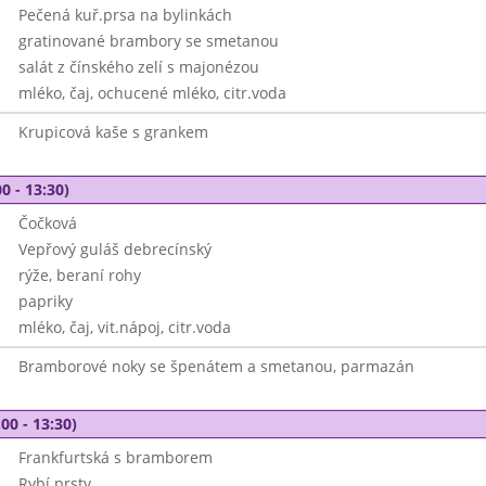
Pečená kuř.prsa na bylinkách
gratinované brambory se smetanou
salát z čínského zelí s majonézou
mléko, čaj, ochucené mléko, citr.voda
Krupicová kaše s grankem
0 - 13:30)
Čočková
Vepřový guláš debrecínský
rýže, beraní rohy
papriky
mléko, čaj, vit.nápoj, citr.voda
Bramborové noky se špenátem a smetanou, parmazán
00 - 13:30)
Frankfurtská s bramborem
Rybí prsty