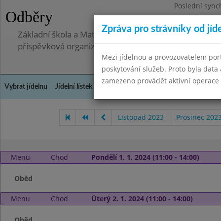
Poslední sync
Odběry
Pondělí 30.6.2
Zpráva pro strávníky od jíd
Základní škola a Mateřská škola Telnice, okres Brno-
příspěvková organizace
Mezi jídelnou a provozovatelem por
poskytování služeb. Proto byla dat
zamezeno provádět aktivní operace (
Vybrat jídelnu
Jídelní lístek
Historie
Kontakty a informace
Doch
Listopad 2023
Prosinec 202
Menu
Chod
Pondělí 1. 1. 2024 (11:00 - 14:00)
Oběd
Menu
Chod
Úterý 2. 1. 2024 (11:00 - 14:00)
Oběd