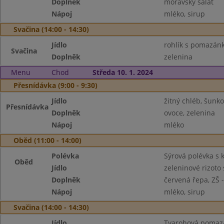
Doplněk
moravský salát
Nápoj
mléko, sirup
Svačina (14:00 - 14:30)
Jídlo
rohlík s pomazá
Svačina
Doplněk
zelenina
Menu
Chod
Středa 10. 1. 2024
Přesnídávka (9:00 - 9:30)
Jídlo
žitný chléb, šunk
Přesnídávka
Doplněk
ovoce, zelenina
Nápoj
mléko
Oběd (11:00 - 14:00)
Polévka
Sýrová polévka s 
Oběd
Jídlo
zeleninové rizot
Doplněk
červená řepa, ZŠ 
Nápoj
mléko, sirup
Svačina (14:00 - 14:30)
Jídlo
Tvarohová pomazá