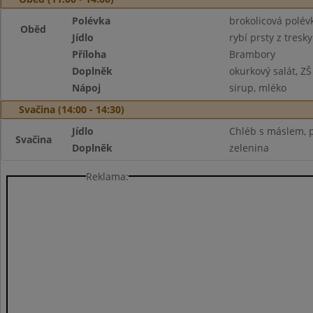
Polévka
brokolicová polév
Oběd
Jídlo
rybí prsty z tresky
Příloha
Brambory
Doplněk
okurkový salát, ZŠ
Nápoj
sirup, mléko
Svačina (14:00 - 14:30)
Jídlo
Chléb s máslem, p
Svačina
Doplněk
zelenina
Reklama: