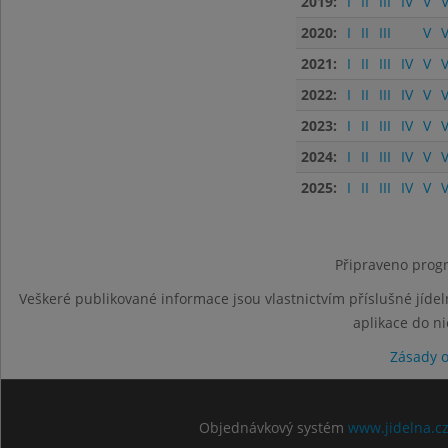
2019:
I
II
III
IV
V
V
2020:
I
II
III
V
V
2021:
I
II
III
IV
V
V
2022:
I
II
III
IV
V
V
2023:
I
II
III
IV
V
V
2024:
I
II
III
IV
V
V
2025:
I
II
III
IV
V
V
Připraveno progr
Veškeré publikované informace jsou vlastnictvím příslušné jídel
aplikace do n
Zásady 
Objednávkový systém
www.jidelna.c