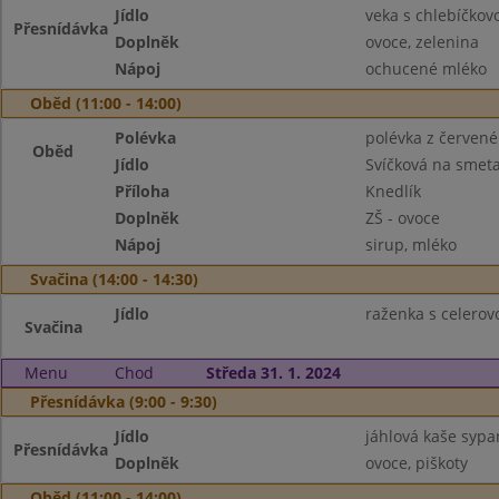
Jídlo
veka s chlebíčko
Přesnídávka
Doplněk
ovoce, zelenina
Nápoj
ochucené mléko
Oběd (11:00 - 14:00)
Polévka
polévka z červené
Oběd
Jídlo
Svíčková na smet
Příloha
Knedlík
Doplněk
ZŠ - ovoce
Nápoj
sirup, mléko
Svačina (14:00 - 14:30)
Jídlo
raženka s celero
Svačina
Menu
Chod
Středa 31. 1. 2024
Přesnídávka (9:00 - 9:30)
Jídlo
jáhlová kaše syp
Přesnídávka
Doplněk
ovoce, piškoty
Oběd (11:00 - 14:00)