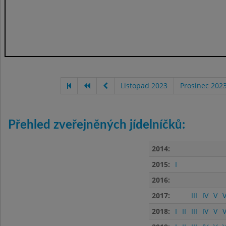
Listopad 2023
Prosinec 202
Přehled zveřejněných jídelníčků:
2014:
2015:
I
2016:
2017:
III
IV
V
V
2018:
I
II
III
IV
V
V