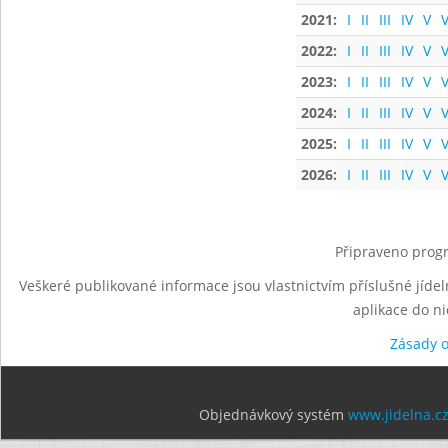
2021:
I
II
III
IV
V
V
2022:
I
II
III
IV
V
V
2023:
I
II
III
IV
V
V
2024:
I
II
III
IV
V
V
2025:
I
II
III
IV
V
V
2026:
I
II
III
IV
V
V
Připraveno progr
Veškeré publikované informace jsou vlastnictvím příslušné jídel
aplikace do n
Zásady 
Objednávkový systém
www.jidelna.c