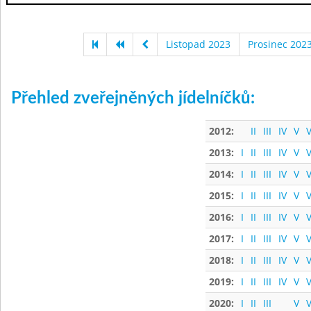
Listopad 2023
Prosinec 202
Přehled zveřejněných jídelníčků:
2012:
II
III
IV
V
V
2013:
I
II
III
IV
V
V
2014:
I
II
III
IV
V
V
2015:
I
II
III
IV
V
V
2016:
I
II
III
IV
V
V
2017:
I
II
III
IV
V
V
2018:
I
II
III
IV
V
V
2019:
I
II
III
IV
V
V
2020:
I
II
III
V
V