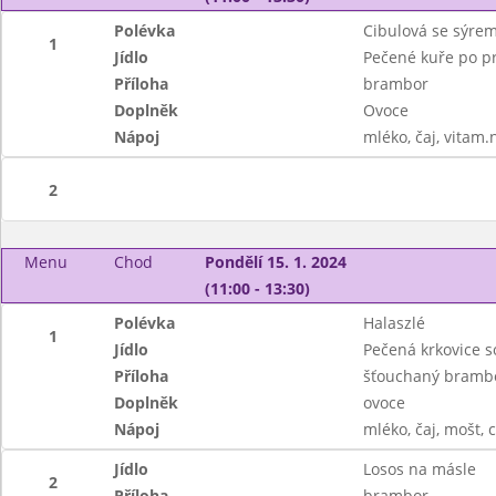
Polévka
Cibulová se sýre
1
Jídlo
Pečené kuře po p
Příloha
brambor
Doplněk
Ovoce
Nápoj
mléko, čaj, vitam.
2
Menu
Chod
Pondělí 15. 1. 2024
(11:00 - 13:30)
Polévka
Halaszlé
1
Jídlo
Pečená krkovice s
Příloha
šťouchaný brambor
Doplněk
ovoce
Nápoj
mléko, čaj, mošt, 
Jídlo
Losos na másle
2
Příloha
brambor