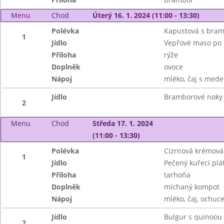
Menu
Chod
Úterý 16. 1. 2024 (11:00 - 13:30)
Polévka
Kapustová s bra
1
Jídlo
Vepřové maso po 
Příloha
rýže
Doplněk
ovoce
Nápoj
mléko, čaj s mede
Jídlo
Bramborové noky
2
Menu
Chod
Středa 17. 1. 2024
(11:00 - 13:30)
Polévka
Cizrnová krémová
1
Jídlo
Pečený kuřecí plá
Příloha
tarhoňa
Doplněk
míchaný kompot
Nápoj
mléko, čaj, ochuce
Jídlo
Bulgur s quinoou 
2