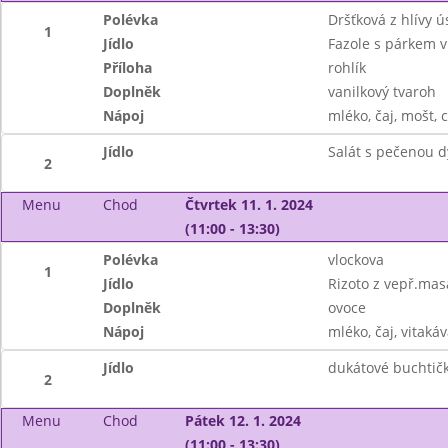
Polévka
Dršťková z hlívy ú
1
Jídlo
Fazole s párkem v
Příloha
rohlík
Doplněk
vanilkový tvaroh
Nápoj
mléko, čaj, mošt, c
Jídlo
Salát s pečenou d
2
Menu
Chod
Čtvrtek 11. 1. 2024
(11:00 - 13:30)
Polévka
vlockova
1
Jídlo
Rizoto z vepř.mas
Doplněk
ovoce
Nápoj
mléko, čaj, vitakáv
Jídlo
dukátové buchtič
2
Menu
Chod
Pátek 12. 1. 2024
(11:00 - 13:30)