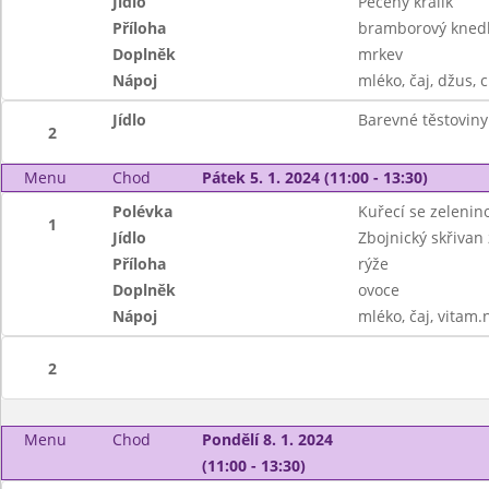
Jídlo
Pečený králík
Příloha
bramborový knedlí
Doplněk
mrkev
Nápoj
mléko, čaj, džus, 
Jídlo
Barevné těstoviny
2
Menu
Chod
Pátek 5. 1. 2024 (11:00 - 13:30)
Polévka
Kuřecí se zelenin
1
Jídlo
Zbojnický skřivan
Příloha
rýže
Doplněk
ovoce
Nápoj
mléko, čaj, vitam.
2
Menu
Chod
Pondělí 8. 1. 2024
(11:00 - 13:30)