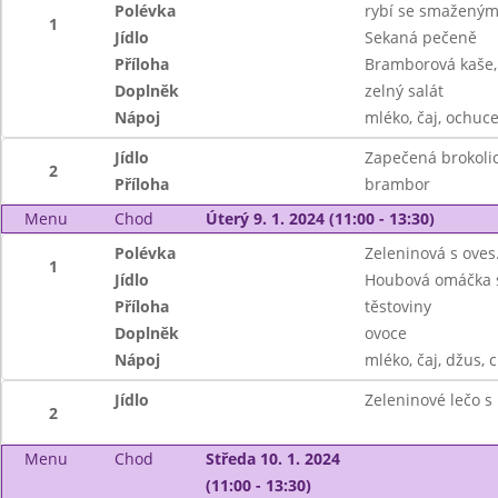
Polévka
rybí se smažený
1
Jídlo
Sekaná pečeně
Příloha
Bramborová kaše, 
Doplněk
zelný salát
Nápoj
mléko, čaj, ochuc
Jídlo
Zapečená brokoli
2
Příloha
brambor
Menu
Chod
Úterý 9. 1. 2024 (11:00 - 13:30)
Polévka
Zeleninová s oves
1
Jídlo
Houbová omáčka 
Příloha
těstoviny
Doplněk
ovoce
Nápoj
mléko, čaj, džus, c
Jídlo
Zeleninové lečo s
2
Menu
Chod
Středa 10. 1. 2024
(11:00 - 13:30)