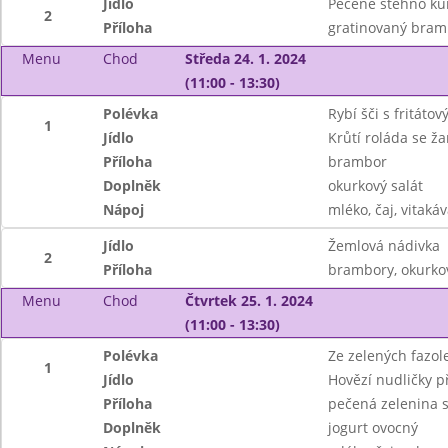
Jídlo
Pečené stehno ku
2
Příloha
gratinovaný bramb
Menu
Chod
Středa 24. 1. 2024
(11:00 - 13:30)
Polévka
Rybí šči s fritáto
1
Jídlo
Krůtí roláda se ž
Příloha
brambor
Doplněk
okurkový salát
Nápoj
mléko, čaj, vitaká
Jídlo
Žemlová nádivka
2
Příloha
brambory, okurkov
Menu
Chod
Čtvrtek 25. 1. 2024
(11:00 - 13:30)
Polévka
Ze zelených fazol
1
Jídlo
Hovězí nudličky p
Příloha
pečená zelenina
Doplněk
jogurt ovocný