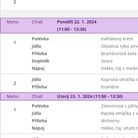
2
Menu
Chod
Pondělí 22. 1. 2024
(11:00 - 13:30)
Polévka
Květákový krém
1
Jídlo
Obalená ryba pl
Příloha
Bramborová kaše
Doplněk
ovoce
Nápoj
mléko, čaj s mede
Jídlo
Koprová omáčka s
2
Příloha
brambor
Menu
Chod
Úterý 23. 1. 2024 (11:00 - 13:30)
Polévka
Zeleninová s jáhl
1
Jídlo
Rajská omáčka s
Příloha
těstoviny
Nápoj
mléko, čaj, vitam.