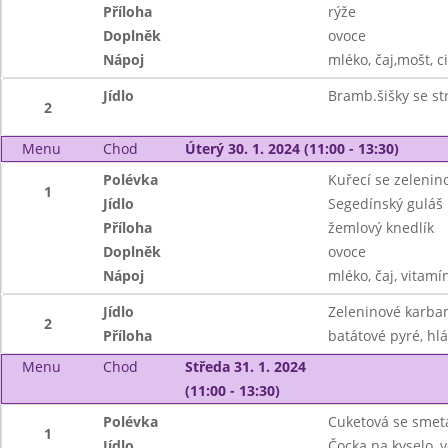
Příloha
rýže
Doplněk
ovoce
Nápoj
mléko, čaj,mošt, c
Jídlo
Bramb.šišky se st
2
Menu
Chod
Úterý 30. 1. 2024 (11:00 - 13:30)
Polévka
Kuřecí se zeleni
1
Jídlo
Segedínský guláš
Příloha
žemlový knedlík
Doplněk
ovoce
Nápoj
mléko, čaj, vitamí
Jídlo
Zeleninové karba
2
Příloha
batátové pyré, hlá
Menu
Chod
Středa 31. 1. 2024
(11:00 - 13:30)
Polévka
Cuketová se sme
1
Jídlo
Čocka na kyselo, v