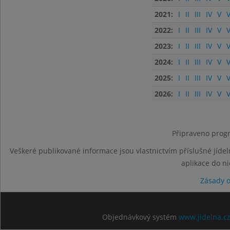
2021:
I
II
III
IV
V
V
2022:
I
II
III
IV
V
V
2023:
I
II
III
IV
V
V
2024:
I
II
III
IV
V
V
2025:
I
II
III
IV
V
V
2026:
I
II
III
IV
V
V
Připraveno progr
Veškeré publikované informace jsou vlastnictvím příslušné jídel
aplikace do n
Zásady 
Objednávkový systém
www.jidelna.c