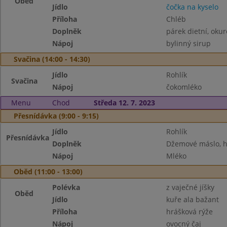
Oběd
Jídlo
čočka na kyselo
Příloha
Chléb
Doplněk
párek dietní, okur
Nápoj
bylinný sirup
Svačina (14:00 - 14:30)
Jídlo
Rohlík
Svačina
Nápoj
čokomléko
Menu
Chod
Středa 12. 7. 2023
Přesnídávka (9:00 - 9:15)
Jídlo
Rohlík
Přesnídávka
Doplněk
Džemové máslo, h
Nápoj
Mléko
Oběd (11:00 - 13:00)
Polévka
z vaječné jíšky
Oběd
Jídlo
kuře ala bažant
Příloha
hrášková rýže
Nápoj
ovocný čaj