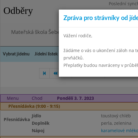
Poslední sync
Odběry
Pondělí 3.8.20
Zpráva pro strávníky od jíd
Omezení obje
Mateřská škola Šebetov, příspěvková organizace
Vážení rodiče,
žádáme o vás o ukončení záloh na t
Vybrat jídelnu
Jídelní lístek
Historie
Kontakty a informace
Doch
prvňáčků.
Přeplatky budou navráceny v průbě
Květen 2023
Červen 2023
Menu
Chod
Pondělí 3. 7. 2023
Přesnídávka (9:00 - 9:15)
Jídlo
toustový chléb
Přesnídávka
Doplněk
perla, zelenina
Nápoj
karamelové mlék