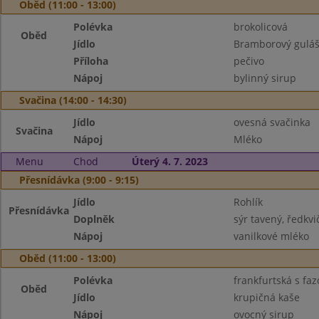
Oběd (11:00 - 13:00)
Polévka
brokolicová
Oběd
Jídlo
Bramborový gulá
Příloha
pečivo
Nápoj
bylinný sirup
Svačina (14:00 - 14:30)
Jídlo
ovesná svačinka
Svačina
Nápoj
Mléko
Menu
Chod
Úterý 4. 7. 2023
Přesnídávka (9:00 - 9:15)
Jídlo
Rohlík
Přesnídávka
Doplněk
sýr tavený, ředkvi
Nápoj
vanilkové mléko
Oběd (11:00 - 13:00)
Polévka
frankfurtská s fazo
Oběd
Jídlo
krupičná kaše
Nápoj
ovocný sirup