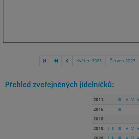
Květen 2023
Červen 2023
Přehled zveřejněných jídelníčků:
2011:
III
IV
V
V
2016:
III
2018:
2019:
I
II
III
IV
V
V
2020:
I
II
III
IV
V
V