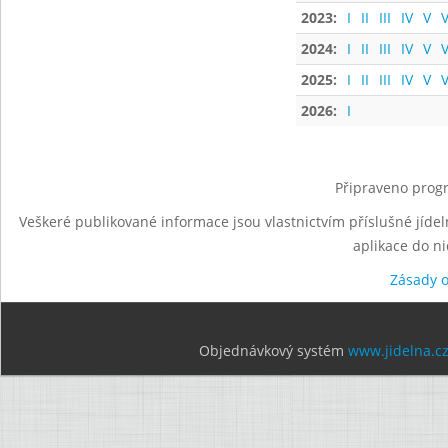
2023:
I
II
III
IV
V
V
2024:
I
II
III
IV
V
V
2025:
I
II
III
IV
V
V
2026:
I
Připraveno progr
Veškeré publikované informace jsou vlastnictvím příslušné jídel
aplikace do n
Zásady 
Objednávkový systém
www.jidelna.c