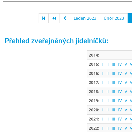
Leden 2023
Únor 2023
Přehled zveřejněných jídelníčků:
2014:
2015:
I
II
III
IV
V
V
2016:
I
II
III
IV
V
V
2017:
I
II
III
IV
V
V
2018:
I
II
III
IV
V
V
2019:
I
II
III
IV
V
V
2020:
I
II
III
IV
V
V
2021:
I
II
III
IV
V
V
2022:
I
II
III
IV
V
V