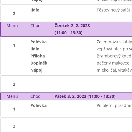
Jídlo
Těstovinový salát
2
Menu
Chod
Čtvrtek 2. 2. 2023
(11:00 - 13:30)
Polévka
Zeleninová s jáhl
1
Jídlo
vepřová plec po s
Příloha
Bramborový knedlí
Doplněk
pečený makovec
Nápoj
mléko, čaj, vitaká
2
Menu
Chod
Pátek 3. 2. 2023 (11:00 - 13:30)
Polévka
Pololetní prázdni
1
2