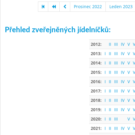
Prosinec 2022
Leden 2023
Přehled zveřejněných jídelníčků:
2012:
II
III
IV
V
V
2013:
I
II
III
IV
V
V
2014:
I
II
III
IV
V
V
2015:
I
II
III
IV
V
V
2016:
I
II
III
IV
V
V
2017:
I
II
III
IV
V
V
2018:
I
II
III
IV
V
V
2019:
I
II
III
IV
V
V
2020:
I
II
III
V
V
2021:
I
II
III
IV
V
V