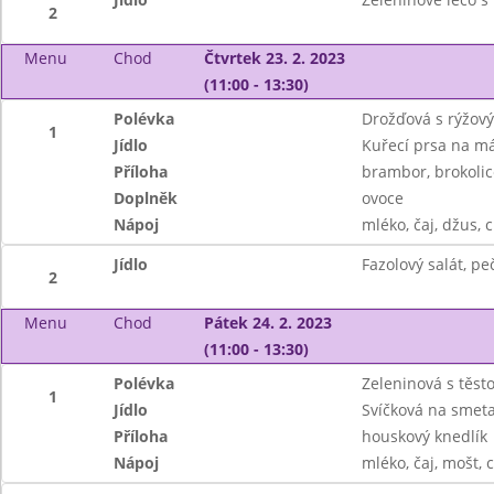
2
Menu
Chod
Čtvrtek 23. 2. 2023
(11:00 - 13:30)
Polévka
Drožďová s rýžov
1
Jídlo
Kuřecí prsa na m
Příloha
brambor, brokolic
Doplněk
ovoce
Nápoj
mléko, čaj, džus, c
Jídlo
Fazolový salát, pe
2
Menu
Chod
Pátek 24. 2. 2023
(11:00 - 13:30)
Polévka
Zeleninová s těst
1
Jídlo
Svíčková na smet
Příloha
houskový knedlík
Nápoj
mléko, čaj, mošt, c