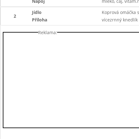
Nápoj
mléko, čaj, vitam.
Jídlo
Koprová omáčka s
2
Příloha
vícezrnný knedlík
Reklama: