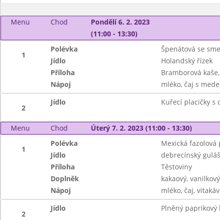
Menu
Chod
Pondělí 6. 2. 2023
(11:00 - 13:30)
Polévka
Špenátová se smet
1
Jídlo
Holandský řízek
Příloha
Bramborová kaše, 
Nápoj
mléko, čaj s mede
Jídlo
Kuřecí placičky s 
2
Menu
Chod
Úterý 7. 2. 2023 (11:00 - 13:30)
Polévka
Mexická fazolová 
1
Jídlo
debrecínský gulá
Příloha
Těstoviny
Doplněk
kakaový, vanilkov
Nápoj
mléko, čaj, vitakáv
Jídlo
Plněný paprikový l
2