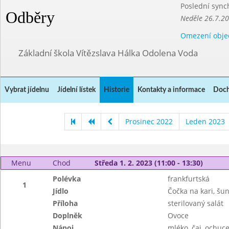
Poslední sync
Odběry
Neděle 26.7.2
Omezení obje
Základní škola Vítězslava Hálka Odolena Voda
Vybrat jídelnu
Jídelní lístek
Historie
Kontakty a informace
Doch
Prosinec 2022
Leden 2023
Menu
Chod
Středa 1. 2. 2023 (11:00 - 13:30)
Polévka
frankfurtská
1
Jídlo
Čočka na kari, šu
Příloha
sterilovaný salát
Doplněk
Ovoce
Nápoj
mléko, čaj, ochuc