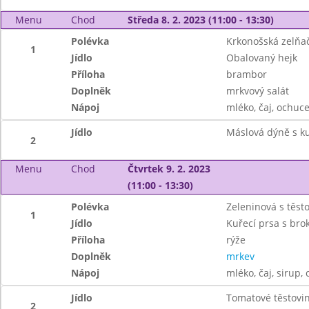
Menu
Chod
Středa 8. 2. 2023 (11:00 - 13:30)
Polévka
Krkonošská zelňa
1
Jídlo
Obalovaný hejk
Příloha
brambor
Doplněk
mrkvový salát
Nápoj
mléko, čaj, ochuc
Jídlo
Máslová dýně s 
2
Menu
Chod
Čtvrtek 9. 2. 2023
(11:00 - 13:30)
Polévka
Zeleninová s těst
1
Jídlo
Kuřecí prsa s brok
Příloha
rýže
Doplněk
mrkev
Nápoj
mléko, čaj, sirup, 
Jídlo
Tomatové těstovin
2