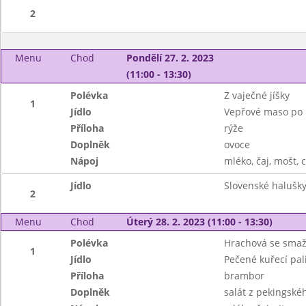
2
Menu
Chod
Pondělí 27. 2. 2023
(11:00 - 13:30)
Polévka
Z vaječné jíšky
1
Jídlo
Vepřové maso po 
Příloha
rýže
Doplněk
ovoce
Nápoj
mléko, čaj, mošt, 
Jídlo
Slovenské halušky
2
Menu
Chod
Úterý 28. 2. 2023 (11:00 - 13:30)
Polévka
Hrachová se sma
1
Jídlo
Pečené kuřecí pal
Příloha
brambor
Doplněk
salát z pekingskéh