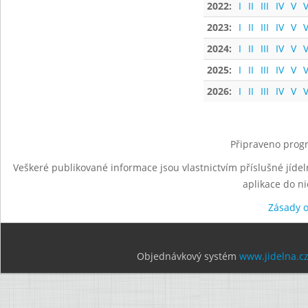
2022:
I
II
III
IV
V
V
2023:
I
II
III
IV
V
V
2024:
I
II
III
IV
V
V
2025:
I
II
III
IV
V
V
2026:
I
II
III
IV
V
V
Připraveno progr
Veškeré publikované informace jsou vlastnictvím příslušné jídel
aplikace do n
Zásady 
Objednávkový systém
www.jidelna.c