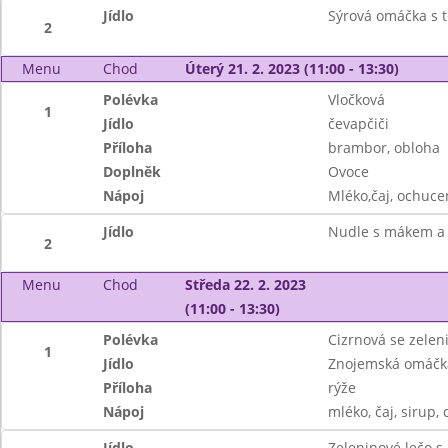
Jídlo
Sýrová omáčka s 
2
Menu
Chod
Úterý 21. 2. 2023 (11:00 - 13:30)
Polévka
Vločková
1
Jídlo
čevapčiči
Příloha
brambor, obloha
Doplněk
Ovoce
Nápoj
Mléko,čaj, ochuce
Jídlo
Nudle s mákem a
2
Menu
Chod
Středa 22. 2. 2023
(11:00 - 13:30)
Polévka
Cizrnová se zelen
1
Jídlo
Znojemská omáčk
Příloha
rýže
Nápoj
mléko, čaj, sirup, 
Jídlo
Zeleninové lečo s