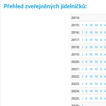
Přehled zveřejněných jídelníčků:
2014:
2015:
I
II
III
IV
V
V
2016:
I
II
III
IV
V
V
2017:
I
II
III
IV
V
V
2018:
I
II
III
IV
V
V
2019:
I
II
III
IV
V
V
2020:
I
II
III
IV
V
V
2021:
I
II
III
IV
V
V
2022:
I
II
III
IV
V
V
2023:
I
II
III
IV
V
V
2024:
I
II
III
IV
V
V
2025:
I
II
III
IV
V
V
2026:
I