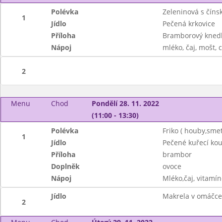
Polévka
Zeleninová s čín
1
Jídlo
Pečená krkovice
Příloha
Bramborový knedlí
Nápoj
mléko, čaj, mošt, c
2
Menu
Chod
Pondělí 28. 11. 2022
(11:00 - 13:30)
Polévka
Friko ( houby,smet
1
Jídlo
Pečené kuřecí kou
Příloha
brambor
Doplněk
ovoce
Nápoj
Mléko,čaj, vitamín
Jídlo
Makrela v omáčce 
2