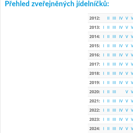
Přehled zveřejněných jídelníčků:
2012:
II
III
IV
V
V
2013:
I
II
III
IV
V
V
2014:
I
II
III
IV
V
V
2015:
I
II
III
IV
V
V
2016:
I
II
III
IV
V
V
2017:
I
II
III
IV
V
V
2018:
I
II
III
IV
V
V
2019:
I
II
III
IV
V
V
2020:
I
II
III
V
V
2021:
I
II
III
IV
V
V
2022:
I
II
III
IV
V
V
2023:
I
II
III
IV
V
V
2024:
I
II
III
IV
V
V