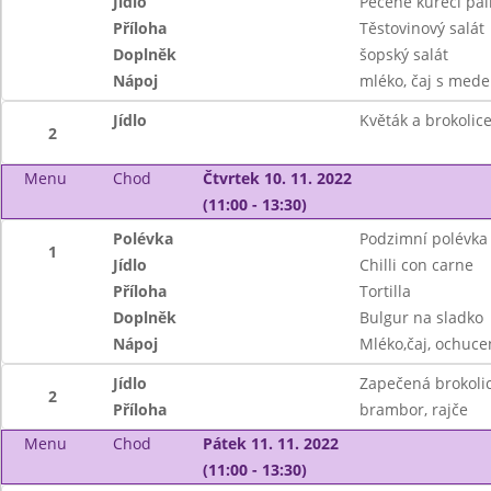
Jídlo
Pečené kuřecí pal
Příloha
Těstovinový salát
Doplněk
šopský salát
Nápoj
mléko, čaj s mede
Jídlo
Květák a brokolic
2
Menu
Chod
Čtvrtek 10. 11. 2022
(11:00 - 13:30)
Polévka
Podzimní polévka
1
Jídlo
Chilli con carne
Příloha
Tortilla
Doplněk
Bulgur na sladko
Nápoj
Mléko,čaj, ochuce
Jídlo
Zapečená brokoli
2
Příloha
brambor, rajče
Menu
Chod
Pátek 11. 11. 2022
(11:00 - 13:30)