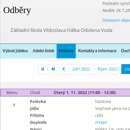
Poslední sync
Odběry
Neděle 26.7.2
Omezení obje
Základní škola Vítězslava Hálka Odolena Voda
Vybrat jídelnu
Jídelní lístek
Historie
Kontakty a informace
Doch
Září 2022
Říjen 2022
Li
Menu
Chod
Úterý 1. 11. 2022 (11:00 - 13:30)
Polévka
fazolová
1
Jídlo
Vepřová játra na 
Příloha
rýže
Doplněk
mrkev
Nápoj
mléko, čaj, ochuce