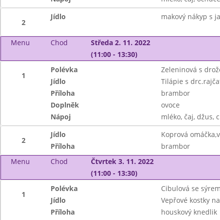
Jídlo
makový nákyp s ja
2
Menu
Chod
Středa 2. 11. 2022
(11:00 - 13:30)
Polévka
Zeleninová s drož
1
Jídlo
Tilápie s drc.rajč
Příloha
brambor
Doplněk
ovoce
Nápoj
mléko, čaj, džus, c
Jídlo
Koprová omáčka,v
2
Příloha
brambor
Menu
Chod
Čtvrtek 3. 11. 2022
(11:00 - 13:30)
Polévka
Cibulová se sýre
1
Jídlo
Vepřové kostky na
Příloha
houskový knedlik