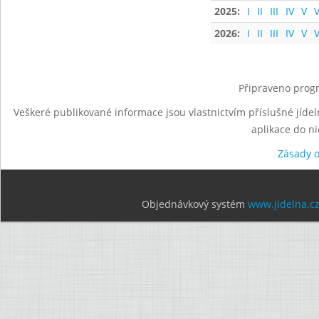
2025:
I
II
III
IV
V
V
2026:
I
II
III
IV
V
V
Připraveno progr
Veškeré publikované informace jsou vlastnictvím příslušné jídel
aplikace do n
Zásady 
Objednávkový systém
www.jidelna.c