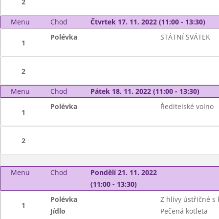
2
Menu
Chod
Čtvrtek 17. 11. 2022 (11:00 - 13:30)
Polévka
STÁTNÍ SVÁTEK
1
2
Menu
Chod
Pátek 18. 11. 2022 (11:00 - 13:30)
Polévka
Ředitelské volno
1
2
Menu
Chod
Pondělí 21. 11. 2022
(11:00 - 13:30)
Polévka
Z hlívy ústřičné 
1
Jídlo
Pečená kotleta