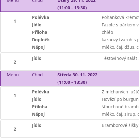
Menu
Chod
Úterý 29. 11. 2022
(11:00 - 13:30)
Polévka
Pohanková krémo
1
Jídlo
Fazole s párkem v
Příloha
chléb
Doplněk
kakaový tvaroh s 
Nápoj
mléko, čaj, džus, c
Jídlo
Těstovinový salát
2
Menu
Chod
Středa 30. 11. 2022
(11:00 - 13:30)
Polévka
Z míchaných lušt
1
Jídlo
Hovězí po burgu
Příloha
šťouchané brambo
Nápoj
mléko, čaj, sirup, 
Jídlo
Bramborové šišky
2