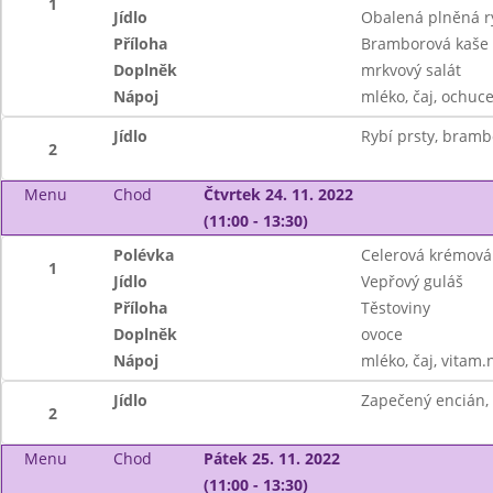
1
Jídlo
Obalená plněná r
Příloha
Bramborová kaše
Doplněk
mrkvový salát
Nápoj
mléko, čaj, ochuce
Jídlo
Rybí prsty, bramb
2
Menu
Chod
Čtvrtek 24. 11. 2022
(11:00 - 13:30)
Polévka
Celerová krémová
1
Jídlo
Vepřový guláš
Příloha
Těstoviny
Doplněk
ovoce
Nápoj
mléko, čaj, vitam.
Jídlo
Zapečený encián, 
2
Menu
Chod
Pátek 25. 11. 2022
(11:00 - 13:30)