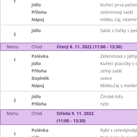
1
Jídlo
Kuřecí prsa peče
Příloha
zeleninový salát
Nápoj
mléko, čaj, vitamí
Jídlo
Salát z čočky s p
2
Menu
Chod
Úterý 8. 11. 2022 (11:00 - 13:30)
Polévka
Zeleninová s jáhly
1
Jídlo
Kuřecí placičky s 
Příloha
zelný salát
Doplněk
ovoce
Nápoj
Mléko,čaj s medem,
Jídlo
Čínské tofu
2
Příloha
rýže
Menu
Chod
Středa 9. 11. 2022
(11:00 - 13:30)
Polévka
Rybí s celestýnsk
1