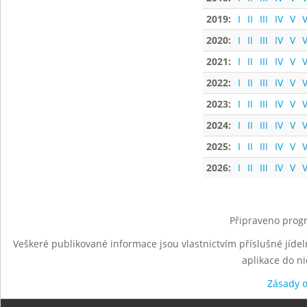
2019:
I
II
III
IV
V
V
2020:
I
II
III
IV
V
V
2021:
I
II
III
IV
V
V
2022:
I
II
III
IV
V
V
2023:
I
II
III
IV
V
V
2024:
I
II
III
IV
V
V
2025:
I
II
III
IV
V
V
2026:
I
II
III
IV
V
V
Připraveno progr
Veškeré publikované informace jsou vlastnictvím příslušné jídel
aplikace do n
Zásady 