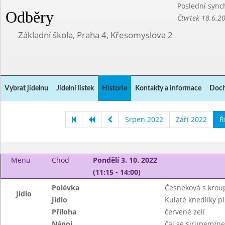
Poslední sync
Odběry
Čtvrtek 18.6.2
Základní škola, Praha 4, Křesomyslova 2
Vybrat jídelnu
Jídelní lístek
Historie
Kontakty a informace
Doch
Srpen 2022
Září 2022
Ř
Menu
Chod
Pondělí 3. 10. 2022
(11:15 - 14:00)
Polévka
Česneková s kro
Jídlo
Jídlo
Kulaté knedlíky 
Příloha
červené zelí
Nápoj
čaj se sirupem/ne