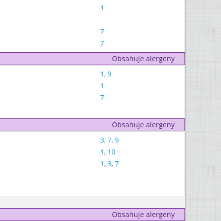
1
7
7
Obsahuje alergeny
1
,
9
1
7
Obsahuje alergeny
3
,
7
,
9
1
,
10
1
,
3
,
7
Obsahuje alergeny