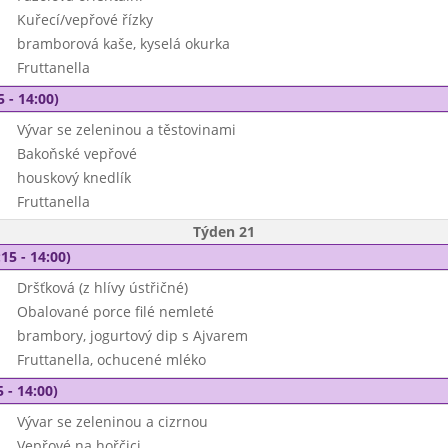
Kuřecí/vepřové řízky
bramborová kaše, kyselá okurka
Fruttanella
5 - 14:00)
Vývar se zeleninou a těstovinami
Bakoňské vepřové
houskový knedlík
Fruttanella
Týden 21
15 - 14:00)
Dršťková (z hlívy ústřičné)
Obalované porce filé nemleté
brambory, jogurtový dip s Ajvarem
Fruttanella, ochucené mléko
 - 14:00)
Vývar se zeleninou a cizrnou
Vepřové na hořčici