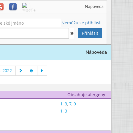
Nápověda
Nemůžu se přihlásit
Nápověda
c 2022
Obsahuje alergeny
1
,
3
,
7
,
9
1
,
3