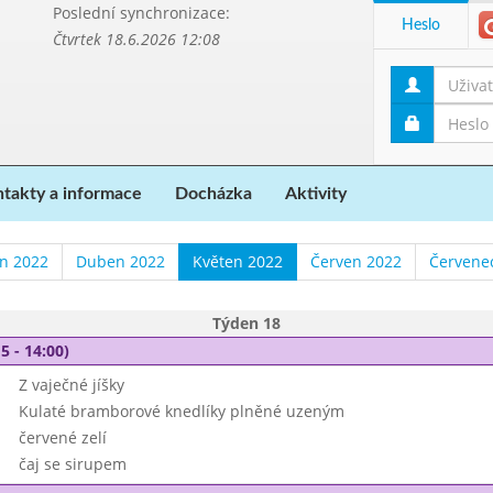
Poslední synchronizace:
Heslo
Čtvrtek 18.6.2026 12:08
takty a informace
Docházka
Aktivity
n 2022
Duben 2022
Květen 2022
Červen 2022
Červene
Týden 18
5 - 14:00)
Z vaječné jíšky
Kulaté bramborové knedlíky plněné uzeným
červené zelí
čaj se sirupem