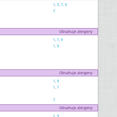
1
,
3
,
7
,
9
7
Obsahuje alergeny
1
,
7
,
9
1
,
9
Obsahuje alergeny
1
,
9
1
,
7
7
Obsahuje alergeny
1
,
9