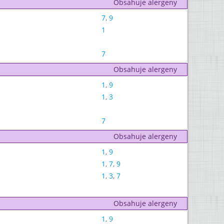
Obsahuje alergeny
7
,
9
1
7
Obsahuje alergeny
1
,
9
1
,
3
7
Obsahuje alergeny
1
,
9
1
,
7
,
9
1
,
3
,
7
Obsahuje alergeny
1
,
9