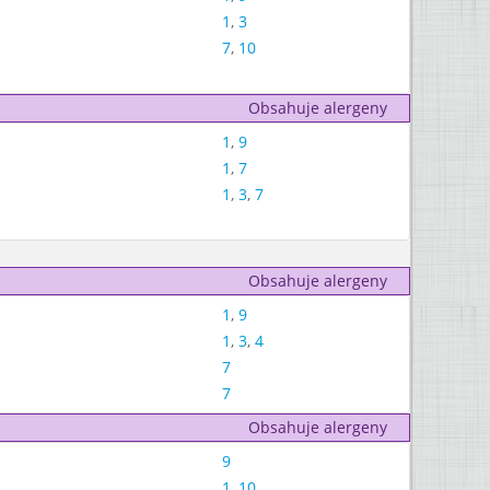
1
,
3
7
,
10
Obsahuje alergeny
1
,
9
1
,
7
1
,
3
,
7
Obsahuje alergeny
1
,
9
1
,
3
,
4
7
7
Obsahuje alergeny
9
1
,
10