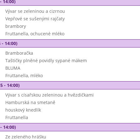
- 14:00)
Vývar se zeleninou a cizrnou
Vepřové se sušenými rajčaty
brambory
Fruttanella, ochucené mléko
 - 14:00)
Bramboračka
Taštičky plněné povidly sypané mákem
BLUMA
Fruttanella, mléko
5 - 14:00)
Vývar s císařskou zeleninou a hvězdičkami
Hamburská na smetaně
houskový knedlík
Fruttanella
- 14:00)
Ze zeleného hrášku