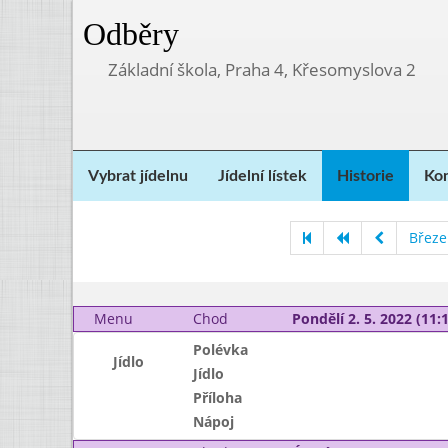
Odběry
Základní škola, Praha 4, Křesomyslova 2
Vybrat jídelnu
Jídelní lístek
Historie
Kon
Březe
Menu
Chod
Pondělí 2. 5. 2022 (11:1
Polévka
Jídlo
Jídlo
Příloha
Nápoj