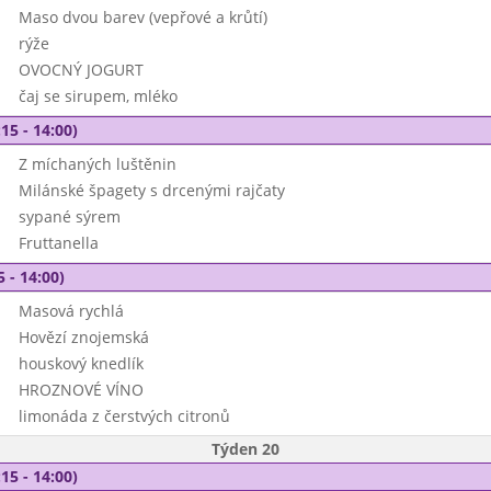
Maso dvou barev (vepřové a krůtí)
rýže
OVOCNÝ JOGURT
čaj se sirupem, mléko
15 - 14:00)
Z míchaných luštěnin
Milánské špagety s drcenými rajčaty
sypané sýrem
Fruttanella
5 - 14:00)
Masová rychlá
Hovězí znojemská
houskový knedlík
HROZNOVÉ VÍNO
limonáda z čerstvých citronů
Týden 20
15 - 14:00)