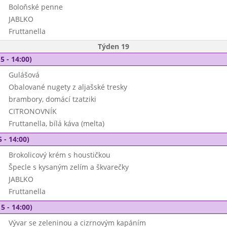
Boloňské penne
JABLKO
Fruttanella
Týden 19
5 - 14:00)
Gulášová
Obalované nugety z aljašské tresky
brambory, domácí tzatziki
CITRONOVNÍK
Fruttanella, bílá káva (melta)
 - 14:00)
Brokolicový krém s houstičkou
Špecle s kysaným zelím a škvarečky
JABLKO
Fruttanella
5 - 14:00)
Vývar se zeleninou a cizrnovým kapáním