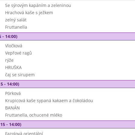
Se sýrovým kapáním a zeleninou
Hrachová kaše s ježkem
zelný salát
Fruttanella
 - 14:00)
Vločková
Vepřové ragů
rýže
HRUŠKA
čaj se sirupem
5 - 14:00)
Pórková
Krupicová kaše sypaná kakaem a čokoládou
BANÁN
Fruttanella, ochucené mléko
15 - 14:00)
Fazolová orientální