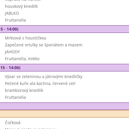
houskový knedlík
JABLKO
Fruttanella
5 - 14:00)
Mrkvová s houstičkou
Zapečené vrtulky se špenátem a masem
JAHODY
Fruttanella, mléko
15 - 14:00)
Vývar se zeleninou a játrovými knedlíčky
Pečené kuře ala kachna, červené zelí
bramborový knedlík
Fruttanella
Čočková