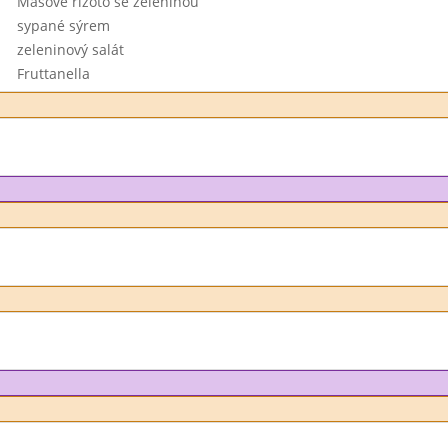
Masové rizoto se zeleninou
sypané sýrem
zeleninový salát
Fruttanella