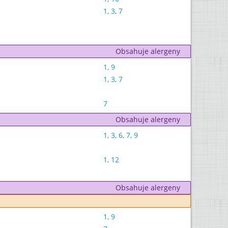
1
,
3
,
7
Obsahuje alergeny
1
,
9
1
,
3
,
7
7
Obsahuje alergeny
1
,
3
,
6
,
7
,
9
1
,
12
Obsahuje alergeny
1
,
9