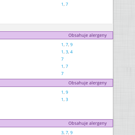
1
,
7
Obsahuje alergeny
1
,
7
,
9
1
,
3
,
4
7
1
,
7
7
Obsahuje alergeny
1
,
9
1
,
3
Obsahuje alergeny
3
,
7
,
9