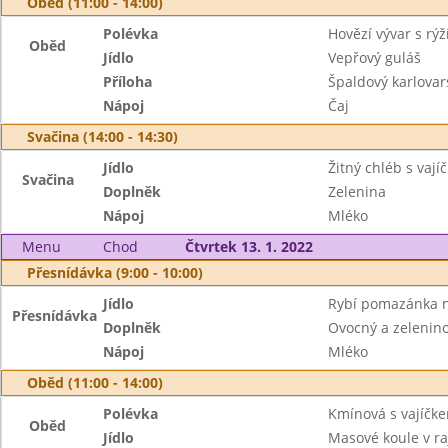
Oběd (11:00 - 14:00)
Polévka
Hovězí vývar s rýž
Oběd
Jídlo
Vepřový guláš
Příloha
Špaldový karlovar
Nápoj
Čaj
Svačina (14:00 - 14:30)
Jídlo
Žitný chléb s vají
Svačina
Doplněk
Zelenina
Nápoj
Mléko
Menu
Chod
Čtvrtek 13. 1. 2022
Přesnídávka (9:00 - 10:00)
Jídlo
Rybí pomazánka 
Přesnídávka
Doplněk
Ovocný a zeleninov
Nápoj
Mléko
Oběd (11:00 - 14:00)
Polévka
Kmínová s vajíčk
Oběd
Jídlo
Masové koule v r