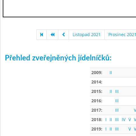
Listopad 2021
Prosinec 202
Přehled zveřejněných jídelníčků:
2009:
II
2014:
2015:
II
III
2016:
III
2017:
III
V
2018:
I
II
III
IV
V
V
2019:
I
II
III
V
V