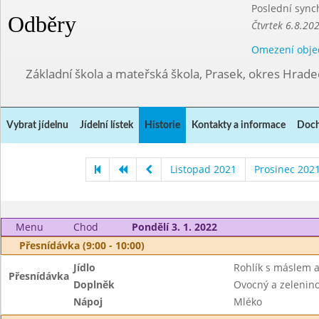
Poslední sync
Odběry
Čtvrtek 6.8.20
Omezení obje
Základní škola a mateřská škola, Prasek, okres Hrade
Vybrat jídelnu
Jídelní lístek
Historie
Kontakty a informace
Doch
Listopad 2021
Prosinec 202
Menu
Chod
Pondělí 3. 1. 2022
Přesnídávka (9:00 - 10:00)
Jídlo
Rohlík s máslem 
Přesnídávka
Doplněk
Ovocný a zeleninov
Nápoj
Mléko