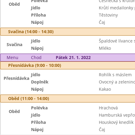
Polévka
Česnečka s kruto
Oběd
Jídlo
Krůtí medailonky 
Příloha
Těstoviny
Nápoj
Čaj
Svačina (14:00 - 14:30)
Jídlo
Špaldové lívance
Svačina
Nápoj
Mléko
Menu
Chod
Pátek 21. 1. 2022
Přesnídávka (9:00 - 10:00)
Jídlo
Rohlík s máslem
Přesnídávka
Doplněk
Ovocný a zeleninov
Nápoj
Kakao
Oběd (11:00 - 14:00)
Polévka
Hrachová
Oběd
Jídlo
Hamburská vepřov
Příloha
Houskový knedlík
Nápoj
Čaj