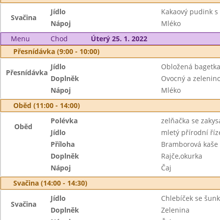
Jídlo
Kakaový pudink s 
Svačina
Nápoj
Mléko
Menu
Chod
Úterý 25. 1. 2022
Přesnídávka (9:00 - 10:00)
Jídlo
Obložená bagetk
Přesnídávka
Doplněk
Ovocný a zeleninov
Nápoj
Mléko
Oběd (11:00 - 14:00)
Polévka
zelňačka se zaky
Oběd
Jídlo
mletý přírodní říz
Příloha
Bramborová kaše
Doplněk
Rajče,okurka
Nápoj
Čaj
Svačina (14:00 - 14:30)
Jídlo
Chlebíček se šun
Svačina
Doplněk
Zelenina