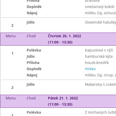
Příloha
brambor
Doplněk
smetanový bobík
Nápoj
mléko, čaj, ochuc
Jídlo
Slovenské halušky
2
Menu
Chod
Čtvrtek 20. 1. 2022
(11:00 - 13:30)
Polévka
Kapustová s rýží
1
Jídlo
hamburská kýta
Příloha
housk.knedlík
Doplněk
mrkev
Nápoj
mléko, čaj, sirup, 
Jídlo
Makarony s cuket
2
Menu
Chod
Pátek 21. 1. 2022
(11:00 - 13:30)
Polévka
Z míchaných lušt
1