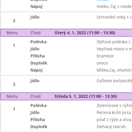
Nápoj
mléko, čaj s mede
Jídlo
čertovské noky s 
2
Menu
Chod
Úterý 4. 1. 2022 (11:00 - 13:30)
Polévka
Dýňová polévka z
1
Jídlo
Vepřové maso v m
Příloha
brambor
Doplněk
ovoce
Nápoj
Mléko,čaj, vitamín
Jídlo
čočkové karbanátk
2
Menu
Chod
Středa 5. 1. 2022 (11:00 - 13:30)
Polévka
Zeleninová s rýž
1
Jídlo
Pečená krůtí prsa
Příloha
pilaf z rýže a orza 
Doplněk
šlehaný tvaroh