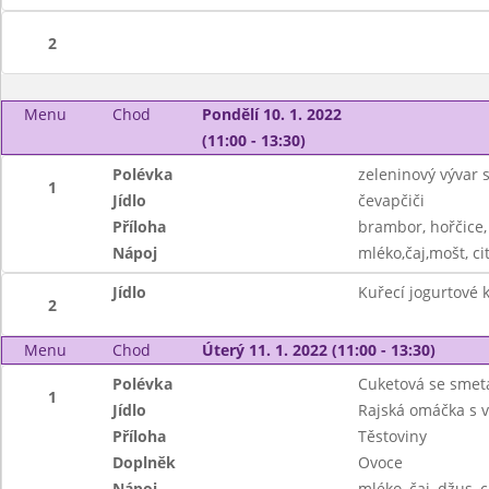
2
Menu
Chod
Pondělí 10. 1. 2022
(11:00 - 13:30)
Polévka
zeleninový vývar 
1
Jídlo
čevapčiči
Příloha
brambor, hořčice,
Nápoj
mléko,čaj,mošt, ci
Jídlo
Kuřecí jogurtové 
2
Menu
Chod
Úterý 11. 1. 2022 (11:00 - 13:30)
Polévka
Cuketová se sme
1
Jídlo
Rajská omáčka s
Příloha
Těstoviny
Doplněk
Ovoce
Nápoj
mléko, čaj, džus, c