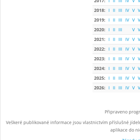
2017:
I
II
III
IV
V
V
2018:
I
II
III
IV
V
V
2019:
I
II
III
IV
V
V
2020:
I
II
III
V
V
2021:
I
II
III
IV
V
V
2022:
I
II
III
IV
V
V
2023:
I
II
III
IV
V
V
2024:
I
II
III
IV
V
V
2025:
I
II
III
IV
V
V
2026:
I
II
III
IV
V
V
Připraveno progr
Veškeré publikované informace jsou vlastnictvím příslušné jídel
aplikace do n