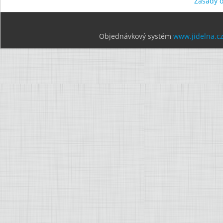
Zásady 
Objednávkový systém
www.jidelna.c