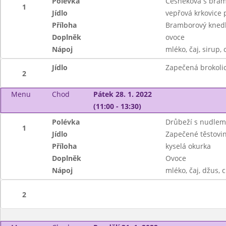
Polévka
Česneková s bram
1
Jídlo
vepřová krkovice
Příloha
Bramborový knedlí
Doplněk
ovoce
Nápoj
mléko, čaj, sirup, 
Jídlo
Zapečená brokoli
2
Menu
Chod
Pátek 28. 1. 2022
(11:00 - 13:30)
Polévka
Drůbeží s nudlem
1
Jídlo
Zapečené těstov
Příloha
kyselá okurka
Doplněk
Ovoce
Nápoj
mléko, čaj, džus, 
2