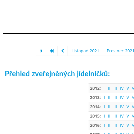
Listopad 2021
Prosinec 202
Přehled zveřejněných jídelníčků:
2012:
II
III
IV
V
V
2013:
I
II
III
IV
V
V
2014:
I
II
III
IV
V
V
2015:
I
II
III
IV
V
V
2016:
I
II
III
IV
V
V