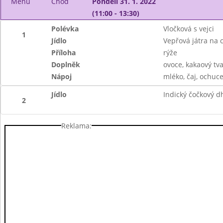
Menu
Chod
Pondělí 31. 1. 2022
(11:00 - 13:30)
Polévka
Vločková s vejci
1
Jídlo
Vepřová játra na 
Příloha
rýže
Doplněk
ovoce, kakaový tv
Nápoj
mléko, čaj, ochuc
Jídlo
Indický čočkový d
2
Reklama: