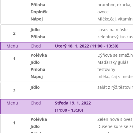
Příloha
brambor, okurka, 
Doplněk
ovoce
Nápoj
Mléko,čaj, vitamí
Jídlo
Losos na másle
2
Příloha
zeleninový kusku
Menu
Chod
Úterý 18. 1. 2022 (11:00 - 13:30)
Polévka
Dýňová se smaž.
1
Jídlo
Maďarský guláš
Příloha
těstoviny
Nápoj
mléko, čaj s mede
Jídlo
salát z rýž.těstov
2
Menu
Chod
Středa 19. 1. 2022
(11:00 - 13:30)
Polévka
Zeleninová s ove
1
Jídlo
Dušené kuře se z