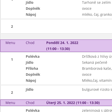
Jídlo
Tarhoně se zelí
Doplněk
ovoce
Nápoj
mléko, čaj, granko
2
Menu
Chod
Pondělí 24. 1. 2022
(11:00 - 13:30)
Polévka
Dršťková z hlívy ú
1
Jídlo
Sekaná pečeně
Příloha
Bramborová kaše,
Doplněk
ovoce
Nápoj
Mléko,čaj, vitamín
Jídlo
bulgurové rizoto 
2
Menu
Chod
Úterý 25. 1. 2022 (11:00 - 13:30)
Polévka
zeleninová s játr