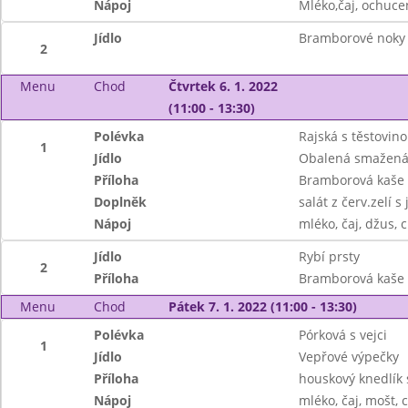
Nápoj
Mléko,čaj, ochuce
Jídlo
Bramborové noky
2
Menu
Chod
Čtvrtek 6. 1. 2022
(11:00 - 13:30)
Polévka
Rajská s těstovin
1
Jídlo
Obalená smažená
Příloha
Bramborová kaše
Doplněk
salát z červ.zelí s
Nápoj
mléko, čaj, džus, c
Jídlo
Rybí prsty
2
Příloha
Bramborová kaše
Menu
Chod
Pátek 7. 1. 2022 (11:00 - 13:30)
Polévka
Pórková s vejci
1
Jídlo
Vepřové výpečky
Příloha
houskový knedlík 
Nápoj
mléko, čaj, mošt, c