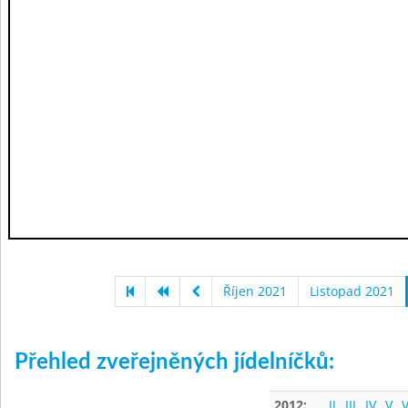
Říjen 2021
Listopad 2021
Přehled zveřejněných jídelníčků:
2012:
II
III
IV
V
V