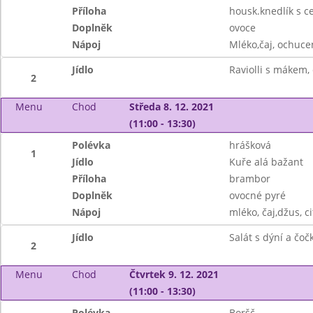
Příloha
housk.knedlík s 
Doplněk
ovoce
Nápoj
Mléko,čaj, ochuce
Jídlo
Raviolli s mákem,
2
Menu
Chod
Středa 8. 12. 2021
(11:00 - 13:30)
Polévka
hrášková
1
Jídlo
Kuře alá bažant
Příloha
brambor
Doplněk
ovocné pyré
Nápoj
mléko, čaj,džus, c
Jídlo
Salát s dýní a čoč
2
Menu
Chod
Čtvrtek 9. 12. 2021
(11:00 - 13:30)
Polévka
Boršč