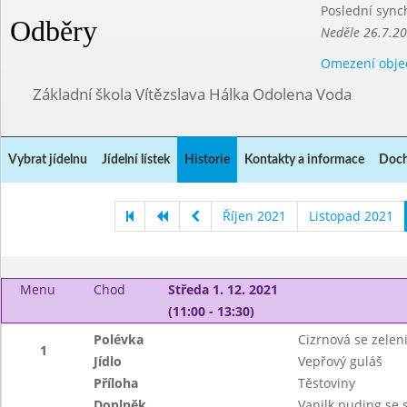
Poslední sync
Odběry
Neděle 26.7.2
Omezení obje
Základní škola Vítězslava Hálka Odolena Voda
Vybrat jídelnu
Jídelní lístek
Historie
Kontakty a informace
Doch
Říjen 2021
Listopad 2021
Menu
Chod
Středa 1. 12. 2021
(11:00 - 13:30)
Polévka
Cizrnová se zelen
1
Jídlo
Vepřový guláš
Příloha
Těstoviny
Doplněk
Vanilk.puding se