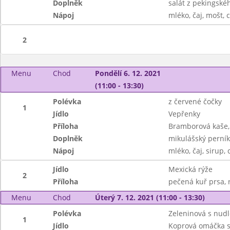
Doplněk
salát z pekingskéh
Nápoj
mléko, čaj, mošt, 
2
Menu
Chod
Pondělí 6. 12. 2021
(11:00 - 13:30)
Polévka
z červené čočky
1
Jídlo
Vepřenky
Příloha
Bramborová kaše, 
Doplněk
mikulášský perní
Nápoj
mléko, čaj, sirup, 
Jídlo
Mexická rýže
2
Příloha
pečená kuř prsa, 
Menu
Chod
Úterý 7. 12. 2021 (11:00 - 13:30)
Polévka
Zeleninová s nud
1
Jídlo
Koprová omáčka 