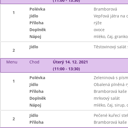
(11:00 - 13:30)
Polévka
Bramborová
1
Jídlo
Vepřová játra na 
Příloha
rýže
Doplněk
ovoce
Nápoj
mléko, čaj, granko
Jídlo
Těstovinový salát
2
Menu
Chod
Úterý 14. 12. 2021
(11:00 - 13:30)
Polévka
Zeleninová s pís
1
Jídlo
Obalená plněná r
Příloha
Bramborová kaše
Doplněk
mrkvový salát
Nápoj
mléko, čaj, sirup, 
Jídlo
Pečené kuřecí ste
2
Příloha
Bramborová kaše