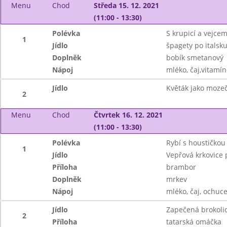
Menu
Chod
Středa 15. 12. 2021
(11:00 - 13:30)
Polévka
S krupicí a vejce
1
Jídlo
špagety po italsku
Doplněk
bobík smetanový
Nápoj
mléko, čaj,vitamín
Jídlo
Květák jako mozeč
2
Menu
Chod
Čtvrtek 16. 12. 2021
(11:00 - 13:30)
Polévka
Rybí s houstičkou
1
Jídlo
Vepřová krkovice 
Příloha
brambor
Doplněk
mrkev
Nápoj
mléko, čaj, ochuce
Jídlo
Zapečená brokoli
2
Příloha
tatarská omáčka