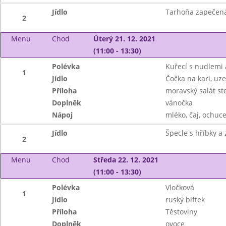
Jídlo
Tarhoňa zapečená
2
Menu
Chod
Úterý 21. 12. 2021
(11:00 - 13:30)
Polévka
Kuřecí s nudlemi 
1
Jídlo
Čočka na kari, uz
Příloha
moravský salát st
Doplněk
vánočka
Nápoj
mléko, čaj, ochuc
Jídlo
Špecle s hříbky a
2
Menu
Chod
Středa 22. 12. 2021
(11:00 - 13:30)
Polévka
Vločková
1
Jídlo
ruský biftek
Příloha
Těstoviny
Doplněk
ovoce