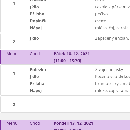
1
Jídlo
Fazole s párkem v
Příloha
pečivo
Doplněk
ovoce
Nápoj
mléko, čaj, carotel
Jídlo
Zapečený encián, 
2
Menu
Chod
Pátek 10. 12. 2021
(11:00 - 13:30)
Polévka
Z vaječné jíšky
1
Jídlo
Pečená vepř.krkov
Příloha
brambor, kysané b
Nápoj
mléko, čaj, vitam.
2
Menu
Chod
Pondělí 13. 12. 2021