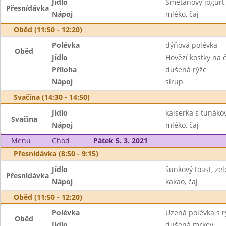
Jídlo
Smetanový jogurt,
Přesnídávka
Nápoj
mléko, čaj
Oběd (11:50 - 12:20)
Polévka
dýňová polévka
Oběd
Jídlo
Hovězí kostky na 
Příloha
dušená rýže
Nápoj
sirup
Svačina (14:30 - 14:50)
Jídlo
kaiserka s tunák
Svačina
Nápoj
mléko, čaj
Menu
Chod
Pátek 5. 3. 2021
Přesnídávka (8:50 - 9:15)
Jídlo
šunkový toast, ze
Přesnídávka
Nápoj
kakao, čaj
Oběd (11:50 - 12:20)
Polévka
Uzená polévka s r
Oběd
Jídlo
dušená mrkev