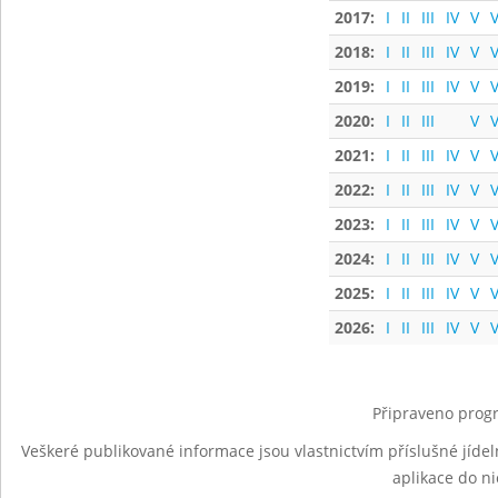
2017:
I
II
III
IV
V
V
2018:
I
II
III
IV
V
V
2019:
I
II
III
IV
V
V
2020:
I
II
III
V
V
2021:
I
II
III
IV
V
V
2022:
I
II
III
IV
V
V
2023:
I
II
III
IV
V
V
2024:
I
II
III
IV
V
V
2025:
I
II
III
IV
V
V
2026:
I
II
III
IV
V
V
Připraveno progr
Veškeré publikované informace jsou vlastnictvím příslušné jídel
aplikace do n