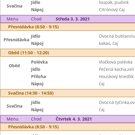
Jídlo
loupák, pudink
Svačina
Nápoj
Citrónový čaj
Menu
Chod
Středa 3. 3. 2021
Přesnídávka (8:50 - 9:15)
Jídlo
Ovocná bublanina
Přesnídávka
Nápoj
kakao, čaj
Oběd (11:50 - 12:20)
Polévka
Vločková polévka
Oběd
Jídlo
Pečená kacha,zelí
Příloha
Houskový knedlík
Nápoj
čaj
Svačina (14:30 - 14:50)
Jídlo
Ovocná tyčinka,o
Svačina
Nápoj
čaj
Menu
Chod
Čtvrtek 4. 3. 2021
Přesnídávka (8:50 - 9:15)