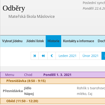
Poslední sync
Odběry
Pondělí 22.6.2
Mateřská škola Máslovice
Vybrat jídelnu
Jídelní lístek
Historie
Kontakty a informace
Doch
Leden 2021
Únor 2021
Menu
Chod
Pondělí 1. 3. 2021
Přesnídávka (8:50 - 9:15)
Jídlo
Rohlík s tvarohov
Přesnídávka
Nápoj
mléko, čaj
Oběd (11:50 - 12:20)