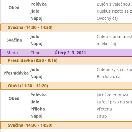
Polévka
Bujón s vaječnou 
Oběd
Jídlo
Kuskus rizoto se z
Nápoj
Ovocný čaj
Svačina (14:30 - 14:50)
Jídlo
Chléb s pom másl
Svačina
Nápoj
mléko, čaj
Menu
Chod
Úterý 2. 3. 2021
Přesnídávka (8:50 - 9:15)
Jídlo
Chlebíčky s čočk
Přesnídávka
Nápoj
Bílá káva, čaj
Oběd (11:50 - 12:20)
Polévka
Jarní zeleninová
Oběd
Jídlo
kuřecí prso na s
Příloha
Vřetena
Nápoj
sirup
Svačina (14:30 - 14:50)