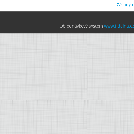
Zásady 
Objednávkový systém
www.jidelna.c