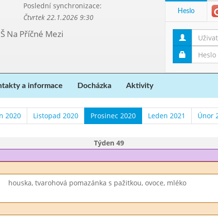
Poslední synchronizace:
Heslo
Čtvrtek 22.1.2026 9:30
MŠ Na Příčné Mezi
takty a informace
Docházka
Aktivity
en 2020
Listopad 2020
Prosinec 2020
Leden 2021
Únor 
Týden 49
houska, tvarohová pomazánka s pažitkou, ovoce, mléko