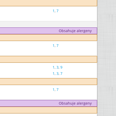
1
,
7
Obsahuje alergeny
1
,
7
1
,
3
,
9
1
,
3
,
7
1
,
7
Obsahuje alergeny