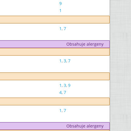
9
1
1
,
7
Obsahuje alergeny
1
,
3
,
7
1
,
3
,
9
4
,
7
1
,
7
Obsahuje alergeny