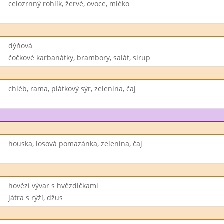
celozrnný rohlík, žervé, ovoce, mléko
dýňová
čočkové karbanátky, brambory, salát, sirup
chléb, rama, plátkový sýr, zelenina, čaj
houska, losová pomazánka, zelenina, čaj
hovězí vývar s hvězdičkami
játra s rýží, džus