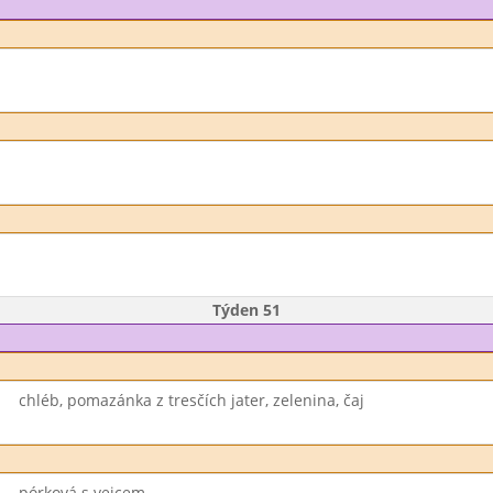
Týden 51
chléb, pomazánka z tresčích jater, zelenina, čaj
pórková s vejcem