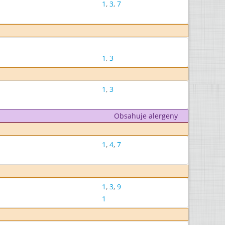
1
,
3
,
7
1
,
3
1
,
3
Obsahuje alergeny
1
,
4
,
7
1
,
3
,
9
1