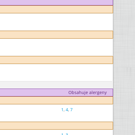
Obsahuje alergeny
1
,
4
,
7
1
,
3