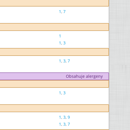
1
,
7
1
1
,
3
1
,
3
,
7
Obsahuje alergeny
1
,
3
1
,
3
,
9
1
,
3
,
7