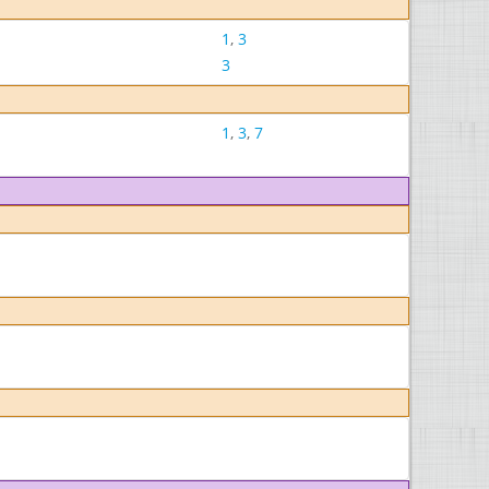
1
,
3
3
1
,
3
,
7