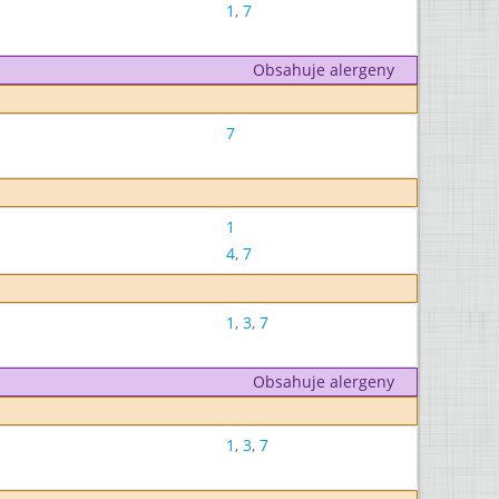
1
,
7
Obsahuje alergeny
7
1
4
,
7
1
,
3
,
7
Obsahuje alergeny
1
,
3
,
7