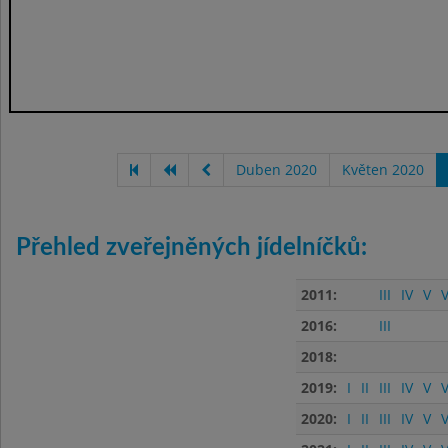
Duben 2020
Květen 2020
Přehled zveřejněných jídelníčků:
2011:
III
IV
V
V
2016:
III
2018:
2019:
I
II
III
IV
V
V
2020:
I
II
III
IV
V
V