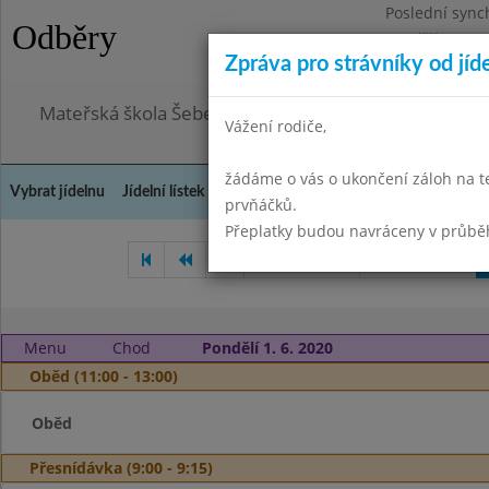
Poslední sync
Odběry
Pondělí 3.8.20
Zpráva pro strávníky od jíd
Omezení obje
Mateřská škola Šebetov, příspěvková organizace
Vážení rodiče,
žádáme o vás o ukončení záloh na t
Vybrat jídelnu
Jídelní lístek
Historie
Kontakty a informace
Doch
prvňáčků.
Přeplatky budou navráceny v průbě
Duben 2020
Květen 2020
Menu
Chod
Pondělí 1. 6. 2020
Oběd (11:00 - 13:00)
Oběd
Přesnídávka (9:00 - 9:15)