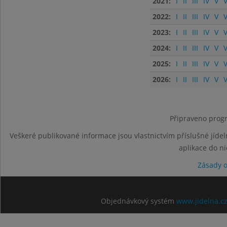
2021:
I
II
III
IV
V
V
2022:
I
II
III
IV
V
V
2023:
I
II
III
IV
V
V
2024:
I
II
III
IV
V
V
2025:
I
II
III
IV
V
V
2026:
I
II
III
IV
V
V
Připraveno progr
Veškeré publikované informace jsou vlastnictvím příslušné jídel
aplikace do n
Zásady 
Objednávkový systém
www.jidelna.c