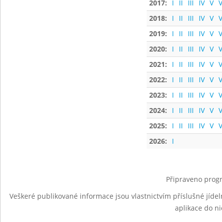
2017:
I
II
III
IV
V
V
2018:
I
II
III
IV
V
V
2019:
I
II
III
IV
V
V
2020:
I
II
III
IV
V
V
2021:
I
II
III
IV
V
V
2022:
I
II
III
IV
V
V
2023:
I
II
III
IV
V
V
2024:
I
II
III
IV
V
V
2025:
I
II
III
IV
V
V
2026:
I
Připraveno progr
Veškeré publikované informace jsou vlastnictvím příslušné jídel
aplikace do n