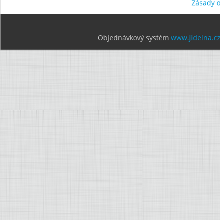
Zásady 
Objednávkový systém
www.jidelna.c