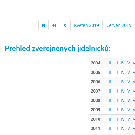
Květen 2019
Červen 2019
Přehled zveřejněných jídelníčků:
2004:
II
III
IV
V
V
2005:
I
II
III
IV
V
V
2006:
I
II
IV
V
V
2007:
I
II
III
IV
V
V
2008:
I
II
III
IV
V
V
2009:
I
II
III
IV
V
V
2010:
I
II
III
IV
V
V
2011:
I
II
III
IV
V
V