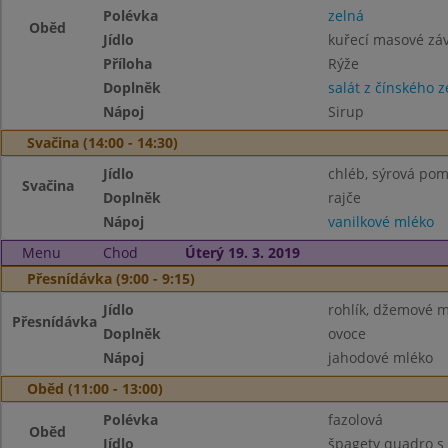
Polévka
zelná
Oběd
Jídlo
kuřecí masové záv
Příloha
Rýže
Doplněk
salát z čínského ze
Nápoj
Sirup
Svačina (14:00 - 14:30)
Jídlo
chléb, sýrová po
Svačina
Doplněk
rajče
Nápoj
vanilkové mléko
Menu
Chod
Úterý 19. 3. 2019
Přesnídávka (9:00 - 9:15)
Jídlo
rohlík, džemové 
Přesnídávka
Doplněk
ovoce
Nápoj
jahodové mléko
Oběd (11:00 - 13:00)
Polévka
fazolová
Oběd
Jídlo
špagety quadro s