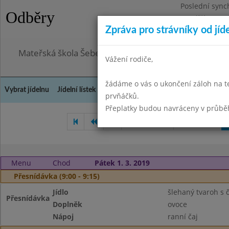
Poslední sync
Odběry
Pondělí 3.8.20
Zpráva pro strávníky od jíd
Omezení obje
Mateřská škola Šebetov, příspěvková organizace
Vážení rodiče,
žádáme o vás o ukončení záloh na t
Vybrat jídelnu
Jídelní lístek
Historie
Kontakty a informace
Doch
prvňáčků.
Přeplatky budou navráceny v průbě
Leden 2019
Únor 2019
Menu
Chod
Pátek 1. 3. 2019
Přesnídávka (9:00 - 9:15)
Jídlo
šlehaný tvaroh s 
Přesnídávka
Doplněk
ovoce
Nápoj
ranní čaj