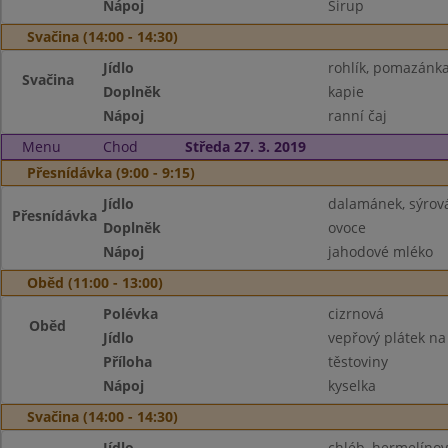
Nápoj
Sirup
Svačina (14:00 - 14:30)
Jídlo
rohlík, pomazánka 
Svačina
Doplněk
kapie
Nápoj
ranní čaj
Menu
Chod
Středa 27. 3. 2019
Přesnídávka (9:00 - 9:15)
Jídlo
dalamánek, sýro
Přesnídávka
Doplněk
ovoce
Nápoj
jahodové mléko
Oběd (11:00 - 13:00)
Polévka
cizrnová
Oběd
Jídlo
vepřový plátek na
Příloha
těstoviny
Nápoj
kyselka
Svačina (14:00 - 14:30)
Jídlo
chléb, hermelíno