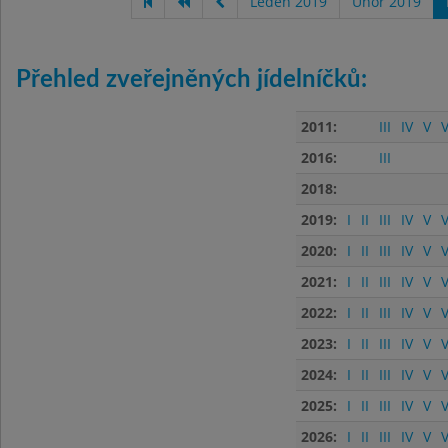
Leden 2019
Únor 2019
Přehled zveřejněných jídelníčků:
2011:
III
IV
V
V
2016:
III
2018:
2019:
I
II
III
IV
V
V
2020:
I
II
III
IV
V
V
2021:
I
II
III
IV
V
V
2022:
I
II
III
IV
V
V
2023:
I
II
III
IV
V
V
2024:
I
II
III
IV
V
V
2025:
I
II
III
IV
V
V
2026:
I
II
III
IV
V
V