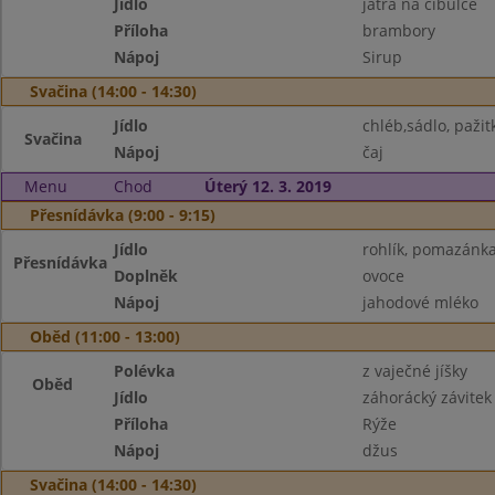
Jídlo
játra na cibulce
Příloha
brambory
Nápoj
Sirup
Svačina (14:00 - 14:30)
Jídlo
chléb,sádlo, pažit
Svačina
Nápoj
čaj
Menu
Chod
Úterý 12. 3. 2019
Přesnídávka (9:00 - 9:15)
Jídlo
rohlík, pomazánka
Přesnídávka
Doplněk
ovoce
Nápoj
jahodové mléko
Oběd (11:00 - 13:00)
Polévka
z vaječné jíšky
Oběd
Jídlo
záhorácký závitek
Příloha
Rýže
Nápoj
džus
Svačina (14:00 - 14:30)