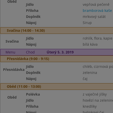
Oběd
Jídlo
vepřová pečeně
Příloha
bramborová kaše
Doplněk
mrkvový salát
Nápoj
Sirup
Svačina (14:00 - 14:30)
Jídlo
rohlík, flora, kapie
Svačina
Nápoj
bílá káva
Menu
Chod
Úterý 5. 3. 2019
Přesnídávka (9:00 - 9:15)
Jídlo
chléb, cizrnová 
Přesnídávka
Doplněk
zelenina
Nápoj
čaj
Oběd (11:00 - 13:00)
Polévka
z vaječné jíšky
Oběd
Jídlo
hovězí na zelenin
Příloha
knedlíky
Nápoj
bylinkový čaj