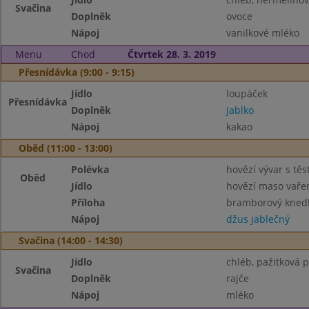
Svačina
Doplněk
ovoce
Nápoj
vanilkové mléko
Menu
Chod
Čtvrtek 28. 3. 2019
Přesnídávka (9:00 - 9:15)
Jídlo
loupáček
Přesnídávka
Doplněk
jablko
Nápoj
kakao
Oběd (11:00 - 13:00)
Polévka
hovězí vývar s tě
Oběd
Jídlo
hovězí maso vaře
Příloha
bramborový knedl
Nápoj
džus jablečný
Svačina (14:00 - 14:30)
Jídlo
chléb, pažitková
Svačina
Doplněk
rajče
Nápoj
mléko