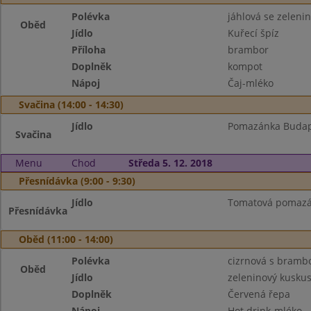
Polévka
jáhlová se zeleni
Oběd
Jídlo
Kuřecí špíz
Příloha
brambor
Doplněk
kompot
Nápoj
Čaj-mléko
Svačina (14:00 - 14:30)
Jídlo
Pomazánka Budapeš
Svačina
Menu
Chod
Středa 5. 12. 2018
Přesnídávka (9:00 - 9:30)
Jídlo
Tomatová pomazán
Přesnídávka
Oběd (11:00 - 14:00)
Polévka
cizrnová s bram
Oběd
Jídlo
zeleninový kusku
Doplněk
Červená řepa
Nápoj
Hot drink-mléko