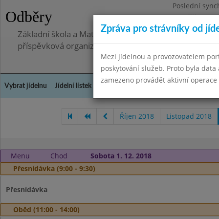
Poslední sync
Odběry
Pondělí 30.6.2
Zpráva pro strávníky od jíd
Základní škola a Mateřská škola Telnice, okres Brno-
příspěvková organizace
Mezi jídelnou a provozovatelem por
poskytování služeb. Proto byla dat
zamezeno provádět aktivní operace (
Vybrat jídelnu
Jídelní lístek
Historie
Kontakty a informace
Doch
Říjen 2018
Listopad 2018
Menu
Chod
Sobota 1. 12. 2018
Přesnídávka (9:00 - 9:30)
Přesnídávka
Oběd (11:00 - 14:00)