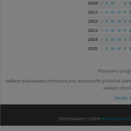
2020:
I
II
III
V
V
2021:
I
II
III
IV
V
V
2022:
I
II
III
IV
V
V
2023:
I
II
III
IV
V
V
2024:
I
II
III
IV
V
V
2025:
I
II
III
IV
V
V
Připraveno progr
Veškeré publikované informace jsou vlastnictvím příslušné jídel
aplikace do n
Zásady 
Objednávkový systém
www.jidelna.c