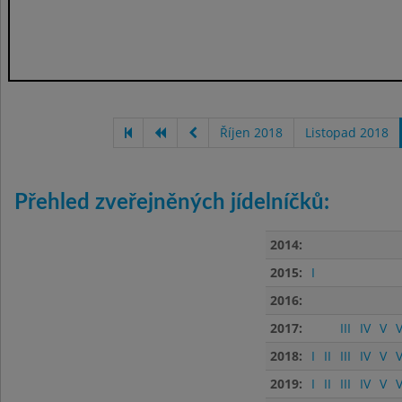
Říjen 2018
Listopad 2018
Přehled zveřejněných jídelníčků:
2014:
2015:
I
2016:
2017:
III
IV
V
V
2018:
I
II
III
IV
V
V
2019:
I
II
III
IV
V
V