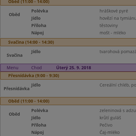
Oběd (11:00 - 14:00)
Polévka
hráškové pyré
Oběd
Jídlo
hovězí na tymián
Příloha
těstoviny
Nápoj
mošt - mléko
Svačina (14:00 - 14:30)
Jídlo
tvarohová pomazá
Svačina
Menu
Chod
Úterý 25. 9. 2018
Přesnídávka (9:00 - 9:30)
Jídlo
Cereální chléb, p
Přesnídávka
Oběd (11:00 - 14:00)
Polévka
zeleninová s adzu
Oběd
Jídlo
krůtí guláš
Příloha
Pečivo
Nápoj
Čaj-mléko