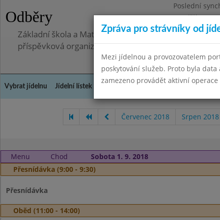
Poslední sync
Odběry
Pondělí 30.6.2
Zpráva pro strávníky od jíd
Základní škola a Mateřská škola Telnice, okres Brno-
příspěvková organizace
Mezi jídelnou a provozovatelem por
poskytování služeb. Proto byla dat
zamezeno provádět aktivní operace (
Vybrat jídelnu
Jídelní lístek
Historie
Kontakty a informace
Doch
Červenec 2018
Srpen 2018
Menu
Chod
Sobota 1. 9. 2018
Přesnídávka (9:00 - 9:30)
Přesnídávka
Oběd (11:00 - 14:00)