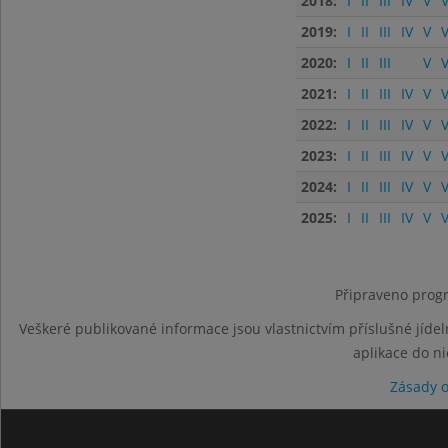
2018:
I
II
III
IV
V
V
2019:
I
II
III
IV
V
V
2020:
I
II
III
V
V
2021:
I
II
III
IV
V
V
2022:
I
II
III
IV
V
V
2023:
I
II
III
IV
V
V
2024:
I
II
III
IV
V
V
2025:
I
II
III
IV
V
V
Připraveno progr
Veškeré publikované informace jsou vlastnictvím příslušné jídel
aplikace do n
Zásady 