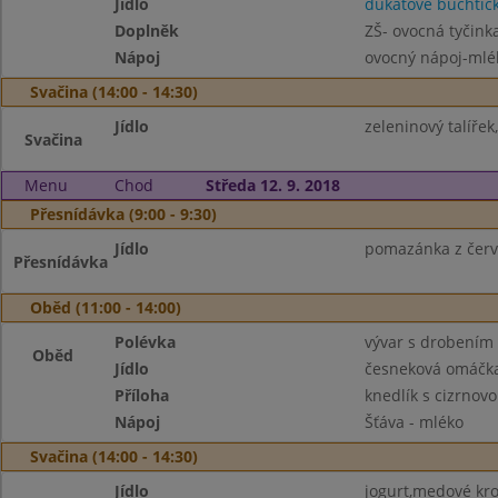
Jídlo
dukátové buchtič
Doplněk
ZŠ- ovocná tyčink
Nápoj
ovocný nápoj-mlé
Svačina (14:00 - 14:30)
Jídlo
zeleninový talířek
Svačina
Menu
Chod
Středa 12. 9. 2018
Přesnídávka (9:00 - 9:30)
Jídlo
pomazánka z červe
Přesnídávka
Oběd (11:00 - 14:00)
Polévka
vývar s drobením
Oběd
Jídlo
česneková omáčka
Příloha
knedlík s cizrno
Nápoj
Šťáva - mléko
Svačina (14:00 - 14:30)
Jídlo
jogurt,medové kro