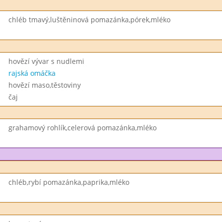
chléb tmavý,luštěninová pomazánka,pórek,mléko
hovězí vývar s nudlemi
rajská omáčka
hovězí maso,těstoviny
čaj
grahamový rohlík,celerová pomazánka,mléko
chléb,rybí pomazánka,paprika,mléko