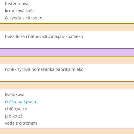
luštěninová
krupicová kaše
čaj,voda s citronem
hvězdička chlebová,lučina,jablko,mléko
rohlík,sýrová pomazánka,paprika,mléko
květáková
čočka na kyselo
chléb,vejce
jablko zš
voda s citronem