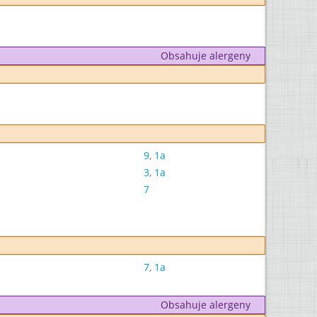
Obsahuje alergeny
9
,
1a
3
,
1a
7
7
,
1a
Obsahuje alergeny