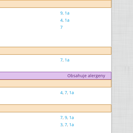
9
,
1a
4
,
1a
7
7
,
1a
Obsahuje alergeny
4
,
7
,
1a
7
,
9
,
1a
3
,
7
,
1a