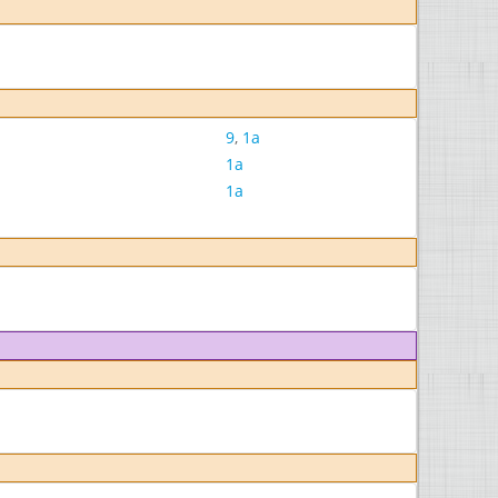
9
,
1a
1a
1a