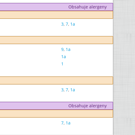
Obsahuje alergeny
3
,
7
,
1a
9
,
1a
1a
1
3
,
7
,
1a
Obsahuje alergeny
7
,
1a