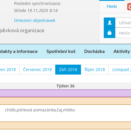
Poslední synchronizace:
Heslo
Středa 19.11.2025 8:14
Omezení objednávek
spěvková organizace
takty a informace
Spotřební koš
Docházka
Aktivity
ven 2018
Červenec 2018
Září 2018
Říjen 2018
Listopad
Týden 36
chléb,pórková pomazánka,čaj,mléko