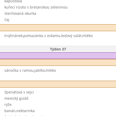
kapustová
kuřecí rizoto s bretanskou zeleninou
sterilovaná okurka
čaj
trojhránek,pomazánka z eidamu,ledový salát,mléko
Týden 37
vánočka s ramou,jablko,mléko
špenátová s vejci
mexický guláš
rýže
banán,nektarinka