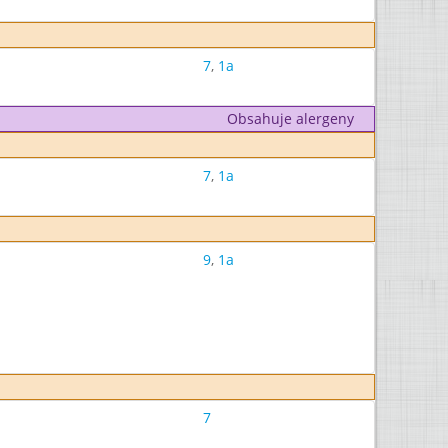
7
,
1a
Obsahuje alergeny
7
,
1a
9
,
1a
7