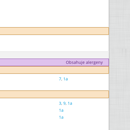
Obsahuje alergeny
7
,
1a
3
,
9
,
1a
1a
1a