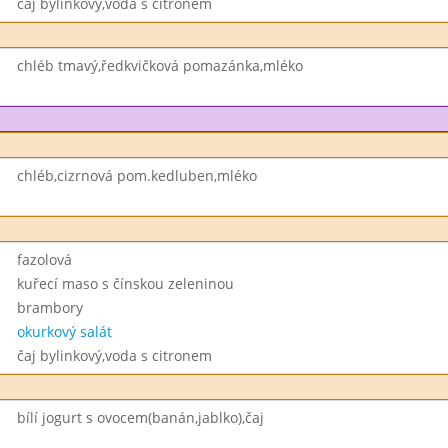
čaj bylinkový,voda s citronem
chléb tmavý,ředkvičková pomazánka,mléko
chléb,cizrnová pom.kedluben,mléko
fazolová
kuřecí maso s čínskou zeleninou
brambory
okurkový salát
čaj bylinkový,voda s citronem
bílí jogurt s ovocem(banán,jablko),čaj