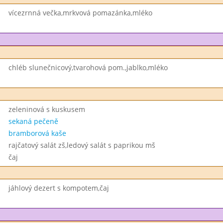
vícezrnná večka,mrkvová pomazánka,mléko
chléb slunečnicový,tvarohová pom.,jablko,mléko
zeleninová s kuskusem
sekaná pečeně
bramborová kaše
rajčatový salát zš,ledový salát s paprikou mš
čaj
jáhlový dezert s kompotem,čaj