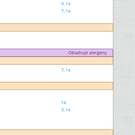
9
,
1a
7
,
1a
Obsahuje alergeny
7
,
1a
1a
3
,
1a