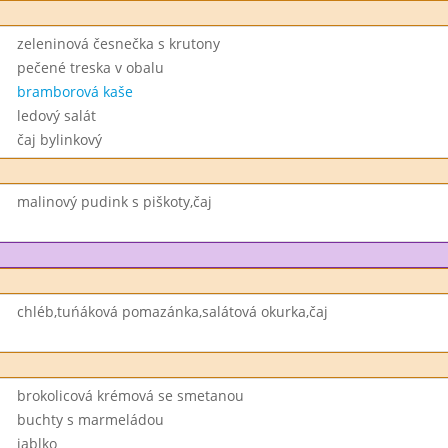
zeleninová česnečka s krutony
pečené treska v obalu
bramborová kaše
ledový salát
čaj bylinkový
malinový pudink s piškoty,čaj
chléb,tuńáková pomazánka,salátová okurka,čaj
brokolicová krémová se smetanou
buchty s marmeládou
jablko