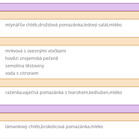
mlynářův chléb,droždová pomazánka,ledový salát,mléko
mrkvová s ovesnými vločkami
hovězí znojemská pečeně
semolína těstoviny
voda s citronem
raženka,vaječná pomazánka s tvarohem,kedluben,mléko
lámankový chléb,brokolicová pomazánka,mléko